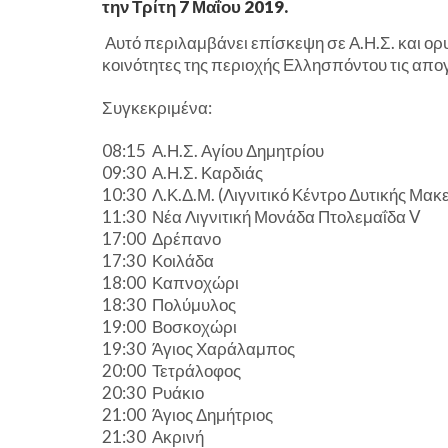
την Τρίτη 7 Μαΐου 2019.
Αυτό περιλαμβάνει επίσκεψη σε Α.Η.Σ. και ορυ
κοινότητες της περιοχής Ελλησπόντου τις απο
Συγκεκριμένα:
08:15
Α.Η.Σ. Αγίου Δημητρίου
09:30
Α.Η.Σ. Καρδιάς
10:30
Λ.Κ.Δ.Μ. (Λιγνιτικό Κέντρο Δυτικής Μακ
11:30
Νέα Λιγνιτική Μονάδα Πτολεμαΐδα V
17:00
Δρέπανο
17:30
Κοιλάδα
18:00
Καπνοχώρι
18:30
Πολύμυλος
19:00
Βοσκοχώρι
19:30
Άγιος Χαράλαμπος
20:00
Τετράλοφος
20:30
Ρυάκιο
21:00
Άγιος Δημήτριος
21:30
Ακρινή