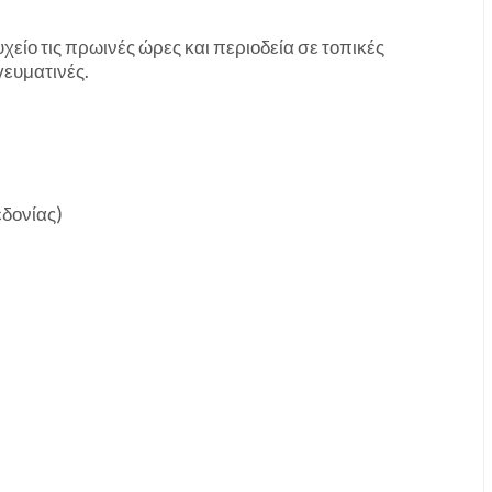
χείο τις πρωινές ώρες και περιοδεία σε τοπικές
γευματινές.
εδονίας)