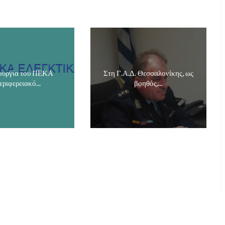
τουργία του ΠΕΚΑ
Στη Γ.Α.Δ. Θεσσαλονίκης, ως
εριφερειακό...
βοηθός,...