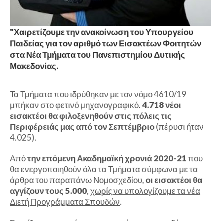
"Χαιρετίζουμε την ανακοίνωση του Υπουργείου
Παιδείας για τον αριθμό των Εισακτέων Φοιτητών
στα Νέα Τμήματα του Πανεπιστημίου Δυτικής
Μακεδονίας.
Τα Τμήματα που ιδρύθηκαν με τον νόμο 4610/19
μπήκαν στο φετινό μηχανογραφικό.
4.718 νέοι
εισακτέοι θα φιλοξενηθούν στις πόλεις τις
Περιφέρειάς μας από τον Σεπτέμβριο
(πέρυσι ήταν
4.025).
Από
την επόμενη Ακαδημαϊκή χρονιά 2020-21
που
θα ενεργοποιηθούν όλα τα Τμήματα σύμφωνα με τα
άρθρα του παραπάνω Νομοσχεδίου,
οι εισακτέοι θα
αγγίζουν τους 5.000
,
χωρίς να υπολογίζουμε τα νέα
Διετή Προγράμματα Σπουδών
.