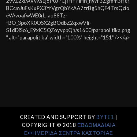
29vZ2xl/AVvXsEj6P0JPCjfHFPIHh_hWF3Zgmm3Her
BCcmJuFsKxPX3YrVgrQbYkAA7zrBg5hQF4TrsQcio
eVAvoafwWE0rL_aq88Tz-
fBO_3poXR0OSX2gBOdbZ2qxwVIi-
S1dDiSc6_E9xlC5QZoyvppQh/s1600/parapolitika.png
" alt="parapolitika" width="100%" height="151" /></a>
CREATED AND SUPPORT BY
BYTE1
|
COPYRIGHT © 2018
ΕΒΔΟΜΑΔΙΑΙΑ
ΕΦΗΜΕΡΙΔΑ ΣΕΝΤΡΑ ΚΑΣΤΟΡΙΑΣ