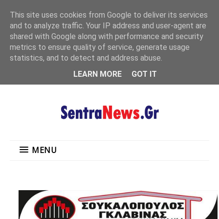
"
This site uses cookies from Google to deliver its services
MENU
and to analyze traffic. Your IP address and user-agent are
shared with Google along with performance and security
metrics to ensure quality of service, generate usage
statistics, and to detect and address abuse.
LEARN MORE
GOT IT
MENU