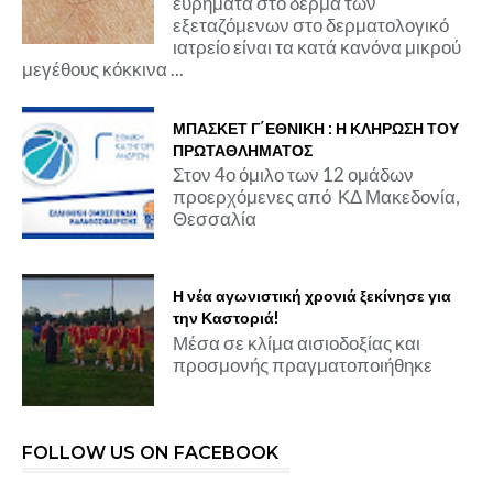
ευρήματα στο δέρμα των
εξεταζόμενων στο δερματολογικό
ιατρείο είναι τα κατά κανόνα μικρού
μεγέθους κόκκινα ...
ΜΠΑΣΚΕΤ Γ΄ΕΘΝΙΚΗ : Η ΚΛΗΡΩΣΗ ΤΟΥ
ΠΡΩΤΑΘΛΗΜΑΤΟΣ
Στον 4ο όμιλο των 12 ομάδων
προερχόμενες από ΚΔ Μακεδονία,
Θεσσαλία
Η νέα αγωνιστική χρονιά ξεκίνησε για
την Καστοριά!
Μέσα σε κλίμα αισιοδοξίας και
προσμονής πραγματοποιήθηκε
FOLLOW US ON FACEBOOK