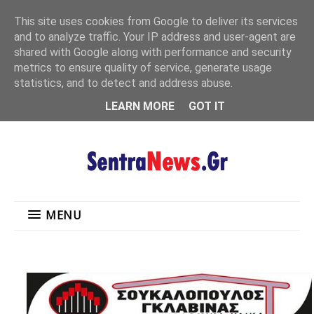
"
This site uses cookies from Google to deliver its services
MENU
and to analyze traffic. Your IP address and user-agent are
shared with Google along with performance and security
metrics to ensure quality of service, generate usage
statistics, and to detect and address abuse.
LEARN MORE
GOT IT
MENU