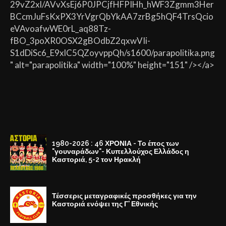
29vZ2xl/AVvXsEj6P0JPCjfHFPIHh_hWF3Zgmm3Her
BCcmJuFsKxPX3YrVgrQbYkAA7zrBg5hQF4TrsQcio
eVAvoafwWE0rL_aq88Tz-
fBO_3poXR0OSX2gBOdbZ2qxwVIi-
S1dDiSc6_E9xlC5QZoyvppQh/s1600/parapolitika.png
" alt="parapolitika" width="100%" height="151" /></a>
1980-2026 : 46 ΧΡΟΝΙΑ - Το έπος των
"γουναράδων"- Κυπελλούχος Ελλάδος η
Καστοριά, 5-2 τον Ηρακλή
Τέσσερις μεταγραφικές προσθήκες για την
Καστοριά ενόψει της Γ' Εθνικής