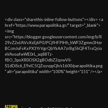
<div class="sharethis-inline-follow-buttons"></div> <a
href="https://www.parapolitika.gr/" target="_blank">
<img
src="https://blogger.googleusercontent.com/img/b/R
29vZ2xl/AVvXsEj6P0JPCjfHFPIHh_hWF3Zgmm3Her
BCcmJuFsKxPX3YrVgrQbYkAA7zrBg5hQF4TrsQcio
eVAvoafwWE0rL_aq88Tz-
fBO_3poXR0OSX2gBOdbZ2qxwVIi-
S1dDiSc6_E9xlC5QZoyvppQh/s1600/parapolitika.png
" alt="parapolitika" width="100%" height="151" /></a>