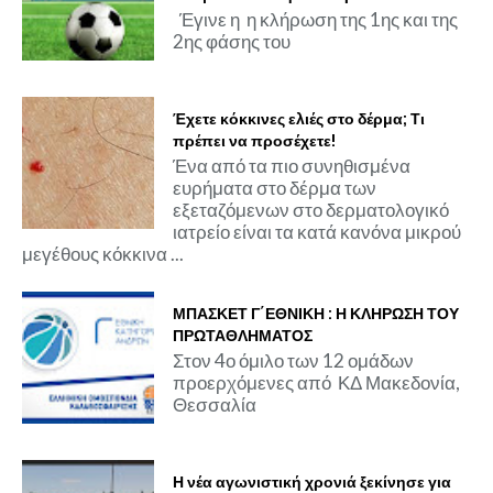
Έγινε η η κλήρωση της 1ης και της
2ης φάσης του
Έχετε κόκκινες ελιές στο δέρμα; Τι
πρέπει να προσέχετε!
Ένα από τα πιο συνηθισμένα
ευρήματα στο δέρμα των
εξεταζόμενων στο δερματολογικό
ιατρείο είναι τα κατά κανόνα μικρού
μεγέθους κόκκινα ...
ΜΠΑΣΚΕΤ Γ΄ΕΘΝΙΚΗ : Η ΚΛΗΡΩΣΗ ΤΟΥ
ΠΡΩΤΑΘΛΗΜΑΤΟΣ
Στον 4ο όμιλο των 12 ομάδων
προερχόμενες από ΚΔ Μακεδονία,
Θεσσαλία
Η νέα αγωνιστική χρονιά ξεκίνησε για