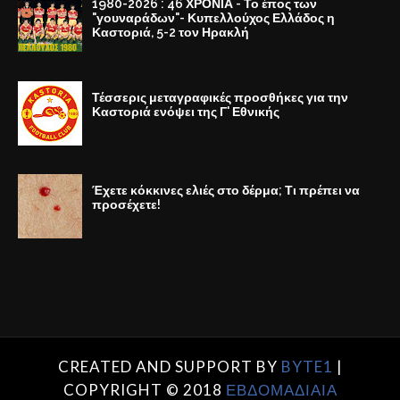
1980-2026 : 46 ΧΡΟΝΙΑ - Το έπος των
"γουναράδων"- Κυπελλούχος Ελλάδος η
Καστοριά, 5-2 τον Ηρακλή
Τέσσερις μεταγραφικές προσθήκες για την
Καστοριά ενόψει της Γ' Εθνικής
Έχετε κόκκινες ελιές στο δέρμα; Τι πρέπει να
προσέχετε!
CREATED AND SUPPORT BY
BYTE1
|
COPYRIGHT © 2018
ΕΒΔΟΜΑΔΙΑΙΑ