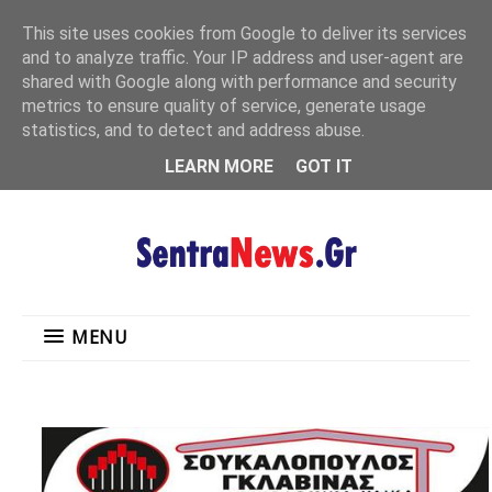
"
This site uses cookies from Google to deliver its services
MENU
and to analyze traffic. Your IP address and user-agent are
shared with Google along with performance and security
metrics to ensure quality of service, generate usage
statistics, and to detect and address abuse.
LEARN MORE
GOT IT
MENU