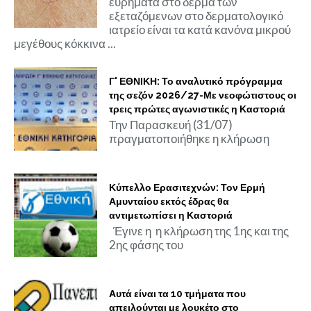
ευρήματα στο δέρμα των
εξεταζόμενων στο δερματολογικό
ιατρείο είναι τα κατά κανόνα μικρού
μεγέθους κόκκινα ...
Γ' ΕΘΝΙΚΗ: Το αναλυτικό πρόγραμμα
της σεζόν 2026/27-Με νεοφώτιστους οι
τρεις πρώτες αγωνιστικές η Καστοριά
Την Παρασκευή (31/07)
πραγματοποιήθηκε η κλήρωση
Κύπελλο Ερασιτεχνών: Τον Ερμή
Αμυνταίου εκτός έδρας θα
αντιμετωπίσει η Καστοριά
Έγινε η η κλήρωση της 1ης και της
2ης φάσης του
Αυτά είναι τα 10 τμήματα που
απειλούνται με λουκέτο στο