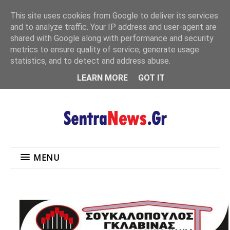
"
This site uses cookies from Google to deliver its services
MENU
and to analyze traffic. Your IP address and user-agent are
shared with Google along with performance and security
metrics to ensure quality of service, generate usage
statistics, and to detect and address abuse.
LEARN MORE
GOT IT
MENU