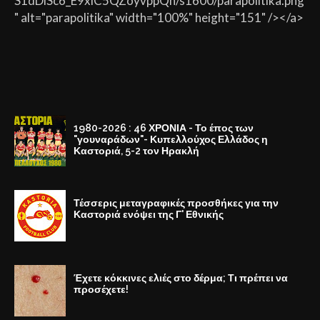
S1dDiSc6_E9xlC5QZoyvppQh/s1600/parapolitika.png
" alt="parapolitika" width="100%" height="151" /></a>
1980-2026 : 46 ΧΡΟΝΙΑ - Το έπος των
"γουναράδων"- Κυπελλούχος Ελλάδος η
Καστοριά, 5-2 τον Ηρακλή
Τέσσερις μεταγραφικές προσθήκες για την
Καστοριά ενόψει της Γ' Εθνικής
Έχετε κόκκινες ελιές στο δέρμα; Τι πρέπει να
προσέχετε!