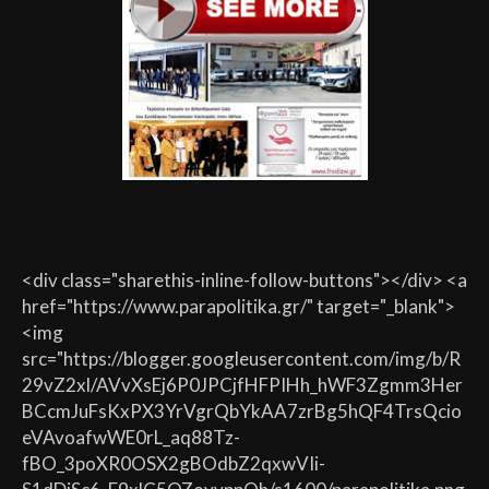
<div class="sharethis-inline-follow-buttons"></div> <a
href="https://www.parapolitika.gr/" target="_blank">
<img
src="https://blogger.googleusercontent.com/img/b/R
29vZ2xl/AVvXsEj6P0JPCjfHFPIHh_hWF3Zgmm3Her
BCcmJuFsKxPX3YrVgrQbYkAA7zrBg5hQF4TrsQcio
eVAvoafwWE0rL_aq88Tz-
fBO_3poXR0OSX2gBOdbZ2qxwVIi-