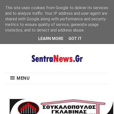
"
This site uses cookies from Google to deliver its services
MENU
and to analyze traffic. Your IP address and user-agent are
shared with Google along with performance and security
metrics to ensure quality of service, generate usage
statistics, and to detect and address abuse.
LEARN MORE
GOT IT
MENU