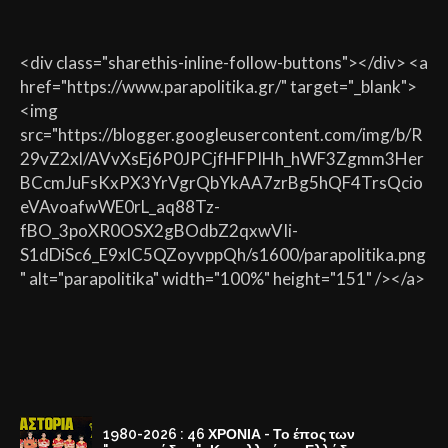
<div class="sharethis-inline-follow-buttons"></div> <a
href="https://www.parapolitika.gr/" target="_blank">
<img
src="https://blogger.googleusercontent.com/img/b/R
29vZ2xl/AVvXsEj6P0JPCjfHFPIHh_hWF3Zgmm3Her
BCcmJuFsKxPX3YrVgrQbYkAA7zrBg5hQF4TrsQcio
eVAvoafwWE0rL_aq88Tz-
fBO_3poXR0OSX2gBOdbZ2qxwVIi-
S1dDiSc6_E9xlC5QZoyvppQh/s1600/parapolitika.png
" alt="parapolitika" width="100%" height="151" /></a>
1980-2026 : 46 ΧΡΟΝΙΑ - Το έπος των