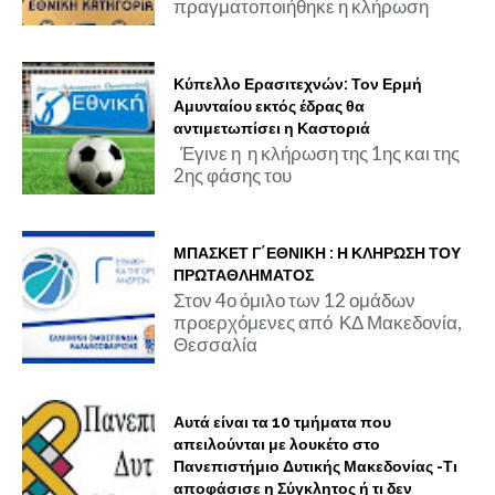
πραγματοποιήθηκε η κλήρωση
Κύπελλο Ερασιτεχνών: Τον Ερμή
Αμυνταίου εκτός έδρας θα
αντιμετωπίσει η Καστοριά
Έγινε η η κλήρωση της 1ης και της
2ης φάσης του
ΜΠΑΣΚΕΤ Γ΄ΕΘΝΙΚΗ : Η ΚΛΗΡΩΣΗ ΤΟΥ
ΠΡΩΤΑΘΛΗΜΑΤΟΣ
Στον 4ο όμιλο των 12 ομάδων
προερχόμενες από ΚΔ Μακεδονία,
Θεσσαλία
Αυτά είναι τα 10 τμήματα που
απειλούνται με λουκέτο στο
Πανεπιστήμιο Δυτικής Μακεδονίας -Τι
αποφάσισε η Σύγκλητος ή τι δεν