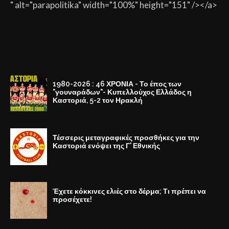
" alt="parapolitika" width="100%" height="151" /></a>
1980-2026 : 46 ΧΡΟΝΙΑ - Το έπος των
"γουναράδων"- Κυπελλούχος Ελλάδος η
Καστοριά, 5-2 τον Ηρακλή
Τέσσερις μεταγραφικές προσθήκες για την
Καστοριά ενόψει της Γ' Εθνικής
Έχετε κόκκινες ελιές στο δέρμα; Τι πρέπει να
προσέχετε!