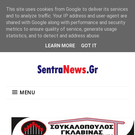
"
This site uses cookies from Google to deliver its services
MENU
and to analyze traffic. Your IP address and user-agent are
shared with Google along with performance and security
metrics to ensure quality of service, generate usage
statistics, and to detect and address abuse.
LEARN MORE
GOT IT
MENU