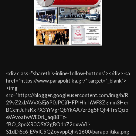
<div class="sharethis-inline-follow-buttons"></div> <a
href="https://www.parapolitika.gr/" target="_blank">
<img
src="https://blogger.googleusercontent.com/img/b/R
29vZ2xl/AVvXsEj6P0JPCjfHFPIHh_hWF3Zgmm3Her
BCcmJuFsKxPX3YrVgrQbYkAA7zrBg5hQF4TrsQcio
eVAvoafwWE0rL_aq88Tz-
fBO_3poXR0OSX2gBOdbZ2qxwVIi-
S1dDiSc6_E9xlC5QZoyvppQh/s1600/parapolitika.png