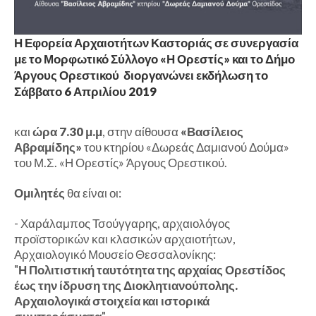
Η Εφορεία Αρχαιοτήτων Καστοριάς σε συνεργασία
με το Μορφωτικό Σύλλογο «Η Ορεστίς» και το Δήμο
Άργους Ορεστικού διοργανώνει εκδήλωση το
Σάββατο 6 Απριλίου 2019
και
ώρα 7.30 μ.μ
, στην αίθουσα
«Βασίλειος
Αβραμίδης»
του κτηρίου «Δωρεάς Δαμιανού Δούμα»
του Μ.Σ. «Η Ορεστίς» Άργους Ορεστικού.
Ομιλητές
θα είναι οι:
- Χαράλαμπος Τσούγγαρης, αρχαιολόγος
προϊστορικών και κλασικών αρχαιοτήτων,
Αρχαιολογικό Μουσείο Θεσσαλονίκης:
"
Η Πολιτιστική ταυτότητα της αρχαίας Ορεστίδος
έως την ίδρυση της Διοκλητιανούπολης.
Αρχαιολογικά στοιχεία και ιστορικά