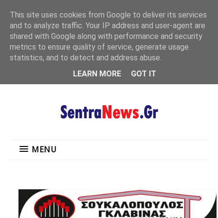
"
This site uses cookies from Google to deliver its services
MENU
and to analyze traffic. Your IP address and user-agent are
shared with Google along with performance and security
metrics to ensure quality of service, generate usage
statistics, and to detect and address abuse.
LEARN MORE
GOT IT
MENU