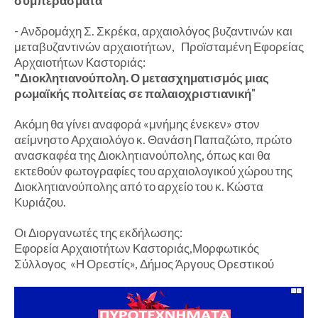
συμπεράσματα
"
- Ανδρομάχη Σ. Σκρέκα, αρχαιολόγος βυζαντινών και
μεταβυζαντινών αρχαιοτήτων, Προϊσταμένη Εφορείας
Αρχαιοτήτων Καστοριάς:
"Διοκλητιανούπολη. Ο μετασχηματισμός μιας
ρωμαϊκής πολιτείας σε παλαιοχριστιανική
"
Ακόμη θα γίνει αναφορά «μνήμης ένεκεν» στον
αείμνηστο Αρχαιολόγο κ. Θανάση Παπαζώτο, πρώτο
ανασκαφέα της Διοκλητιανούπολης, όπως και θα
εκτεθούν φωτογραφίες του αρχαιολογικού χώρου της
Διοκλητιανούπολης από το αρχείο του κ. Κώστα
Κυριάζου.
Οι Διοργανωτές της εκδήλωσης:
Εφορεία Αρχαιοτήτων Καστοριάς,Μορφωτικός
Σύλλογος «Η Ορεστίς», Δήμος Άργους Ορεστικού