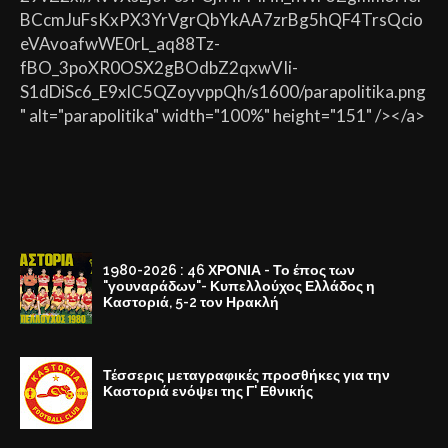
BCcmJuFsKxPX3YrVgrQbYkAA7zrBg5hQF4TrsQcio
eVAvoafwWE0rL_aq88Tz-
fBO_3poXR0OSX2gBOdbZ2qxwVIi-
S1dDiSc6_E9xlC5QZoyvppQh/s1600/parapolitika.png
" alt="parapolitika" width="100%" height="151" /></a>
1980-2026 : 46 ΧΡΟΝΙΑ - Το έπος των
"γουναράδων"- Κυπελλούχος Ελλάδος η
Καστοριά, 5-2 τον Ηρακλή
Τέσσερις μεταγραφικές προσθήκες για την
Καστοριά ενόψει της Γ' Εθνικής