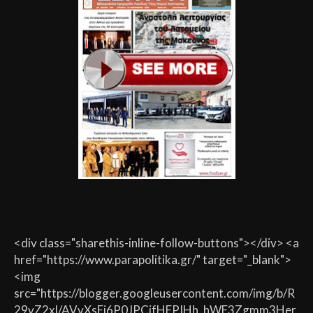
<div class="sharethis-inline-follow-buttons"></div> <a
href="https://www.parapolitika.gr/" target="_blank">
<img
src="https://blogger.googleusercontent.com/img/b/R
29vZ2xl/AVvXsEj6P0JPCjfHFPIHh_hWF3Zgmm3Her