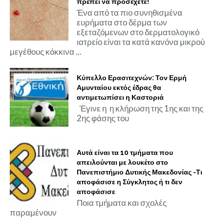
πρέπει να προσέχετε!
Ένα από τα πιο συνηθισμένα
ευρήματα στο δέρμα των
εξεταζόμενων στο δερματολογικό
ιατρείο είναι τα κατά κανόνα μικρού
μεγέθους κόκκινα ...
Κύπελλο Ερασιτεχνών: Τον Ερμή
Αμυνταίου εκτός έδρας θα
αντιμετωπίσει η Καστοριά
Έγινε η η κλήρωση της 1ης και της
2ης φάσης του
Αυτά είναι τα 10 τμήματα που
απειλούνται με λουκέτο στο
Πανεπιστήμιο Δυτικής Μακεδονίας -Τι
αποφάσισε η Σύγκλητος ή τι δεν
αποφάσισε
Ποια τμήματα και σχολές
παραμένουν