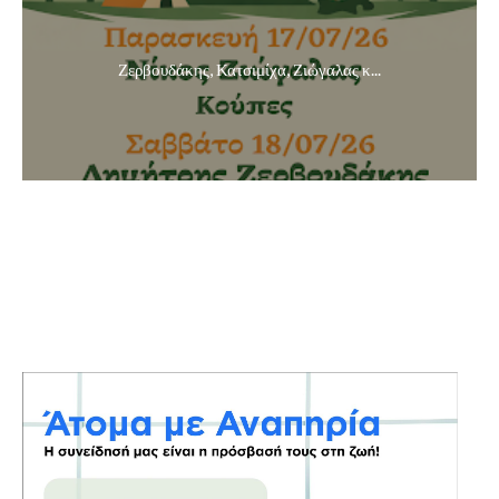
Ζερβουδάκης, Κατσιμίχα, Ζιώγαλας κ...