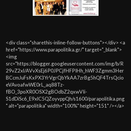
<div class="sharethis-inline-follow-buttons"></div> <a
href="https://www.parapolitika.gr/" target="_blank">
<img
src="https://blogger.googleusercontent.com/img/b/R
29vZ2xl/AVvXsEj6P0JPCjfHFPIHh_hWF3Zgmm3Her
BCcmJuFsKxPX3YrVgrQbYkAA7zrBg5hQF4TrsQcio
eVAvoafwWE0rL_aq88Tz-
fBO_3poXR0OSX2gBOdbZ2qxwVIi-
S1dDiSc6_E9xlC5QZoyvppQh/s1600/parapolitika.png
" alt="parapolitika" width="100%" height="151" /></a>