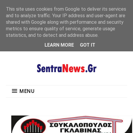
"
This site uses cookies from Google to deliver its services
MENU
and to analyze traffic. Your IP address and user-agent are
shared with Google along with performance and security
metrics to ensure quality of service, generate usage
statistics, and to detect and address abuse.
LEARN MORE
GOT IT
MENU