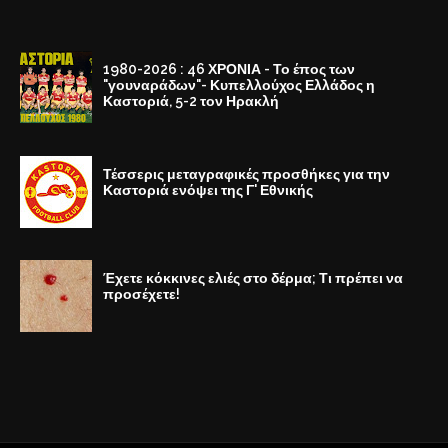
1980-2026 : 46 ΧΡΟΝΙΑ - Το έπος των
"γουναράδων"- Κυπελλούχος Ελλάδος η
Καστοριά, 5-2 τον Ηρακλή
Τέσσερις μεταγραφικές προσθήκες για την
Καστοριά ενόψει της Γ' Εθνικής
Έχετε κόκκινες ελιές στο δέρμα; Τι πρέπει να
προσέχετε!