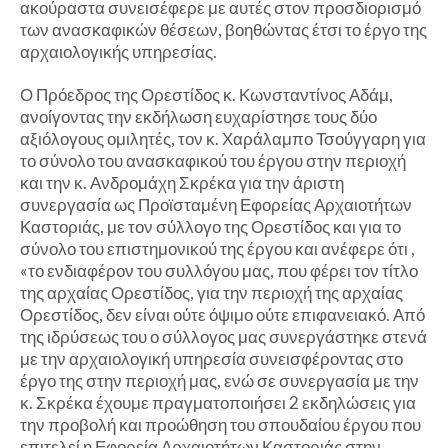
ακούραστα συνεισέφερε με αυτές στον προσδιορισμό
των ανασκαφικών θέσεων, βοηθώντας έτσι το έργο της
αρχαιολογικής υπηρεσίας.
Ο Πρόεδρος της Ορεστίδος κ. Κωνσταντίνος Αδάμ,
ανοίγοντας την εκδήλωση ευχαρίστησε τους δύο
αξιόλογους ομιλητές, τον κ. Χαράλαμπο Τσούγγαρη για
το σύνολο του ανασκαφικού του έργου στην περιοχή
και την κ. Ανδρομάχη Σκρέκα για την άριστη
συνεργασία ως Προϊσταμένη Εφορείας Αρχαιοτήτων
Καστοριάς, με τον σύλλογο της Ορεστίδος και για το
σύνολο του επιστημονικού της έργου και ανέφερε ότι ,
«το ενδιαφέρον του συλλόγου μας, που φέρει τον τίτλο
της αρχαίας Ορεστίδος, για την περιοχή της αρχαίας
Ορεστίδος, δεν είναι ούτε όψιμο ούτε επιφανειακό. Από
της ιδρύσεως του ο σύλλογος μας συνεργάστηκε στενά
με την αρχαιολογική υπηρεσία συνεισφέροντας στο
έργο της στην περιοχή μας, ενώ σε συνεργασία με την
κ. Σκρέκα έχουμε πραγματοποιήσει 2 εκδηλώσεις για
την προβολή και προώθηση του σπουδαίου έργου που
επιτελεί η Εφορεία Αρχαιοτήτων Καστοριάς στην