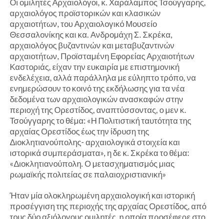
Οι ομιλητές Αρχαιολόγοι, κ. Χαράλαμπος Τσούγγαρης,
αρχαιολόγος προϊστορικών και κλασικών
αρχαιοτήτων, του Αρχαιολογικό Μουσείο
Θεσσαλονίκης και κα. Ανδρομάχη Σ. Σκρέκα,
αρχαιολόγος βυζαντινών και μεταβυζαντινών
αρχαιοτήτων, Προϊσταμένη Εφορείας Αρχαιοτήτων
Καστοριάς, είχαν την ευκαιρία με επιστημονική
ενδελέχεια, αλλά παράλληλα με εύληπτο τρόπο, να
ενημερώσουν το κοινό της εκδήλωσης για τα νέα
δεδομένα των αρχαιολογικών ανασκαφών στην
περιοχή της Ορεστίδος, αναπτύσσοντας, ο μεν κ.
Τσούγγαρης το θέμα: «Η Πολιτιστική ταυτότητα της
αρχαίας Ορεστίδος έως την ίδρυση της
Διοκλητιανούπολης- αρχαιολογικά στοιχεία και
ιστορικά συμπεράσματα», η δε κ. Σκρέκα το θέμα:
«Διοκλητιανούπολη. Ο μετασχηματισμός μιας
ρωμαϊκής πολιτείας σε παλαιοχριστιανική»
Ήταν μία ολοκληρωμένη αρχαιολογική και ιστορική
προσέγγιση της περιοχής της αρχαίας Ορεστίδος, από
τους δύο αξιόλογους ομιλητές, η οποία προσέφερε στο