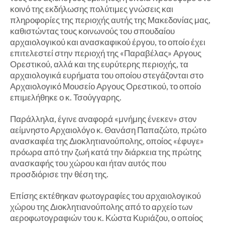
κοινό της εκδήλωσης πολύτιμες γνώσεις και
πληροφορίες της περιοχής αυτής της Μακεδονίας μας,
καθιστώντας τους κοινωνούς του σπουδαίου
αρχαιολογικού και ανασκαφικού έργου, το οποίο έχει
επιτελεστεί στην περιοχή της «Παραβέλας» Αργους
Ορεστικού, αλλά και της ευρύτερης περιοχής, τα
αρχαιολογικά ευρήματα του οποίου στεγάζονται στο
Αρχαιολογικό Μουσείο Αργους Ορεστικού, το οποίο
επιμελήθηκε ο κ. Τσούγγαρης.
Παράλληλα, έγινε αναφορά «μνήμης ένεκεν» στον
αείμνηστο Αρχαιολόγο κ. Θανάση Παπαζώτο, πρώτο
ανασκαφέα της Διοκλητιανούπολης, οποίος «έφυγε»
πρόωρα από την ζωή κατά την διάρκεια της πρώτης
ανασκαφής του χώρου και ήταν αυτός που
προσδιόρισε την θέση της.
Επίσης εκτέθηκαν φωτογραφίες του αρχαιολογικού
χώρου της Διοκλητιανούπολης από το αρχείο των
αεροφωτογραφιών του κ. Κώστα Κυριάζου, ο οποίος