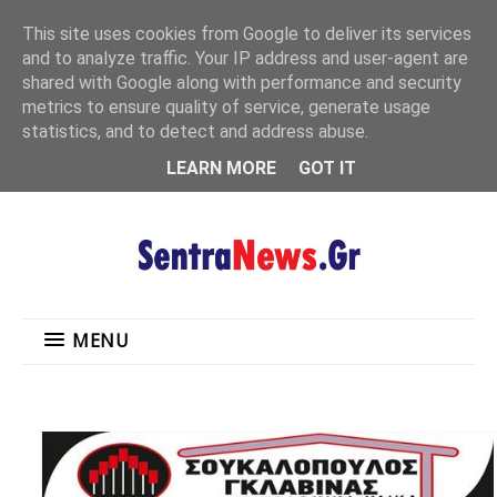
"
This site uses cookies from Google to deliver its services
MENU
and to analyze traffic. Your IP address and user-agent are
shared with Google along with performance and security
metrics to ensure quality of service, generate usage
statistics, and to detect and address abuse.
LEARN MORE
GOT IT
MENU