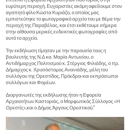
ευρύτερη περιοχή. Ευχαριστίες ακόμη οφείλουμε στον
αγαπητό φίλο Κώστα Κυριάζο, ο οποίος μας
εμπιστεύτηκε το φωτογραφικό αρχείο του με θέμα την
περιοχή της Παραβέλας, και έτσι εκθέτουμε σήμερα
στην αίθουσα μερικές ενδεικτικές φωτογραφίες από
αυτό το αρχείο.
Την εκδήλωση τίμησαν με την παρουσία τους η
βουλευτής της Ν.Δ κα. Μαρία Αντωνίου, ο
Αντιδήμαρχος Πολιτισμού κ. Στέργιος Φιλιάδης, ο πρ.
Δήμαρχος κ. Χρυσόστομος Ανανιάδης, μέλη του
συλλόγου της Ορεστίδος, Πρόεδροι και εκπρόσωποι
συλλόγων και Φορέων.
Διοργανωτές της εκδήλωσης ήταν η Εφορεία
Αρχαιοτήτων Καστοριάς, ο Μορφωτικός Σύλλογος «Η
Ορεστίς»,και ο Δήμος Άργους Ορεστικού."