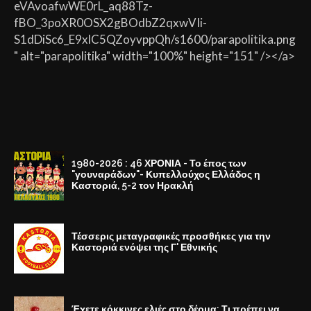
eVAvoafwWE0rL_aq88Tz-
fBO_3poXR0OSX2gBOdbZ2qxwVIi-
S1dDiSc6_E9xlC5QZoyvppQh/s1600/parapolitika.png
" alt="parapolitika" width="100%" height="151" /></a>
1980-2026 : 46 ΧΡΟΝΙΑ - Το έπος των
"γουναράδων"- Κυπελλούχος Ελλάδος η
Καστοριά, 5-2 τον Ηρακλή
Τέσσερις μεταγραφικές προσθήκες για την
Καστοριά ενόψει της Γ' Εθνικής
Έχετε κόκκινες ελιές στο δέρμα; Τι πρέπει να