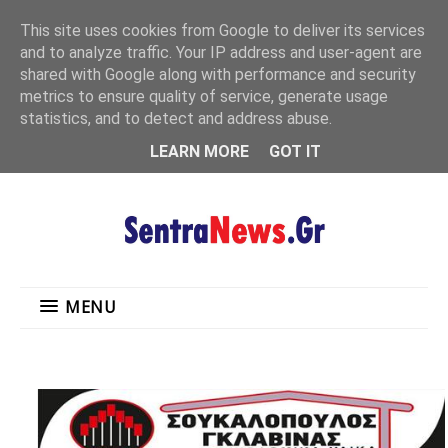
"
This site uses cookies from Google to deliver its services
MENU
and to analyze traffic. Your IP address and user-agent are
shared with Google along with performance and security
metrics to ensure quality of service, generate usage
statistics, and to detect and address abuse.
LEARN MORE
GOT IT
MENU