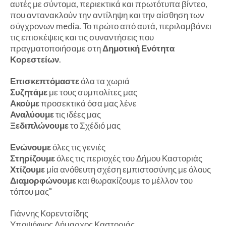
αυτές με σύντομα, περιεκτικά και πρωτότυπα βίντεο,
που αντανακλούν την αντίληψη και την αίσθηση των
σύγχρονων media. Το πρώτο από αυτά, περιλαμβάνει
τις επισκέψεις και τις συναντήσεις που
πραγματοποιήσαμε στη
Δημοτική Ενότητα
Κορεστείων
.
Επισκεπτόμαστε
όλα τα χωριά
Συζητάμε
με τους συμπολίτες μας
Ακούμε
προσεκτικά όσα μας λένε
Αναλύουμε
τις ιδέες μας
Ξεδιπλώνουμε
το Σχέδιό μας
Ενώνουμε
όλες τις γενιές
Στηρίζουμε
όλες τις περιοχές του Δήμου Καστοριάς
Χτίζουμε
μία ανόθευτη σχέση εμπιστοσύνης με όλους
Διαμορφώνουμε
και θωρακίζουμε το μέλλον του
τόπου μας"
Γιάννης Κορεντσίδης
Υποψήφιος Δήμαρχος Καστοριάς