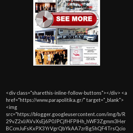
<div class="sharethis-inline-follow-buttons"></div> <a
href="https://www.parapolitika.gr/" target="_blank">
<img
src="https://blogger.googleusercontent.com/img/b/R
29vZ2xl/AVvXsEj6P0JPCjfHFPIHh_hWF3Zgmm3Her
BCcmJuFsKxPX3YrVgrQbYkAA7zrBg5hQF4TrsQcio