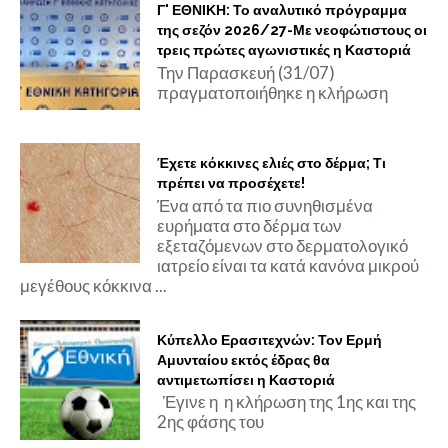
Γ' ΕΘΝΙΚΗ: Το αναλυτικό πρόγραμμα
της σεζόν 2026/27-Με νεοφώτιστους οι
τρεις πρώτες αγωνιστικές η Καστοριά
Την Παρασκευή (31/07)
πραγματοποιήθηκε η κλήρωση
Έχετε κόκκινες ελιές στο δέρμα; Τι
πρέπει να προσέχετε!
Ένα από τα πιο συνηθισμένα
ευρήματα στο δέρμα των
εξεταζόμενων στο δερματολογικό
ιατρείο είναι τα κατά κανόνα μικρού
μεγέθους κόκκινα ...
Κύπελλο Ερασιτεχνών: Τον Ερμή
Αμυνταίου εκτός έδρας θα
αντιμετωπίσει η Καστοριά
Έγινε η η κλήρωση της 1ης και της
2ης φάσης του