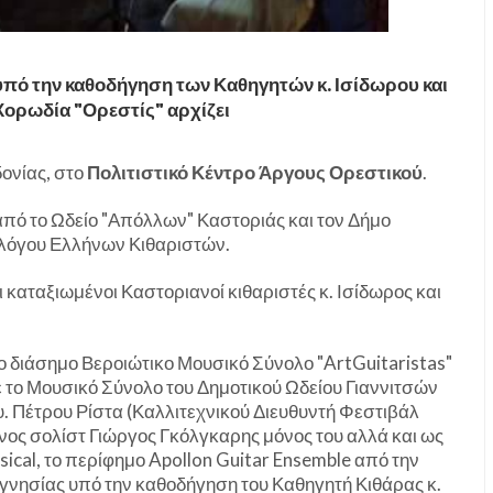
υπό την καθοδήγηση των Καθηγητών κ. Ισίδωρου και
Χορωδία "Ορεστίς" αρχίζει
δονίας, στο
Πολιτιστικό Κέντρο Άργους Ορεστικού
.
από το Ωδείο "Απόλλων" Καστοριάς και τον Δήμο
λλόγου Ελλήνων Κιθαριστών.
οι καταξιωμένοι Καστοριανοί κιθαριστές κ. Ισίδωρος και
ο διάσημο Βεροιώτικο Μουσικό Σύνολο "ArtGuitaristas"
 το Μουσικό Σύνολο του Δημοτικού Ωδείου Γιαννιτσών
υ. Πέτρου Ρίστα (Καλλιτεχνικού Διευθυντή Φεστιβάλ
ος σολίστ Γιώργος Γκόλγκαρης μόνος του αλλά και ως
sical, το περίφημο Apollon Guitar Ensemble από την
γνησίας υπό την καθοδήγηση του Καθηγητή Κιθάρας κ.