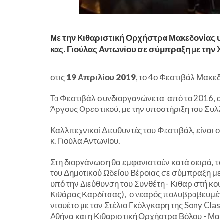
Με την Κιθαριστική Ορχήστρα Μακεδονίας 
κας. Γιούλας Αντωνίου σε σύμπραξη με την 
στις
19 Απριλίου 2019
, το 4ο Φεστιβάλ Μακε
Το Φεστιβάλ συνδιοργανώνεται από το 2016, 
Άργους Ορεστικού, με την υποστήριξη του Συ
Καλλιτεχνικοί Διευθυντές του Φεστιβάλ, είναι 
κ. Γιούλα Αντωνίου.
Στη διοργάνωση θα εμφανιστούν κατά σειρά, τ
του Δημοτικού Ωδείου Βέροιας σε σύμπραξη με
υπό την Διεύθυνση του Συνθέτη - Κιθαριστή κο
Κιθάρας Καρδίτσας), ο νεαρός πολυβραβευμέν
ντουέτο με τον Στέλιο Γκόλγκαρη της Sony Clas
Αθήνα και η Κιθαριστική Ορχήστρα Βόλου - Μα