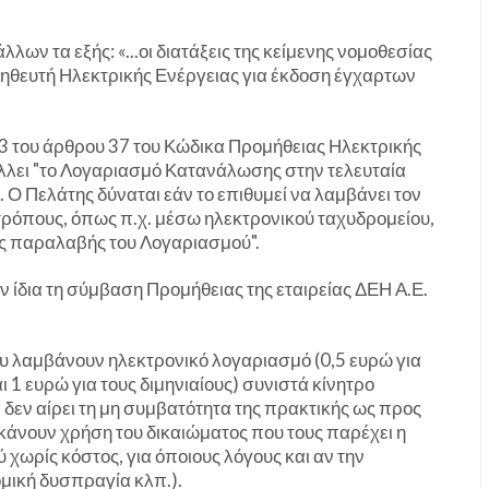
ων τα εξής: «...οι διατάξεις της κείμενης νομοθεσίας
ηθευτή Ηλεκτρικής Ενέργειας για έκδοση έγχαρτων
. 3 του άρθρου 37 του Κώδικα Προμήθειας Ηλεκτρικής
λλει "το Λογαριασμό Κατανάλωσης στην τελευταία
 Ο Πελάτης δύναται εάν το επιθυμεί να λαμβάνει τον
ρόπους, όπως π.χ. μέσω ηλεκτρονικού ταχυδρομείου,
ς παραλαβής του Λογαριασμού".
 ίδια τη σύμβαση Προμήθειας της εταιρείας ΔΕΗ Α.Ε.
υ λαμβάνουν ηλεκτρονικό λογαριασμό (0,5 ευρώ για
1 ευρώ για τους διμηνιαίους) συνιστά κίνητρο
δεν αίρει τη μη συμβατότητα της πρακτικής ως προς
κάνουν χρήση του δικαιώματος που τους παρέχει η
χωρίς κόστος, για όποιους λόγους και αν την
ομική δυσπραγία κλπ.).