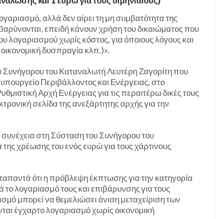
νάλωσης και 1 ευρώ για τους διμηνιαίους)
ογαριασμό, αλλά δεν αίρει τη μη συμβατότητα της
βαρύνονται, επειδή κάνουν χρήση του δικαιώματος που
ου λογαριασμού χωρίς κόστος, για όποιους λόγους και
 οικονομική δυσπραγία κλπ.)».
ου Συνήγορου του Καταναλωτή Λευτέρη Ζαγορίτη που
 υπουργείο Περιβάλλοντος και Ενέργειας, στο
υθμιστική Αρχή Ενέργειας για τις περαιτέρω δικές τους
κτρονική σελίδα της ανεξάρτητης αρχής για την
εί συνέχεια στη Σύσταση του Συνήγορου του
 της χρέωσης του ενός ευρώ για τους χάρτινους
ταπαντά ότι η πρόβλεψη έκπτωσης για την κατηγορία
το λογαριασμό τους και επιβάρυνσης για τους
μό μπορεί να θεμελιώσει άνιση μεταχείριση των
νται έγχαρτο λογαριασμό χωρίς οικονομική