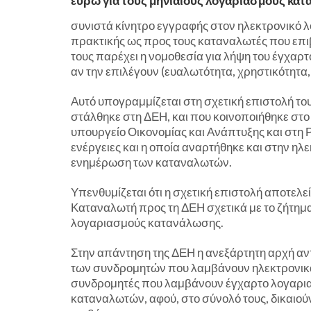
ευρώ για τους μηνιαίους λογαριασμούς κατα
συνιστά κίνητρο εγγραφής στον ηλεκτρονικό λ
πρακτικής ως προς τους καταναλωτές που επι
τους παρέχει η νομοθεσία για λήψη του έγχαρτ
αν την επιλέγουν (ευαλωτότητα, χρηστικότητα,
Αυτό υπογραμμίζεται στη σχετική επιστολή τ
στάλθηκε στη ΔΕΗ, και που κοινοποιήθηκε στο
υπουργείο Οικονομίας και Ανάπτυξης και στη Ρ
ενέργειες και η οποία αναρτήθηκε και στην ηλε
ενημέρωση των καταναλωτών.
Υπενθυμίζεται ότι η σχετική επιστολή αποτελ
Καταναλωτή προς τη ΔΕΗ σχετικά με το ζήτημα
λογαριασμούς κατανάλωσης.
Στην απάντηση της ΔΕΗ η ανεξάρτητη αρχή αν
των συνδρομητών που λαμβάνουν ηλεκτρονικά 
συνδρομητές που λαμβάνουν έγχαρτο λογαριασ
καταναλωτών, αφού, στο σύνολό τους, δικαιού