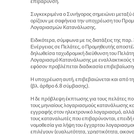
επιβάρυνση.
Συγκεκριμένα ο Συνήγορος σημειώνει μεταξύ άλλ
ορίζουν με σαφήνεια την υποχρέωση του Προμ
Λογαριασμών Κατανάλωσης.
Ειδικότερα, σύμφωνα με τις διατάξεις της παρ
Ενέργειας σε Πελάτες, ο Προμηθευτής αποστέ
δηλωθείσα ταχυδρομική διεύθυνση του Πελάτη.
Λογαριασμό Κατανάλωσης με εναλλακτικούς τ
εφόσον προβλέπεται διαδικασία επιβεβαίωση
Η υποχρέωση αυτή, επιβεβαιώνεται και από την
(βλ. άρθρο 6.8 σύμβασης).
Η δε πρόβλεψη έκπτωσης για τους πελάτες πο
τους μηνιαίους λογαριασμούς κατανάλωσης και 
εγγραφής στον ηλεκτρονικό λογαριασμό, αλλά 
τους καταναλωτές που επιβαρύνονται, επειδή 
νομοθεσία για λήψη του έγχαρτου λογαριασμού 
επιλέγουν (ευαλωτότητα, χρηστικότητα, οικον