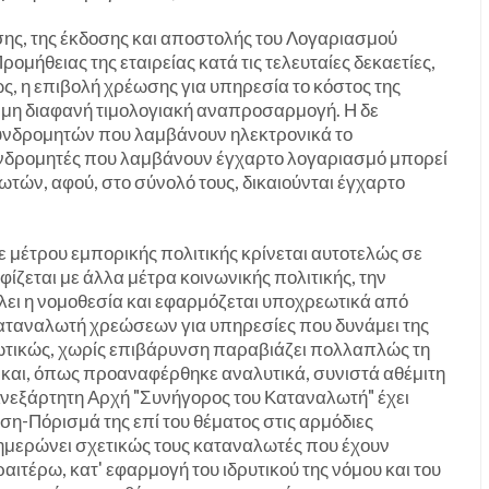
ωσης, της έκδοσης και αποστολής του Λογαριασμού
ομήθειας της εταιρείας κατά τις τελευταίες δεκαετίες,
ς, η επιβολή χρέωσης για υπηρεσία το κόστος της
ά μη διαφανή τιμολογιακή αναπροσαρμογή. Η δε
υνδρομητών που λαμβάνουν ηλεκτρονικά το
υνδρομητές που λαμβάνουν έγχαρτο λογαριασμό μπορεί
ωτών, αφού, στο σύνολό τους, δικαιούνται έγχαρτο
θε μέτρου εμπορικής πολιτικής κρίνεται αυτοτελώς σε
φίζεται με άλλα μέτρα κοινωνικής πολιτικής, την
λει η νομοθεσία και εφαρμόζεται υποχρεωτικά από
καταναλωτή χρεώσεων για υπηρεσίες που δυνάμει της
ωτικώς, χωρίς επιβάρυνση παραβιάζει πολλαπλώς τη
 και, όπως προαναφέρθηκε αναλυτικά, συνιστά αθέμιτη
 Ανεξάρτητη Αρχή "Συνήγορος του Καταναλωτή" έχει
ση-Πόρισμά της επί του θέματος στις αρμόδιες
ενημερώνει σχετικώς τους καταναλωτές που έχουν
αιτέρω, κατ' εφαρμογή του ιδρυτικού της νόμου και του