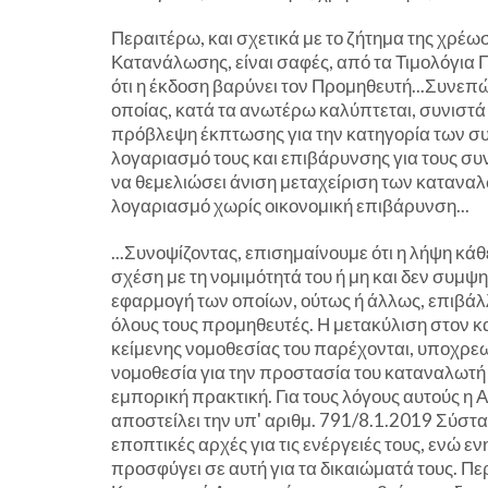
Περαιτέρω, και σχετικά με το ζήτημα της χρέ
Κατανάλωσης, είναι σαφές, από τα Τιμολόγια Πρ
ότι η έκδοση βαρύνει τον Προμηθευτή...Συνεπώ
οποίας, κατά τα ανωτέρω καλύπτεται, συνιστ
πρόβλεψη έκπτωσης για την κατηγορία των σ
λογαριασμό τους και επιβάρυνσης για τους σ
να θεμελιώσει άνιση μεταχείριση των καταναλ
λογαριασμό χωρίς οικονομική επιβάρυνση...
...Συνοψίζοντας, επισημαίνουμε ότι η λήψη κά
σχέση με τη νομιμότητά του ή μη και δεν συμψη
εφαρμογή των οποίων, ούτως ή άλλως, επιβάλ
όλους τους προμηθευτές. Η μετακύλιση στον 
κείμενης νομοθεσίας του παρέχονται, υποχρε
νομοθεσία για την προστασία του καταναλωτή
εμπορική πρακτική. Για τους λόγους αυτούς η
αποστείλει την υπ' αριθμ. 791/8.1.2019 Σύστα
εποπτικές αρχές για τις ενέργειές τους, ενώ 
προσφύγει σε αυτή για τα δικαιώματά τους. Περ