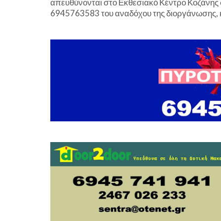
απευθύνονται στο Εκθεσιακό Κέντρο Κοζάνης σ
6945763583 του αναδόχου της διοργάνωσης, 