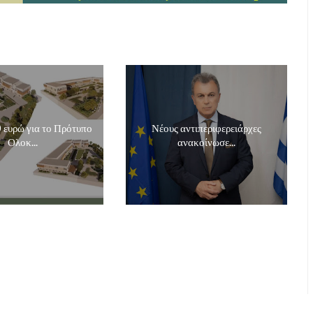
 ευρώ για το Πρότυπο
Νέους αντιπεριφερειάρχες
Ολοκ...
ανακοίνωσε...