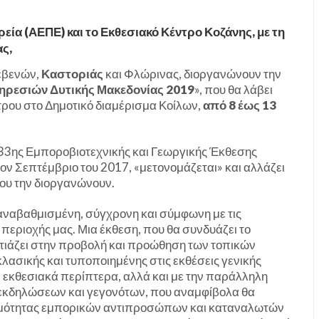
ρεία (ΑΕΠΕ) και το Εκθεσιακό Κέντρο Κοζάνης, με τη
ας,
ρεβενών,
Καστοριάς
και Φλώρινας, διοργανώνουν την
ηρεσιών Δυτικής Μακεδονίας 2019
», που θα λάβει
τρου στο Δημοτικό διαμέρισμα Κοίλων,
από 8 έως 13
 «33ης Εμποροβιοτεχνικής και Γεωργικής Έκθεσης
ν Σεπτέμβριο του 2017, «μετονομάζεται» και αλλάζει
ου την διοργανώνουν.
, αναβαθμισμένη, σύγχρονη και σύμφωνη με τις
 περιοχής μας. Μια έκθεση, που θα συνδυάζει το
εστιάζει στην προβολή και προώθηση των τοπικών
λασικής και τυποποιημένης στις εκθέσεις γενικής
 εκθεσιακά περίπτερα, αλλά και με την παράλληλη
εκδηλώσεων και γεγονότων, που αναμφίβολα θα
ψιμότητας εμπορικών αντιπροσώπων και καταναλωτών