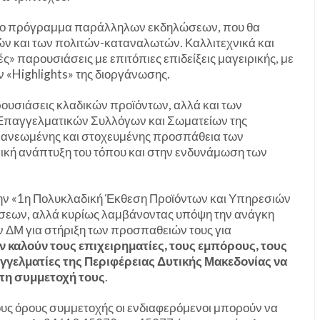
ύσιο πρόγραμμα παράλληλων εκδηλώσεων, που θα
ν και των πολιτών-καταναλωτών. Καλλιτεχνικά και
ς» παρουσιάσεις με επιτόπιες επιδείξεις μαγειρικής, με
 «Highlights» της διοργάνωσης.
ρουσιάσεις κλαδικών προϊόντων, αλλά και των
Επαγγελματικών Συλλόγων και Σωματείων της
ανανεωμένης και στοχευμένης προσπάθεια των
μική ανάπτυξη του τόπου και στην ενδυνάμωση των
ην «1η Πολυκλαδική Έκθεση Προϊόντων και Υπηρεσιών
ήσεων, αλλά κυρίως λαμβάνοντας υπόψη την ανάγκη
 ΔΜ για στήριξη των προσπαθειών τους για
 καλούν τους επιχειρηματίες, τους εμπόρους, τους
γγελματίες της Περιφέρειας Δυτικής Μακεδονίας να
τη συμμετοχή τους
.
τους όρους συμμετοχής οι ενδιαφερόμενοι μπορούν να