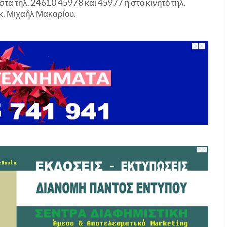
τα τηλ. 24610 45978 και 45977 ή στο κινητό τηλ.
κ. Μιχαήλ Μακαρίου.