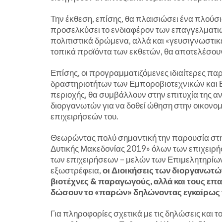
Την έκθεση, επίσης, θα πλαισιώσει ένα πλο
προσελκύσει το ενδιαφέρον των επαγγελματιώ
πολιτιστικά δρώμενα, αλλά και «γευσιγνωστικέ
τοπικά προϊόντα των εκθετών, θα αποτελέσουν
Επίσης, οι προγραμματιζόμενες ιδιαίτερες πα
δραστηριοτήτων των Εμποροβιοτεχνικών και 
περιοχής, θα συμβάλλουν στην επιτυχία της 
διοργανωτών για να δοθεί ώθηση στην οικονο
επιχειρήσεών του.
Θεωρώντας πολύ σημαντική την παρουσία στ
Δυτικής Μακεδονίας 2019» όλων των επιχειρ
των επιχειρήσεων – μελών των Επιμελητηρίων
εξωστρέφεια,
οι Διοικήσεις των διοργανωτών
βιοτέχνες & παραγωγούς, αλλά και τους επα
δώσουν το «παρών» δηλώνοντας εγκαίρως 
Για πληροφορίες σχετικά με τις δηλώσεις και 