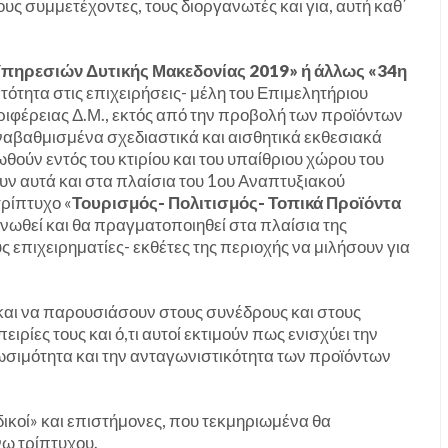
υς συμμετέχοντες, τους διοργανωτές και για, αυτή καθ΄
Υπηρεσιών Δυτικής Μακεδονίας 2019» ή άλλως «34η
τότητα στις επιχειρήσεις- μέλη του Επιμελητήριου
ριφέρειας Δ.Μ., εκτός από την προβολή των προϊόντων
ναβαθμισμένα σχεδιαστικά και αισθητικά εκθεσιακά
ύν εντός του κτιρίου και του υπαίθριου χώρου του
ν αυτά και στα πλαίσια του 1ου Αναπτυξιακού
τρίπτυχο «
Τουρισμός- Πολιτισμός- Τοπικά Προϊόντα
ανωθεί και θα πραγματοποιηθεί στα πλαίσια της
ς επιχειρηματίες- εκθέτες της περιοχής να μιλήσουν για
ς και να παρουσιάσουν στους συνέδρους και στους
ειρίες τους και ό,τι αυτοί εκτιμούν πως ενισχύει την
ωσιμότητα και την ανταγωνιστικότητα των προϊόντων
ικοί» και επιστήμονες, που τεκμηριωμένα θα
ω τρίπτυχου.