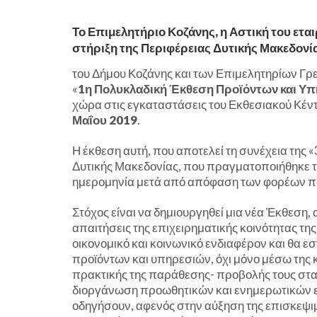
Το Επιμελητήριο Κοζάνης, η Αστική του εται
στήριξη της Περιφέρειας Δυτικής Μακεδονί
του Δήμου Κοζάνης και των Επιμελητηρίων Γ
«
1η Πολυκλαδική Έκθεση Προϊόντων και Υπ
χώρα στις εγκαταστάσεις του Εκθεσιακού Κέν
Μαΐου 2019
.
Η έκθεση αυτή, που αποτελεί τη συνέχεια της
Δυτικής Μακεδονίας, που πραγματοποιήθηκε το
ημερομηνία μετά από απόφαση των φορέων π
Στόχος είναι να δημιουργηθεί μια νέα Έκθεση
απαιτήσεις της επιχειρηματικής κοινότητας της
οικονομικό και κοινωνικό ενδιαφέρον και θα 
προϊόντων και υπηρεσιών, όχι μόνο μέσω της κ
πρακτικής της παράθεσης- προβολής τους στα
διοργάνωση προωθητικών και ενημερωτικών 
οδηγήσουν, αφενός στην αύξηση της επισκε