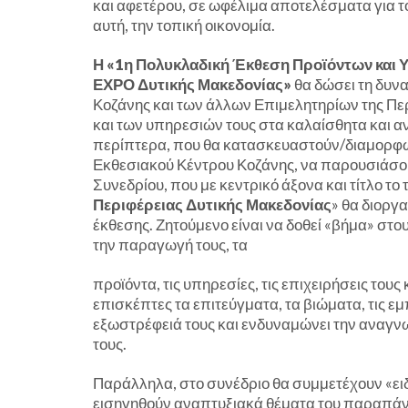
και αφετέρου, σε ωφέλιμα αποτελέσματα για το
αυτή, την τοπική οικονομία.
Η «1η Πολυκλαδική Έκθεση Προϊόντων και 
ΕΧΡΟ Δυτικής Μακεδονίας»
θα δώσει τη δυνα
Κοζάνης και των άλλων Επιμελητηρίων της Πε
και των υπηρεσιών τους στα καλαίσθητα και α
περίπτερα, που θα κατασκευαστούν/διαμορφωθο
Εκθεσιακού Κέντρου Κοζάνης, να παρουσιάσου
Συνεδρίου, που με κεντρικό άξονα και τίτλο το 
Περιφέρειας Δυτικής Μακεδονίας
» θα διοργ
έκθεσης. Ζητούμενο είναι να δοθεί «βήμα» στου
την παραγωγή τους, τα
προϊόντα, τις υπηρεσίες, τις επιχειρήσεις του
επισκέπτες τα επιτεύγματα, τα βιώματα, τις εμπ
εξωστρέφειά τους και ενδυναμώνει την αναγν
τους.
Παράλληλα, στο συνέδριο θα συμμετέχουν «ειδ
εισηγηθούν αναπτυξιακά θέματα του παραπάν