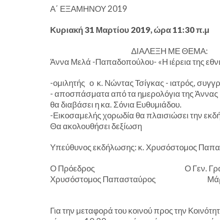
Α΄ ΕΞΑΜΗΝΟΥ 2019
Κυριακή 31 Μαρτίου 2019, ώρα 11:30 π.μ
ΔΙΑΛΕΞΗ ΜΕ ΘΕΜΑ:
Άννα Μελά -Παπαδοπούλου- «Η ιέρεια της εθν
-ομιλητής ο κ. Νώντας Τσίγκας - ιατρός, συγ
- αποσπάσματα από τα ημερολόγια της Άννα
θα διαβάσει η κα. Σόνια Ευθυμιάδου.
-Εικοσαμελής χορωδία θα πλαισιώσει την εκ
Θα ακολουθήσει δεξίωση
Υπεύθυνος εκδήλωσης: κ. Χρυσόστομος Παπ
Ο Πρόεδρος Ο Γεν. Γραμμ
Χρυσόστομος Παπασταύρος Μάρκο
Για την μεταφορά του κοινού προς την Κοινότη