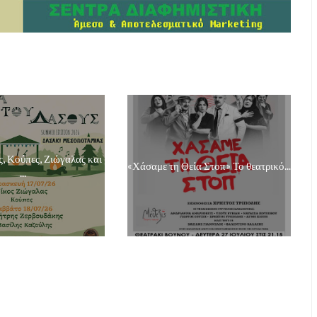
, Κούπες, Ζιώγαλας και
«Χάσαμε τη Θεία Στοπ» Το θεατρικό...
...