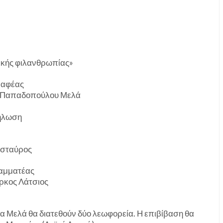
ικής φιλανθρωπίας»
γραφέας
ς Παπαδοπούλου Μελά
δήλωση
ασταύρος
ατέας
ς Λάτσιος
τα Μελά θα διατεθούν δύο λεωφορεία. Η επιβίβαση θα