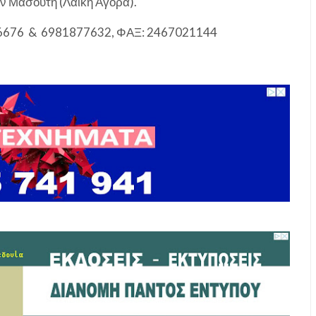
ώην Μασούτη (Λαϊκή Αγορά).
26676 & 6981877632, ΦΑΞ: 2467021144