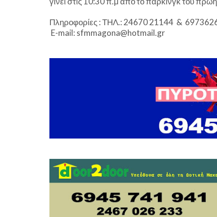
γίνει στις 10:30 π.μ από το πάρκινγκ του πρ
Πληροφορίες : ΤΗΛ.: 24670 21144 & 69736
E-mail: sfmmagona@hotmail.gr