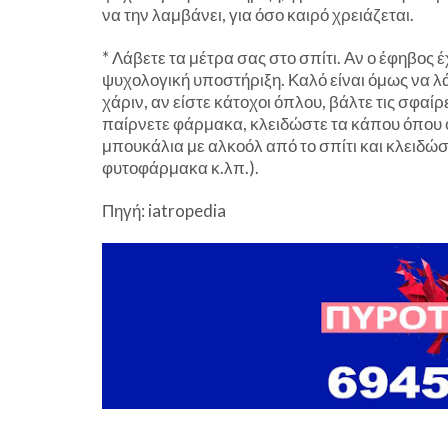
να την λαμβάνει, για όσο καιρό χρειάζεται.
* Λάβετε τα μέτρα σας στο σπίτι. Αν ο έφηβος έ
ψυχολογική υποστήριξη. Καλό είναι όμως να λ
χάριν, αν είστε κάτοχοι όπλου, βάλτε τις σφαίρ
παίρνετε φάρμακα, κλειδώστε τα κάπου όπου ο
μπουκάλια με αλκοόλ από το σπίτι και κλειδώσ
φυτοφάρμακα κ.λπ.).
Πηγή: iatropedia