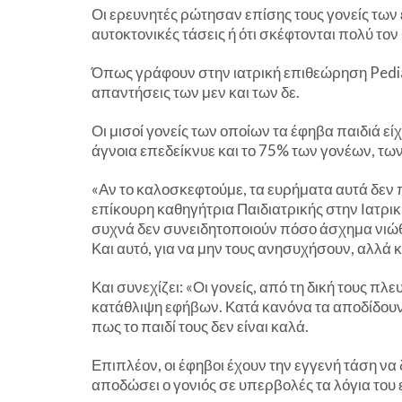
Οι ερευνητές ρώτησαν επίσης τους γονείς των
αυτοκτονικές τάσεις ή ότι σκέφτονται πολύ τον
Όπως γράφουν στην ιατρική επιθεώρηση Pedia
απαντήσεις των μεν και των δε.
Οι μισοί γονείς των οποίων τα έφηβα παιδιά είχ
άγνοια επεδείκνυε και το 75% των γονέων, των
«Αν το καλοσκεφτούμε, τα ευρήματα αυτά δεν 
επίκουρη καθηγήτρια Παιδιατρικής στην Ιατρι
συχνά δεν συνειδητοποιούν πόσο άσχημα νιώθου
Και αυτό, για να μην τους ανησυχήσουν, αλλά 
Και συνεχίζει: «Οι γονείς, από τη δική τους 
κατάθλιψη εφήβων. Κατά κανόνα τα αποδίδουν σ
πως το παιδί τους δεν είναι καλά.
Επιπλέον, οι έφηβοι έχουν την εγγενή τάση να
αποδώσει ο γονιός σε υπερβολές τα λόγια του 