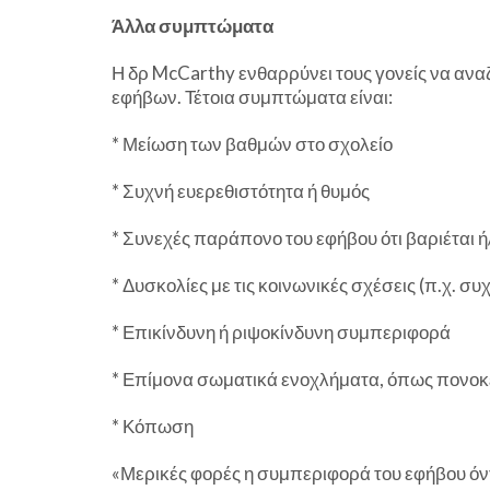
Άλλα συμπτώματα
Η δρ McCarthy ενθαρρύνει τους γονείς να αν
εφήβων. Τέτοια συμπτώματα είναι:
* Μείωση των βαθμών στο σχολείο
* Συχνή ευερεθιστότητα ή θυμός
* Συνεχές παράπονο του εφήβου ότι βαριέται 
* Δυσκολίες με τις κοινωνικές σχέσεις (π.χ. 
* Επικίνδυνη ή ριψοκίνδυνη συμπεριφορά
* Επίμονα σωματικά ενοχλήματα, όπως πονοκέ
* Κόπωση
«Μερικές φορές η συμπεριφορά του εφήβου όντ