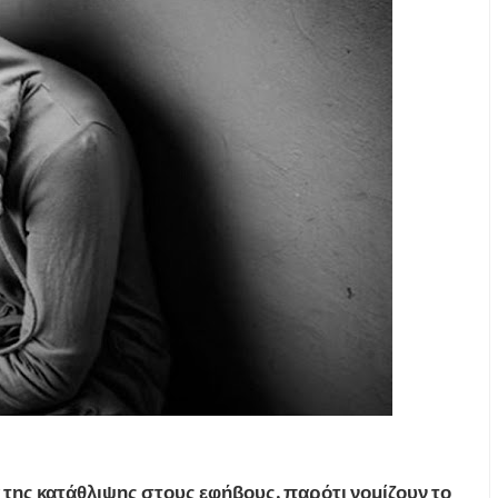
 της κατάθλιψης στους εφήβους, παρότι νομίζουν το