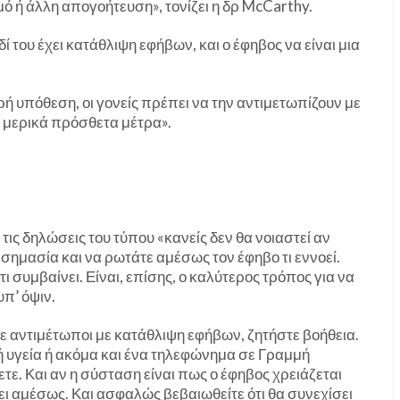
ό ή άλλη απογοήτευση», τονίζει η δρ McCarthy.
δί του έχει κατάθλιψη εφήβων, και ο έφηβος να είναι μια
ή υπόθεση, οι γονείς πρέπει να την αντιμετωπίζουν με
ι μερικά πρόσθετα μέτρα».
ις δηλώσεις του τύπου «κανείς δεν θα νοιαστεί αν
 σημασία και να ρωτάτε αμέσως τον έφηβο τι εννοεί.
τι συμβαίνει. Είναι, επίσης, ο καλύτερος τρόπος για να
υπ’ όψιν.
τε αντιμέτωποι με κατάθλιψη εφήβων, ζητήστε βοήθεια.
κή υγεία ή ακόμα και ένα τηλεφώνημα σε Γραμμή
τε. Και αν η σύσταση είναι πως ο έφηβος χρειάζεται
ει αμέσως. Και ασφαλώς βεβαιωθείτε ότι θα συνεχίσει