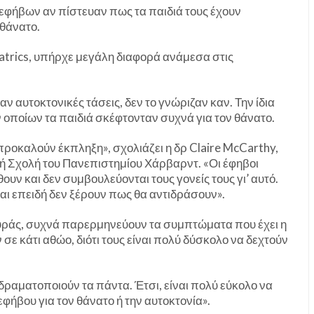
 εφήβων αν πίστευαν πως τα παιδιά τους έχουν
 θάνατο.
trics, υπήρχε μεγάλη διαφορά ανάμεσα στις
αν αυτοκτονικές τάσεις, δεν το γνώριζαν καν. Την ίδια
 οποίων τα παιδιά σκέφτονταν συχνά για τον θάνατο.
προκαλούν έκπληξη», σχολιάζει η δρ Claire McCarthy,
κή Σχολή του Πανεπιστημίου Χάρβαρντ. «Οι έφηβοι
ν και δεν συμβουλεύονται τους γονείς τους γι’ αυτό.
και επειδή δεν ξέρουν πως θα αντιδράσουν».
πλευράς, συχνά παρερμηνεύουν τα συμπτώματα που έχει η
ε κάτι αθώο, διότι τους είναι πολύ δύσκολο να δεχτούν
 δραματοποιούν τα πάντα. Έτσι, είναι πολύ εύκολο να
εφήβου για τον θάνατο ή την αυτοκτονία».