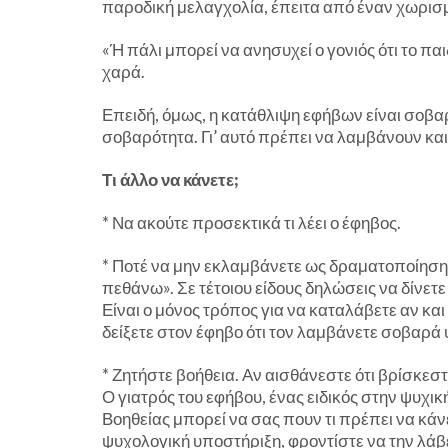
παροδική μελαγχολία, έπειτα από έναν χωρισμ
«Ή πάλι μπορεί να ανησυχεί ο γονιός ότι το παι
χαρά.
Επειδή, όμως, η κατάθλιψη εφήβων είναι σοβαρ
σοβαρότητα. Γι’ αυτό πρέπει να λαμβάνουν κα
Τι άλλο να κάνετε;
* Να ακούτε προσεκτικά τι λέει ο έφηβος.
* Ποτέ να μην εκλαμβάνετε ως δραματοποίηση τ
πεθάνω». Σε τέτοιου είδους δηλώσεις να δίνετε
Είναι ο μόνος τρόπος για να καταλάβετε αν και 
δείξετε στον έφηβο ότι τον λαμβάνετε σοβαρά 
* Ζητήστε βοήθεια. Αν αισθάνεστε ότι βρίσκεσ
Ο γιατρός του εφήβου, ένας ειδικός στην ψυχι
Βοηθείας μπορεί να σας πουν τι πρέπει να κάνε
ψυχολογική υποστήριξη, φροντίστε να την λάβ