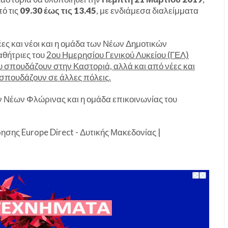
ό τις
09.30 έως τις 13.45
, με ενδιάμεσα διαλείμματα
ες και νέοι και η ομάδα των Νέων Δημοτικών
αθήτριες του
2ου Ημερησίου Γενικού Λυκείου (ΓΕΛ)
ου σπουδάζουν στην Καστοριά, αλλά και από νέες και
 σπουδάζουν σε άλλες πόλεις.
ν Νέων Φλώρινας και η ομάδα επικοινωνίας του
.
σης Europe Direct - Δυτικής Μακεδονίας |