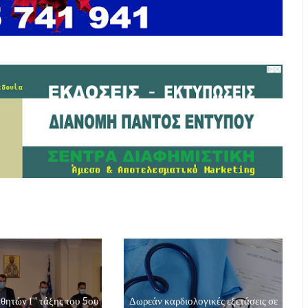
θητών Γ' τάξης του 5ου
Δωρεάν καρδιολογικές εξετάσεις σε