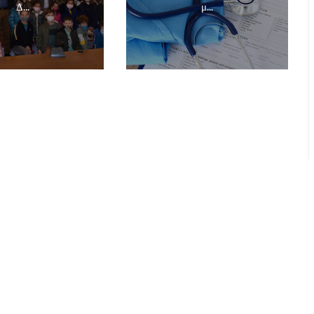
Δ...
μ...