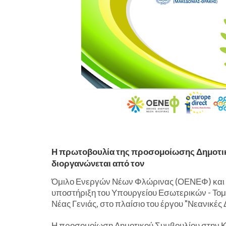
Η πρωτοβουλία της προσομοίωσης Δημοτικ
διοργανώνεται από τον
Όμιλο Ενεργών Νέων Φλώρινας (ΟΕΝΕΦ) και το 
υποστήριξη του Υπουργείου Εσωτερικών - Τομέ
Νέας Γενιάς, στο πλαίσιο του έργου "Νεανικές 
Η προσομοίωση Δημοτικού Συμβουλίου στην Κ