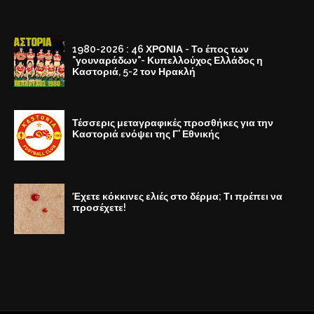
1980-2026 : 46 ΧΡΟΝΙΑ - Το έπος των
"γουναράδων"- Κυπελλούχος Ελλάδος η
Καστοριά, 5-2 τον Ηρακλή
Τέσσερις μεταγραφικές προσθήκες για την
Καστοριά ενόψει της Γ' Εθνικής
Έχετε κόκκινες ελιές στο δέρμα; Τι πρέπει να
προσέχετε!