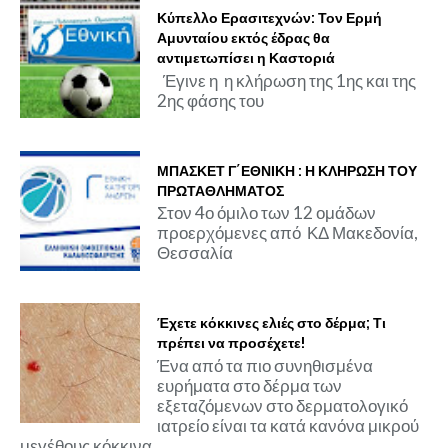
Κύπελλο Ερασιτεχνών: Τον Ερμή
Αμυνταίου εκτός έδρας θα
αντιμετωπίσει η Καστοριά
Έγινε η η κλήρωση της 1ης και της
2ης φάσης του
ΜΠΑΣΚΕΤ Γ΄ΕΘΝΙΚΗ : Η ΚΛΗΡΩΣΗ ΤΟΥ
ΠΡΩΤΑΘΛΗΜΑΤΟΣ
Στον 4ο όμιλο των 12 ομάδων
προερχόμενες από ΚΔ Μακεδονία,
Θεσσαλία
Έχετε κόκκινες ελιές στο δέρμα; Τι
πρέπει να προσέχετε!
Ένα από τα πιο συνηθισμένα
ευρήματα στο δέρμα των
εξεταζόμενων στο δερματολογικό
ιατρείο είναι τα κατά κανόνα μικρού
μεγέθους κόκκινα ...