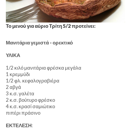
Το μενού για αύριο Τρίτη 5/2 προτείνει:
Μανιτάρια γεμιστά - ορεκτικό
ΥΛΙΚΑ
1/2 κιλό μανιτάρια φρέσκα μεγάλα
1 κρεμμύδι
1/2 φλ. κεφαλογραβιέρα
2 αβγά
3 κ.σ. γαλέτα
2 κ.σ. βούτυρο φρέσκο
4 κ.σ. κρασί σαμιώτικο
πιπέρι πράσινο
ΕΚΤΕΛΕΣΗ
: