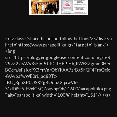
<div class="sharethis-inline-follow-buttons"></div> <a
href="https://www.parapolitika.gr/" target="_blank">
<img
src="https://blogger.googleusercontent.com/img/b/R
29vZ2xl/AVvXsEj6P0JPCjfHFPIHh_hWF3Zgmm3Her
BCcmJuFsKxPX3YrVgrQbYkAA7zrBg5hQF4TrsQcio
eVAvoafwWE0rL_aq88Tz-
fBO_3poXR0OSX2gBOdbZ2qxwVIi-
S1dDiSc6_E9xlC5QZoyvppQh/s1600/parapolitika.png
" alt="parapolitika" width="100%" height="151" /></a>