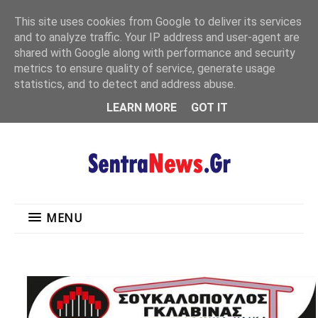
"
This site uses cookies from Google to deliver its services
MENU
and to analyze traffic. Your IP address and user-agent are
shared with Google along with performance and security
metrics to ensure quality of service, generate usage
statistics, and to detect and address abuse.
LEARN MORE
GOT IT
MENU