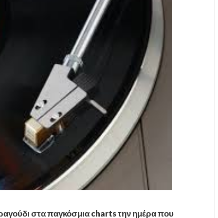
τραγούδι στα παγκόσμια charts την ημέρα που