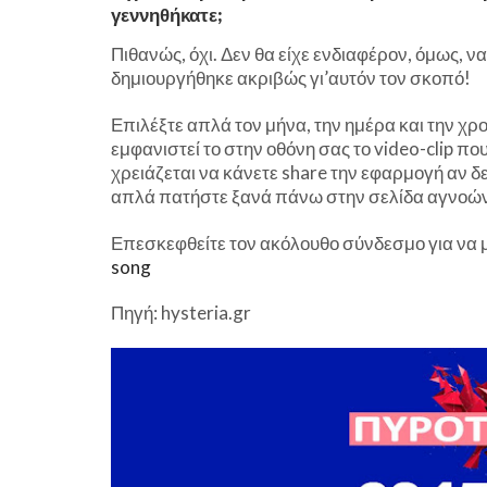
γεννηθήκατε;
Πιθανώς, όχι. Δεν θα είχε ενδιαφέρον, όμως, να
δημιουργήθηκε ακριβώς γι’αυτόν τον σκοπό!
Επιλέξτε απλά τον μήνα, την ημέρα και την χρ
εμφανιστεί το στην οθόνη σας το video-clip π
χρειάζεται να κάνετε share την εφαρμογή αν δε
απλά πατήστε ξανά πάνω στην σελίδα αγνοώντ
Επεσκεφθείτε τον ακόλουθο σύνδεσμο για να μ
song
Πηγή: hysteria.gr