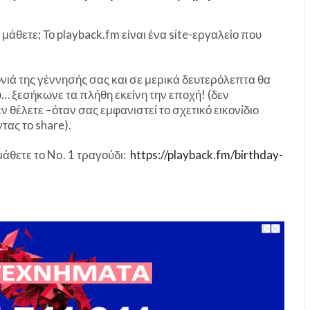
 μάθετε; Το playback.fm είναι ένα site-εργαλείο που
ονιά της γέννησής σας και σε μερικά δευτερόλεπτα θα
ου… ξεσήκωνε τα πλήθη εκείνη την εποχή! (δεν
ν θέλετε –όταν σας εμφανιστεί το σχετικό εικονίδιο
ας το share).
άθετε το No. 1 τραγούδι:
https://playback.fm/birthday-