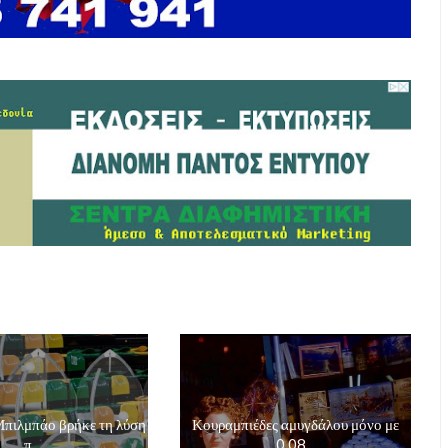
Μπιλμπάο βρήκε τη λύση
Κουραμπιέδες αμυγδάλου μόνο με
π...
0,08...