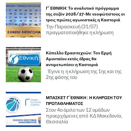
Γ' ΕΘΝΙΚΗ: Το αναλυτικό πρόγραμμα
της σεζόν 2026/27-Με νεοφώτιστους οι
τρεις πρώτες αγωνιστικές η Καστοριά
Την Παρασκευή (31/07)
πραγματοποιήθηκε η κλήρωση
Κύπελλο Ερασιτεχνών: Τον Ερμή
Αμυνταίου εκτός έδρας θα
αντιμετωπίσει η Καστοριά
Έγινε η η κλήρωση της 1ης και της
2ης φάσης του
ΜΠΑΣΚΕΤ Γ΄ΕΘΝΙΚΗ : Η ΚΛΗΡΩΣΗ ΤΟΥ
ΠΡΩΤΑΘΛΗΜΑΤΟΣ
Στον 4ο όμιλο των 12 ομάδων
προερχόμενες από ΚΔ Μακεδονία,
Θεσσαλία