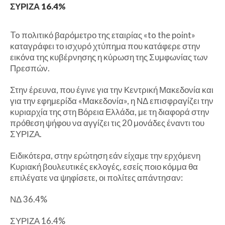
ΣΥΡΙΖΑ 16.4%
To πολιτικό βαρόμετρο της εταιρίας «to the point»
καταγράφει το ισχυρό χτύπημα που κατάφερε στην
εικόνα της κυβέρνησης η κύρωση της Συμφωνίας των
Πρεσπών.
Στην έρευνα, που έγινε για την Κεντρική Μακεδονία και
για την εφημερίδα «Μακεδονία», η ΝΔ επισφραγίζει την
κυριαρχία της στη Βόρεια Ελλάδα, με τη διαφορά στην
πρόθεση ψήφου να αγγίζει τις 20 μονάδες έναντι του
ΣΥΡΙΖΑ.
Ειδικότερα, στην ερώτηση εάν είχαμε την ερχόμενη
Κυριακή βουλευτικές εκλογές, εσείς ποιο κόμμα θα
επιλέγατε να ψηφίσετε, οι πολίτες απάντησαν:
ΝΔ 36.4%
ΣΥΡΙΖΑ 16.4%