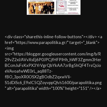
<div class="sharethis-inline-follow-buttons"></div> <a
href="https://www.parapolitika.gr/" target="_blank">
<img
src="https://blogger.googleusercontent.com/img/b/R
29vZ2xl/AVvXsEj6P0JPCjfHFPIHh_hWF3Zgmm3Her
BCcmJuFsKxPX3YrVgrQbYkAA7zrBg5hQF4TrsQcio
eVAvoafwWE0rL_aq88Tz-
fBO_3poXR0OSX2gBOdbZ2qxwVIi-
S1dDiSc6_E9xlC5QZoyvppQh/s1600/parapolitika.png
" alt="parapolitika" width="100%" height="151" /></a>