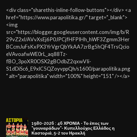
<div class="sharethis-inline-follow-buttons"></div> <a
href="https://www.parapolitika.gr/" target="_blank">
<img
src="https://blogger.googleusercontent.com/img/b/R
29vZ2xl/AVvXsEj6P0JPCjfHFPIHh_hWF3Zgmm3Her
BCcmJuFsKxPX3YrVgrQbYkAA7zrBg5hQF4TrsQcio
eVAvoafwWE0rL_aq88Tz-
fBO_3poXR0OSX2gBOdbZ2qxwVIi-
S1dDiSc6_E9xlC5QZoyvppQh/s1600/parapolitika.png
" alt="parapolitika" width="100%" height="151" /></a>
1980-2026 : 46 ΧΡΟΝΙΑ - Το έπος των
"γουναράδων"- Κυπελλούχος Ελλάδος η
Καστοριά, 5-2 τον Ηρακλή