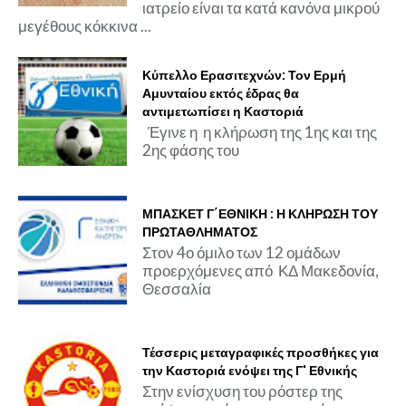
ιατρείο είναι τα κατά κανόνα μικρού
μεγέθους κόκκινα ...
Κύπελλο Ερασιτεχνών: Τον Ερμή
Αμυνταίου εκτός έδρας θα
αντιμετωπίσει η Καστοριά
Έγινε η η κλήρωση της 1ης και της
2ης φάσης του
ΜΠΑΣΚΕΤ Γ΄ΕΘΝΙΚΗ : Η ΚΛΗΡΩΣΗ ΤΟΥ
ΠΡΩΤΑΘΛΗΜΑΤΟΣ
Στον 4ο όμιλο των 12 ομάδων
προερχόμενες από ΚΔ Μακεδονία,
Θεσσαλία
Τέσσερις μεταγραφικές προσθήκες για
την Καστοριά ενόψει της Γ' Εθνικής
Στην ενίσχυση του ρόστερ της