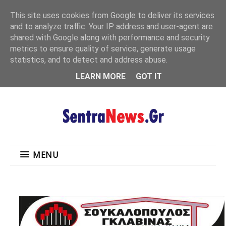
"
This site uses cookies from Google to deliver its services
MENU
and to analyze traffic. Your IP address and user-agent are
shared with Google along with performance and security
metrics to ensure quality of service, generate usage
statistics, and to detect and address abuse.
LEARN MORE
GOT IT
MENU