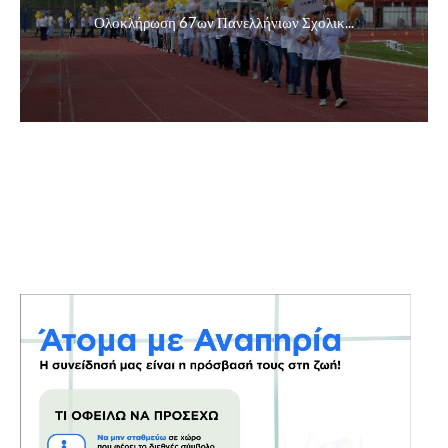
Ολοκλήρωση 67ων Πανελλήνιων Σχολικ...