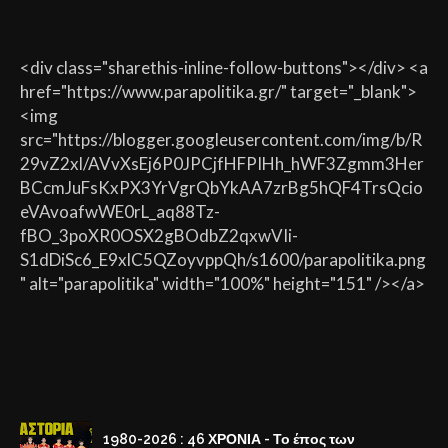
<div class="sharethis-inline-follow-buttons"></div> <a
href="https://www.parapolitika.gr/" target="_blank">
<img
src="https://blogger.googleusercontent.com/img/b/R
29vZ2xl/AVvXsEj6P0JPCjfHFPIHh_hWF3Zgmm3Her
BCcmJuFsKxPX3YrVgrQbYkAA7zrBg5hQF4TrsQcio
eVAvoafwWE0rL_aq88Tz-
fBO_3poXR0OSX2gBOdbZ2qxwVIi-
S1dDiSc6_E9xlC5QZoyvppQh/s1600/parapolitika.png
" alt="parapolitika" width="100%" height="151" /></a>
1980-2026 : 46 ΧΡΟΝΙΑ - Το έπος των