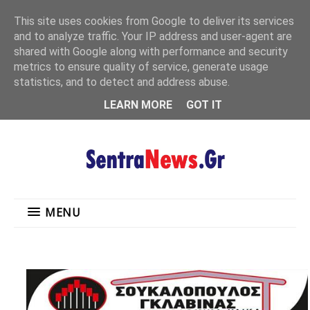
"
This site uses cookies from Google to deliver its services
MENU
and to analyze traffic. Your IP address and user-agent are
shared with Google along with performance and security
metrics to ensure quality of service, generate usage
statistics, and to detect and address abuse.
LEARN MORE
GOT IT
MENU