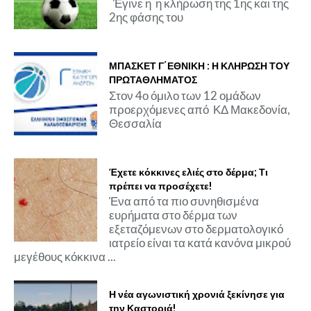
Έγινε η η κλήρωση της 1ης και της
2ης φάσης του
ΜΠΑΣΚΕΤ Γ΄ΕΘΝΙΚΗ : Η ΚΛΗΡΩΣΗ ΤΟΥ
ΠΡΩΤΑΘΛΗΜΑΤΟΣ
Στον 4ο όμιλο των 12 ομάδων
προερχόμενες από ΚΔ Μακεδονία,
Θεσσαλία
Έχετε κόκκινες ελιές στο δέρμα; Τι
πρέπει να προσέχετε!
Ένα από τα πιο συνηθισμένα
ευρήματα στο δέρμα των
εξεταζόμενων στο δερματολογικό
ιατρείο είναι τα κατά κανόνα μικρού
μεγέθους κόκκινα ...
Η νέα αγωνιστική χρονιά ξεκίνησε για
την Καστοριά!