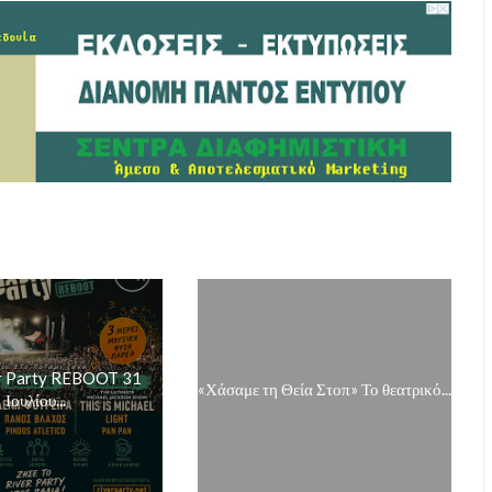
r Party REBOOT 31
«Χάσαμε τη Θεία Στοπ» Το θεατρικό...
Ιουλίου...