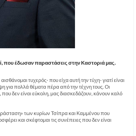
οί, που έδωσαν παραστάσεις στην Καστοριά μας.
ισθάνομαι τυχερός- που είχα αυτή την τύχη- γιατί είναι
ψη για πολλά θέματα πέρα από την τέχνη τους. Οι
 που δεν είναι εύκολη, μας διασκεδάζουν, κάνουν καλό
παράσταση» των κυρίων Τσίπρα και Καμμένου που
σφέρει και σκέφτομαι τις συνέπειες που δεν είναι