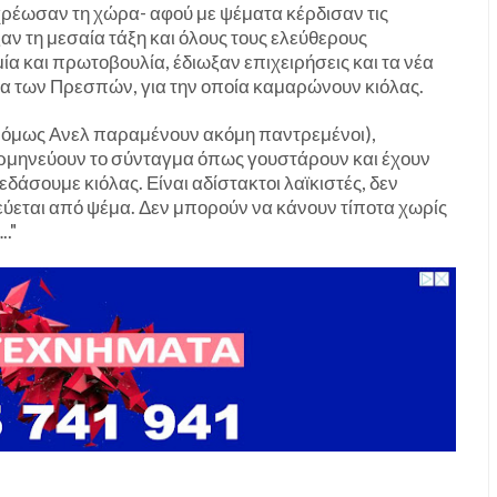
αχρέωσαν τη χώρα- αφού με ψέματα κέρδισαν τις
αν τη μεσαία τάξη και όλους τους ελεύθερους
ία και πρωτοβουλία, έδιωξαν επιχειρήσεις και τα νέα
ία των Πρεσπών, για την οποία καμαρώνουν κιόλας.
οι όμως Ανελ παραμένουν ακόμη παντρεμένοι),
 ερμηνεύουν το σύνταγμα όπως γουστάρουν και έχουν
δάσουμε κιόλας. Είναι αδίστακτοι λαϊκιστές, δεν
εύεται από ψέμα. Δεν μπορούν να κάνουν τίποτα χωρίς
."