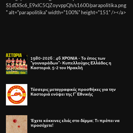
S1dDiSc6_E9xlC5QZoyvppQh/s1600/parapolitika.png
" alt="parapolitika" width="100%" height="151" /></a>
1980-2026 : 46 ΧΡΟΝΙΑ - Το έπος των
"γουναράδων"- Κυπελλούχος Ελλάδος η
Καστοριά, 5-2 τον Ηρακλή
Τέσσερις μεταγραφικές προσθήκες για την
Καστοριά ενόψει της Γ' Εθνικής
Έχετε κόκκινες ελιές στο δέρμα; Τι πρέπει να
προσέχετε!