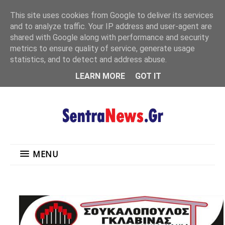
"
This site uses cookies from Google to deliver its services
MENU
and to analyze traffic. Your IP address and user-agent are
shared with Google along with performance and security
metrics to ensure quality of service, generate usage
statistics, and to detect and address abuse.
LEARN MORE
GOT IT
MENU