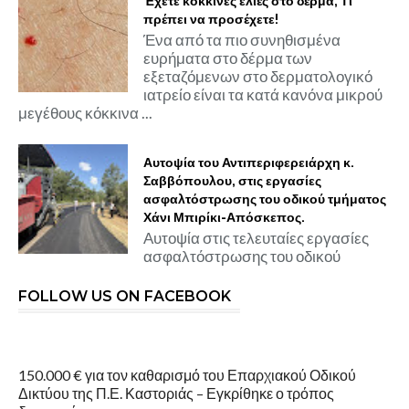
Έχετε κόκκινες ελιές στο δέρμα; Τι
πρέπει να προσέχετε!
Ένα από τα πιο συνηθισμένα
ευρήματα στο δέρμα των
εξεταζόμενων στο δερματολογικό
ιατρείο είναι τα κατά κανόνα μικρού
μεγέθους κόκκινα ...
Αυτοψία του Αντιπεριφερειάρχη κ.
Σαββόπουλου, στις εργασίες
ασφαλτόστρωσης του οδικού τμήματος
Χάνι Μπιρίκι-Απόσκεπος.
Αυτοψία στις τελευταίες εργασίες
ασφαλτόστρωσης του οδικού
FOLLOW US ON FACEBOOK
150.000 € για τον καθαρισμό του Επαρχιακού Οδικού
Δικτύου της Π.Ε. Καστοριάς – Εγκρίθηκε ο τρόπος