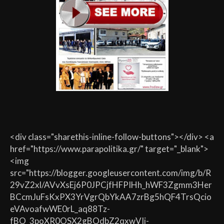
<div class="sharethis-inline-follow-buttons"></div> <a
href="https://www.parapolitika.gr/" target="_blank">
<img
src="https://blogger.googleusercontent.com/img/b/R
29vZ2xl/AVvXsEj6P0JPCjfHFPIHh_hWF3Zgmm3Her
BCcmJuFsKxPX3YrVgrQbYkAA7zrBg5hQF4TrsQcio
eVAvoafwWE0rL_aq88Tz-
fBO_3poXR0OSX2gBOdbZ2qxwVIi-