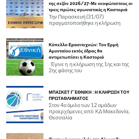
της σεζόν 2026/27-Με νεοφώτιστους οι
τρεις πρώτες αγωνιστικές η Καστοριά
Την Παρασκευή (31/07)
πραγματοποιήθηκε η κλήρωση
Κύπελλο Ερασιτεχνών: Τον Ερμή
Αμυνταίου εκτός έδρας θα
αντιμετωπίσει η Καστοριά
Έγινε η η κλήρωση της 1ης και της
2ης φάσης του
ΜΠΑΣΚΕΤ Γ΄ΕΘΝΙΚΗ : Η ΚΛΗΡΩΣΗ ΤΟΥ
ΠΡΩΤΑΘΛΗΜΑΤΟΣ
Στον 4ο όμιλο των 12 ομάδων
προερχόμενες από ΚΔ Μακεδονία,
Θεσσαλία