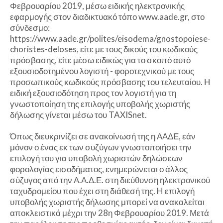
Φεβρουαρίου 2019, μέσω ειδικής ηλεκτρονικής
εφαρμογής στον διαδικτυακό τόπο www.aade.gr, στο
σύνδεσμο:
https://www.aade.gr/polites/eisodema/gnostopoiese-
choristes-deloses, είτε με τους δικούς του κωδικούς
πρόσβασης, είτε μέσω ειδικώς για το σκοπό αυτό
εξουσιοδοτημένου λογιστή - φοροτεχνικού με τους
προσωπικούς κωδικούς πρόσβασης του τελευταίου. Η
ειδική εξουσιοδότηση προς τον λογιστή για τη
γνωστοποίηση της επιλογής υποβολής χωριστής
δήλωσης γίνεται μέσω του TAXISnet.
Όπως διευκρινίζει σε ανακοίνωσή της η ΑΑΔΕ, εάν
μόνον ο ένας εκ των συζύγων γνωστοποιήσει την
επιλογή του για υποβολή χωριστών δηλώσεων
φορολογίας εισοδήματος, ενημερώνεται ο άλλος
σύζυγος από την Α.Α.Δ.Ε. στη διεύθυνση ηλεκτρονικού
ταχυδρομείου που έχει στη διάθεσή της. H επιλογή
υποβολής χωριστής δήλωσης μπορεί να ανακαλείται
αποκλειστικά μέχρι την 28η Φεβρουαρίου 2019. Μετά