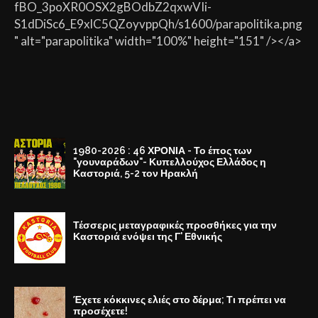
fBO_3poXR0OSX2gBOdbZ2qxwVIi-
S1dDiSc6_E9xlC5QZoyvppQh/s1600/parapolitika.png
" alt="parapolitika" width="100%" height="151" /></a>
1980-2026 : 46 ΧΡΟΝΙΑ - Το έπος των
"γουναράδων"- Κυπελλούχος Ελλάδος η
Καστοριά, 5-2 τον Ηρακλή
Τέσσερις μεταγραφικές προσθήκες για την
Καστοριά ενόψει της Γ' Εθνικής
Έχετε κόκκινες ελιές στο δέρμα; Τι πρέπει να
προσέχετε!