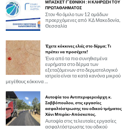
ΜΠΑΣΚΕΤ Γ΄ΕΘΝΙΚΗ : Η ΚΛΗΡΩΣΗ ΤΟΥ
ΠΡΩΤΑΘΛΗΜΑΤΟΣ
Στον 4ο όμιλο των 12 ομάδων
προερχόμενες από ΚΔ Μακεδονία,
Θεσσαλία
Έχετε κόκκινες ελιές στο δέρμα; Τι
πρέπει να προσέχετε!
Ένα από τα πιο συνηθισμένα
ευρήματα στο δέρμα των
εξεταζόμενων στο δερματολογικό
ιατρείο είναι τα κατά κανόνα μικρού
μεγέθους κόκκινα ...
Αυτοψία του Αντιπεριφερειάρχη κ.
Σαββόπουλου, στις εργασίες
ασφαλτόστρωσης του οδικού τμήματος
Χάνι Μπιρίκι-Απόσκεπος.
Αυτοψία στις τελευταίες εργασίες
ασφαλτόστρωσης του οδικού