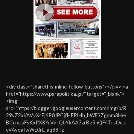
<div class="sharethis-inline-follow-buttons"></div> <a
href="https://www.parapolitika.gr/" target="_blank">
<img
src="https://blogger.googleusercontent.com/img/b/R
29vZ2xl/AVvXsEj6P0JPCjfHFPIHh_hWF3Zgmm3Her
BCcmJuFsKxPX3YrVgrQbYkAA7zrBg5hQF4TrsQcio
eVAvoafwWE0rL_aq88Tz-