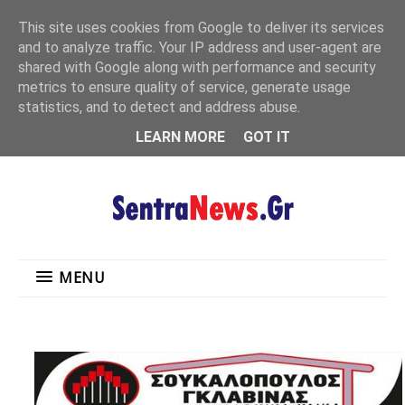
"
This site uses cookies from Google to deliver its services
MENU
and to analyze traffic. Your IP address and user-agent are
shared with Google along with performance and security
metrics to ensure quality of service, generate usage
statistics, and to detect and address abuse.
LEARN MORE
GOT IT
MENU