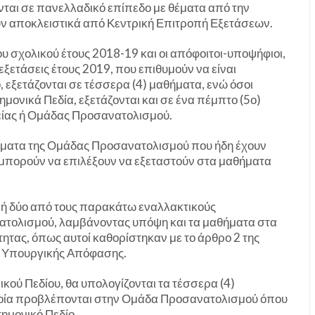
νται σε πανελλαδικό επίπεδο με θέματα από την
υν αποκλειστικά από Κεντρική Επιτροπή Εξετάσεων.
ου σχολικού έτους 2018-19 και οι απόφοιτοι-υποψήφιοι,
εξετάσεις έτους 2019, που επιθυμούν να είναι
, εξετάζονται σε τέσσερα (4) μαθήματα, ενώ όσοι
ημονικά Πεδία, εξετάζονται και σε ένα πέμπτο (5ο)
ιδείας ή Ομάδας Προσανατολισμού.
θήματα της Ομάδας Προσανατολισμού που ήδη έχουν
 μπορούν να επιλέξουν να εξεταστούν στα μαθήματα
ν ή δύο από τους παρακάτω εναλλακτικούς
ολισμού, λαμβάνοντας υπόψη και τα μαθήματα στα
τας, όπως αυτοί καθορίστηκαν με το άρθρο 2 της
 Υπουργικής Απόφασης.
κού Πεδίου, θα υπολογίζονται τα τέσσερα (4)
οποία προβλέπονται στην Ομάδα Προσανατολισμού όπου
ημονικό Πεδίο.