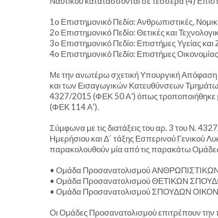
Ναυτικού κατατάσσονται σε τέσσερα (4) Επιστη
1o Επιστημονικό Πεδίο: Ανθρωπιστικές, Νομικ
2o Επιστημονικό Πεδίο: Θετικές και Τεχνολογι
3o Επιστημονικό Πεδίο: Επιστήμες Υγείας και
4o Επιστημονικό Πεδίο: Επιστήμες Οικονομία
Με την ανωτέρω σχετική Υπουργική Απόφαση 
και των Εισαγωγικών Κατευθύνσεων Τμημάτων 
4327/2015 (ΦΕΚ 50 Α’) όπως τροποποιήθηκε με
(ΦΕΚ 114 Α’).
Σύμφωνα με τις διατάξεις του αρ. 3 του Ν. 432
Ημερήσιου και Δ΄ τάξης Εσπερινού Γενικού Λυκ
παρακολουθούν μία από τις παρακάτω Ομάδ
• Ομάδα Προσανατολισμού ΑΝΘΡΩΠΙΣΤΙΚ
• Ομάδα Προσανατολισμού ΘΕΤΙΚΩΝ ΣΠΟΥ
• Ομάδα Προσανατολισμού ΣΠΟΥΔΩΝ ΟΙΚ
Οι Ομάδες Προσανατολισμού επιτρέπουν την