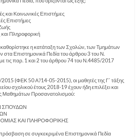
μονικά Πεδία, που ορίζονται ως εξής:
ές και Κοινωνικές Επιστήμες
κές Επιστήμες
 Ζωής
ς και Πληροφορική
καθορίστηκε η κατάταξη των Σχολών, των Τμημάτων
στα Επιστημονικά Πεδία του άρθρου 3 του Ν.
 τις παρ. 1 και 2 του άρθρου 74 του Ν.4485/2017
7/2015 (ΦΕΚ 50 Α’/14-05-2015), οι μαθητές της Γ΄ τάξης
είου σχολικού έτους 2018-19 έχουν ήδη επιλέξει και
ες Μαθημάτων Προσανατολισμού:
ΩΝ ΣΠΟΥΔΩΝ
ΔΩΝ
ΟΝΟΜΙΑΣ ΚΑΙ ΠΛΗΡΟΦΟΡΙΚΗΣ
 πρόσβαση σε συγκεκριμένα Επιστημονικά Πεδία