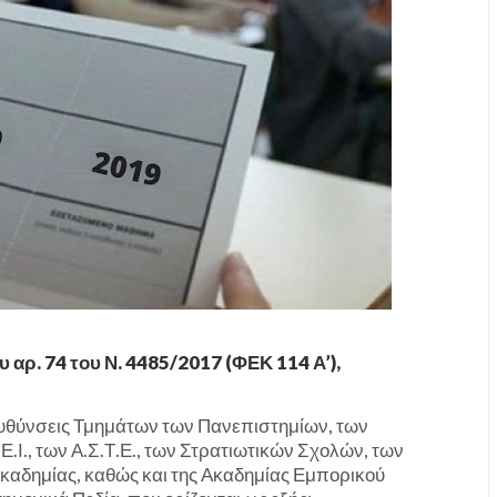
ου αρ. 74 του Ν. 4485/2017 (ΦΕΚ 114 Α’),
τευθύνσεις Τμημάτων των Πανεπιστημίων, των
Ι., των Α.Σ.Τ.Ε., των Στρατιωτικών Σχολών, των
καδημίας, καθώς και της Ακαδημίας Εμπορικού