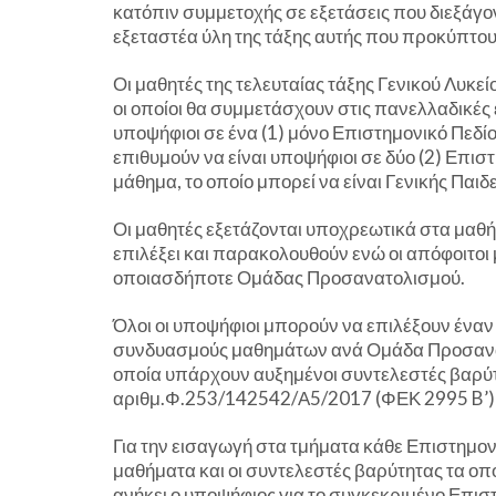
κατόπιν συμμετοχής σε εξετάσεις που διεξάγο
εξεταστέα ύλη της τάξης αυτής που προκύπτο
Οι μαθητές της τελευταίας τάξης Γενικού Λυκεί
οι οποίοι θα συμμετάσχουν στις πανελλαδικές 
υποψήφιοι σε ένα (1) μόνο Επιστημονικό Πεδίο
επιθυμούν να είναι υποψήφιοι σε δύο (2) Επιστ
μάθημα, το οποίο μπορεί να είναι Γενικής Πα
Οι μαθητές εξετάζονται υποχρεωτικά στα μα
επιλέξει και παρακολουθούν ενώ οι απόφοιτοι
οποιασδήποτε Ομάδας Προσανατολισμού.
Όλοι οι υποψήφιοι μπορούν να επιλέξουν ένα
συνδυασμούς μαθημάτων ανά Ομάδα Προσανατ
οποία υπάρχουν αυξημένοι συντελεστές βαρύτη
αριθμ.Φ.253/142542/Α5/2017 (ΦΕΚ 2995 B’)
Για την εισαγωγή στα τμήματα κάθε Επιστημονι
μαθήματα και οι συντελεστές βαρύτητας τα 
ανήκει ο υποψήφιος για το συγκεκριμένο Επιστ