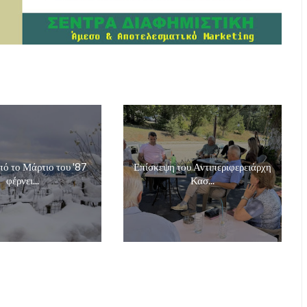
ό το Μάρτιο του '87
Επίσκεψη του Αντιπεριφερειάρχη
φέρνει...
Κασ...