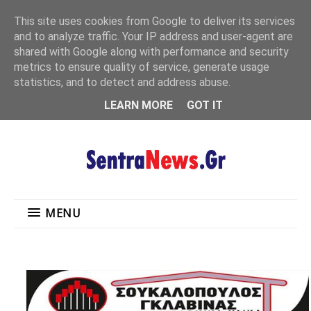
"
This site uses cookies from Google to deliver its services
MENU
and to analyze traffic. Your IP address and user-agent are
shared with Google along with performance and security
metrics to ensure quality of service, generate usage
statistics, and to detect and address abuse.
LEARN MORE
GOT IT
MENU