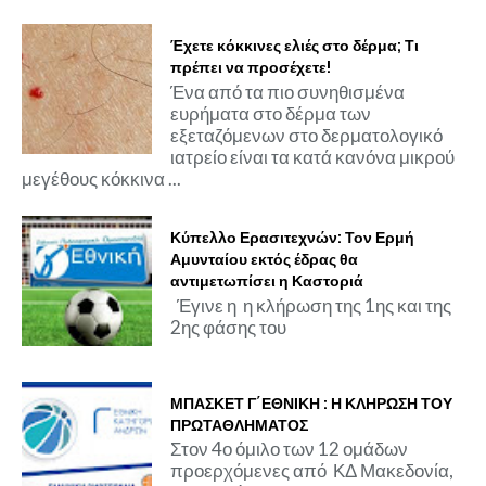
Έχετε κόκκινες ελιές στο δέρμα; Τι
πρέπει να προσέχετε!
Ένα από τα πιο συνηθισμένα
ευρήματα στο δέρμα των
εξεταζόμενων στο δερματολογικό
ιατρείο είναι τα κατά κανόνα μικρού
μεγέθους κόκκινα ...
Κύπελλο Ερασιτεχνών: Τον Ερμή
Αμυνταίου εκτός έδρας θα
αντιμετωπίσει η Καστοριά
Έγινε η η κλήρωση της 1ης και της
2ης φάσης του
ΜΠΑΣΚΕΤ Γ΄ΕΘΝΙΚΗ : Η ΚΛΗΡΩΣΗ ΤΟΥ
ΠΡΩΤΑΘΛΗΜΑΤΟΣ
Στον 4ο όμιλο των 12 ομάδων
προερχόμενες από ΚΔ Μακεδονία,