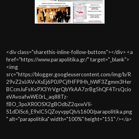
<div class="sharethis-inline-follow-buttons"></div> <a
href="https://www.parapolitika.gr/" target="_blank">
<img
src="https://blogger.googleusercontent.com/img/b/R
29vZ2xl/AVvXsEj6P0JPCjfHFPIHh_hWF3Zgmm3Her
BCcmJuFsKxPX3YrVgrQbYkAA7zrBg5hQF4TrsQcio
eVAvoafwWE0rL_aq88Tz-
fBO_3poXR0OSX2gBOdbZ2qxwVIi-
S1dDiSc6_E9xlC5QZoyvppQh/s1600/parapolitika.png
" alt="parapolitika" width="100%" height="151" /></a>