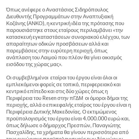
Όπως ανέφερε ο Αναστάσιος Σιδηρόπουλος
Διευθυντής Προγραμμάτων στην Αναπτυξιακή
Κοζάνης (ΑΝΚΟ), η κεντρική ιδέα της πρότασης που
παρουσιάστηκε στους εταίρους περιλαμβάνει «την
κατασκευή εγκαταστάσεων συνοριακού ελέγχου, των
απαραίτητων οδικών προσβάσεων αλλά και
παρεμβάσεις στην ευρύτερη περιοχή, όπως
ανάπλαση του Λαιμού που πλέον θα γίνει οικισμός
εισόδου της χώρας μας».
Οι συμβεβλημένοι εταίροι του έργου είναι όλοι οι
εμπλεκόμενοι φορείς σε τοπικό, περιφερειακό και
κεντρικό επίπεδο και στις δύο χώρες όπως η
Περιφέρεια του Resen στην πΓΔΜ οι όμοροι δήμοι της
περιοχής, αλλά ο επικεφαλής εταίρος του έργου είναι η
Περιφέρεια Δυτικής Μακεδονίας. Ο εκτιμώμενος
προϋπολογισμός του έργου είναι 4.000.000 ευρώ και,
όπως δήλωσε ο δήμαρχος Πρεσπών, Παναγιώτης
Πασχαλίδης, τα χρήματα θα γίνουν περισσότερα από
τους εγχώριους προϋπολογισμούς των δύο χώρων