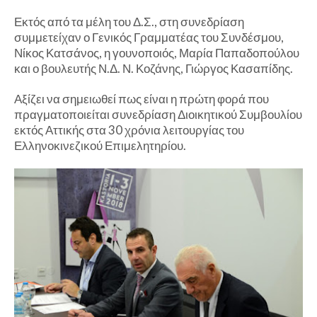
Εκτός από τα μέλη του Δ.Σ., στη συνεδρίαση
συμμετείχαν ο Γενικός Γραμματέας του Συνδέσμου,
Νίκος Κατσάνος, η γουνοποιός, Μαρία Παπαδοπούλου
και ο βουλευτής Ν.Δ. Ν. Κοζάνης, Γιώργος Κασαπίδης.
Αξίζει να σημειωθεί πως είναι η πρώτη φορά που
πραγματοποιείται συνεδρίαση Διοικητικού Συμβουλίου
εκτός Αττικής στα 30 χρόνια λειτουργίας του
Ελληνοκινεζικού Επιμελητηρίου.