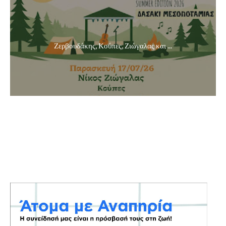
Ζερβουδάκης, Κούπες, Ζιώγαλας και ...