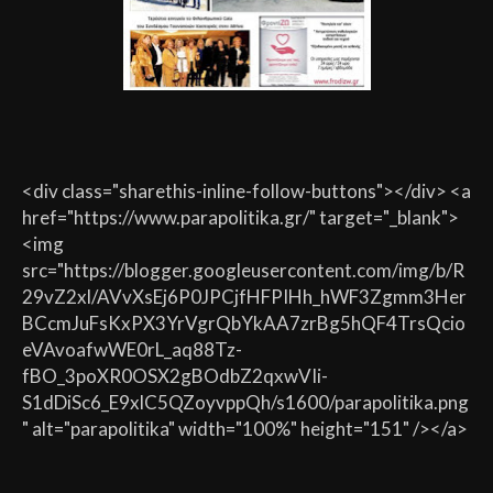
<div class="sharethis-inline-follow-buttons"></div> <a
href="https://www.parapolitika.gr/" target="_blank">
<img
src="https://blogger.googleusercontent.com/img/b/R
29vZ2xl/AVvXsEj6P0JPCjfHFPIHh_hWF3Zgmm3Her
BCcmJuFsKxPX3YrVgrQbYkAA7zrBg5hQF4TrsQcio
eVAvoafwWE0rL_aq88Tz-
fBO_3poXR0OSX2gBOdbZ2qxwVIi-
S1dDiSc6_E9xlC5QZoyvppQh/s1600/parapolitika.png
" alt="parapolitika" width="100%" height="151" /></a>