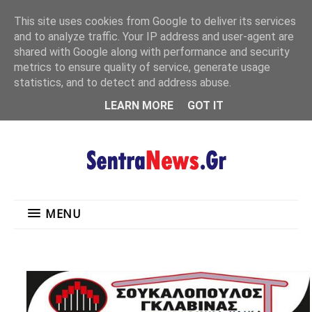
"
This site uses cookies from Google to deliver its services
MENU
and to analyze traffic. Your IP address and user-agent are
shared with Google along with performance and security
metrics to ensure quality of service, generate usage
statistics, and to detect and address abuse.
LEARN MORE
GOT IT
MENU