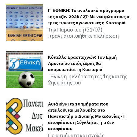
Γ' ΕΘΝΙΚΗ: Το αναλυτικό πρόγραμμα
της σεζόν 2026/27-Με νεοφώτιστους οι
τρεις πρώτες αγωνιστικές η Καστοριά
Την Παρασκευή (31/07)
πραγματοποιήθηκε η κλήρωση
Κύπελλο Ερασιτεχνών: Τον Ερμή
Αμυνταίου εκτός έδρας θα
αντιμετωπίσει η Καστοριά
Έγινε η η κλήρωση της 1ης και της
2ης φάσης του
Αυτά είναι τα 10 τμήματα που
απειλούνται με λουκέτο στο
Πανεπιστήμιο Δυτικής Μακεδονίας -Τι
αποφάσισε η Σύγκλητος ή τι δεν
αποφάσισε
Ποια τμήματα και σχολές