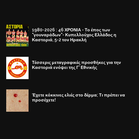
1980-2026 : 46 ΧΡΟΝΙΑ - Το έπος των
"γουναράδων"- Κυπελλούχος Ελλάδος η
Καστοριά, 5-2 τον Ηρακλή
Τέσσερις μεταγραφικές προσθήκες για την
Καστοριά ενόψει της Γ' Εθνικής
Έχετε κόκκινες ελιές στο δέρμα; Τι πρέπει να
προσέχετε!