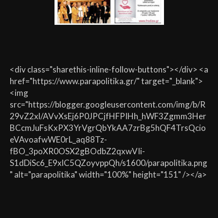
<div class="sharethis-inline-follow-buttons"></div> <a
href="https://www.parapolitika.gr/" target="_blank">
<img
src="https://blogger.googleusercontent.com/img/b/R
29vZ2xl/AVvXsEj6P0JPCjfHFPIHh_hWF3Zgmm3Her
BCcmJuFsKxPX3YrVgrQbYkAA7zrBg5hQF4TrsQcio
eVAvoafwWE0rL_aq88Tz-
fBO_3poXR0OSX2gBOdbZ2qxwVIi-
S1dDiSc6_E9xlC5QZoyvppQh/s1600/parapolitika.png
" alt="parapolitika" width="100%" height="151" /></a>