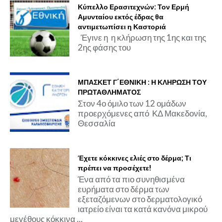
Κύπελλο Ερασιτεχνών: Τον Ερμή
Αμυνταίου εκτός έδρας θα
αντιμετωπίσει η Καστοριά
Έγινε η η κλήρωση της 1ης και της
2ης φάσης του
ΜΠΑΣΚΕΤ Γ΄ΕΘΝΙΚΗ : Η ΚΛΗΡΩΣΗ ΤΟΥ
ΠΡΩΤΑΘΛΗΜΑΤΟΣ
Στον 4ο όμιλο των 12 ομάδων
προερχόμενες από ΚΔ Μακεδονία,
Θεσσαλία
Έχετε κόκκινες ελιές στο δέρμα; Τι
πρέπει να προσέχετε!
Ένα από τα πιο συνηθισμένα
ευρήματα στο δέρμα των
εξεταζόμενων στο δερματολογικό
ιατρείο είναι τα κατά κανόνα μικρού
μεγέθους κόκκινα ...