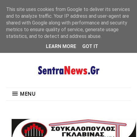
"
This site uses cookies from Google to deliver its services
MENU
and to analyze traffic. Your IP address and user-agent are
shared with Google along with performance and security
metrics to ensure quality of service, generate usage
statistics, and to detect and address abuse.
LEARN MORE
GOT IT
MENU