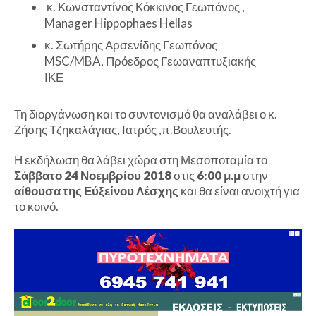
κ. Κωνσταντίνος Κόκκινος Γεωπόνος ,
Manager Hippophaes Hellas
κ. Σωτήρης Αρσενίδης Γεωπόνος
MSC/MBA, Πρόεδρος Γεωαναπτυξιακής
ΙΚΕ
Τη διοργάνωση και το συντονισμό θα αναλάβει ο κ.
Ζήσης Τζηκαλάγιας, Ιατρός ,π.Βουλευτής.
Η εκδήλωση θα λάβει χώρα στη Μεσοποταμία το
Σάββατο 24 Νοεμβρίου 2018
στις
6:00 μ.μ
στην
αίθουσα της Εύξείνου Λέσχης
και θα είναι ανοιχτή για
το κοινό.