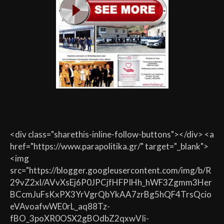
<div class="sharethis-inline-follow-buttons"></div> <a
href="https://www.parapolitika.gr/" target="_blank">
<img
src="https://blogger.googleusercontent.com/img/b/R
29vZ2xl/AVvXsEj6P0JPCjfHFPIHh_hWF3Zgmm3Her
BCcmJuFsKxPX3YrVgrQbYkAA7zrBg5hQF4TrsQcio
eVAvoafwWE0rL_aq88Tz-
fBO_3poXR0OSX2gBOdbZ2qxwVIi-