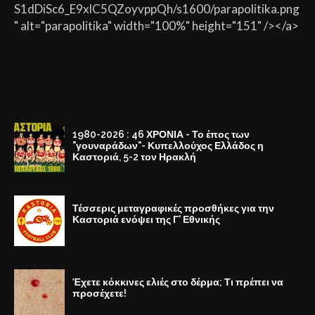
S1dDiSc6_E9xlC5QZoyvppQh/s1600/parapolitika.png
" alt="parapolitika" width="100%" height="151" /></a>
1980-2026 : 46 ΧΡΟΝΙΑ - Το έπος των
"γουναράδων"- Κυπελλούχος Ελλάδος η
Καστοριά, 5-2 τον Ηρακλή
Τέσσερις μεταγραφικές προσθήκες για την
Καστοριά ενόψει της Γ' Εθνικής
Έχετε κόκκινες ελιές στο δέρμα; Τι πρέπει να
προσέχετε!