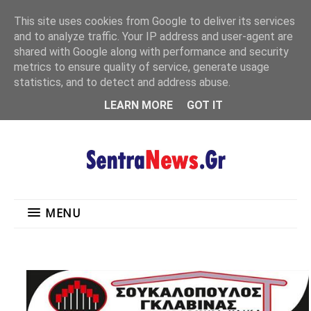
"
This site uses cookies from Google to deliver its services
MENU
and to analyze traffic. Your IP address and user-agent are
shared with Google along with performance and security
metrics to ensure quality of service, generate usage
statistics, and to detect and address abuse.
LEARN MORE
GOT IT
MENU