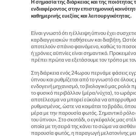
Η σημασία της διάρκειας και της ποιότητας
ενδιαφέροντος στην επιστημονική κοινότητα,
καθημερινής ευεξίας και λειτουργικότητας.
Είναι γνωστό ότι η έλλειψη ύπνου έχει συσχε
καρδιαγγειακών παθήσεων και διαβήτη. Ωστόσο,
αποτελούν σπάνιο φαινόμενο, καθώς το ποσο
ή χρόνιες αϋπνίες είναι σημαντικό. Προκειμέ
πρέπει πρώτα να εξετάσουμε τον τρόπο με τον 
Στη διάρκεια ενός 24ωρου περνάμε φάσεις εγρ
ύπνου και ρυθμίζεται από το γνωστό σε όλους 
ενδογενή μηχανισμό, το βιολογικό μας ρολόι 
το φυσικό περιβάλλον (μέρα/νύχτα), το ωράριο 
αποτέλεσμα να μπορεί εύκολα να απορρυθμιστε
ρυθμισμένος, ώστε να κοιμάται το βράδυ, όπου 
μέρα με την παρουσία φωτός. Σημαντικό ρόλο σ
του ύπνου». Στο σκοτάδι, ο εγκέφαλός μας στέ
οποία με τη σειρά της κάνει το σώμα να αισθάν
παρουσία φωτός, η παραγωγή μελατονίνης μει