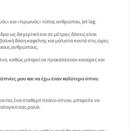
νός» και «πρωινός» τύπος ανθρώπου, jet lag.
α ως διεγερτικό και σε μέτριες δόσεις είναι
βολική δόση καφεΐνης και μάλιστα κοντά στις ώρες
οιους ανθρώπους.
ύπνο, καθώς μπορεί να προκαλέσουν καούρες και
αϋπνίες μου και να έχω έναν καλύτερο ύπνο;
οντας ένα σταθερό πλάνο ύπνου, μπορείτε να
ιολογικό σας ρολόι.
ε το τεχνητό φως, καθώς αυτό θα σταματήσει την