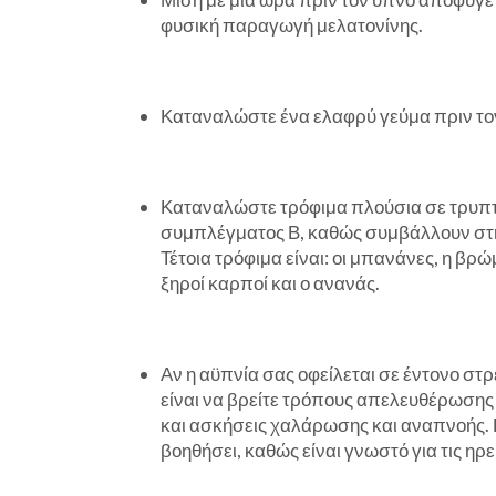
φυσική παραγωγή μελατονίνης.
Καταναλώστε ένα ελαφρύ γεύμα πριν το
Καταναλώστε τρόφιμα πλούσια σε τρυπτοφ
συμπλέγματος Β, καθώς συμβάλλουν στη
Τέτοια τρόφιμα είναι: οι μπανάνες, η βρώμ
ξηροί καρποί και ο ανανάς.
Αν η αϋπνία σας οφείλεται σε έντονο στρ
είναι να βρείτε τρόπους απελευθέρωσης
και ασκήσεις χαλάρωσης και αναπνοής. 
βοηθήσει, καθώς είναι γνωστό για τις ηρεμ