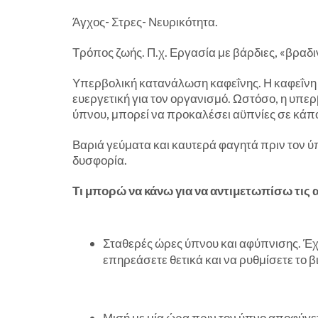
Άγχος- Στρες- Νευρικότητα.
Τρόπος ζωής. Π.χ. Εργασία με βάρδιες, «βραδι
Υπερβολική κατανάλωση καφεΐνης. Η καφεΐνη δρ
ευεργετική για τον οργανισμό. Ωστόσο, η υπερ
ύπνου, μπορεί να προκαλέσει αϋπνίες σε κάπ
Βαριά γεύματα και καυτερά φαγητά πριν τον 
δυσφορία.
Τι μπορώ να κάνω για να αντιμετωπίσω τις 
Σταθερές ώρες ύπνου και αφύπνισης. Έχ
επηρεάσετε θετικά και να ρυθμίσετε το β
Μισή με μία ώρα πριν τον ύπνο αποφύγετ