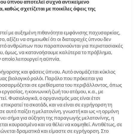
 του ύπνου αποτελεί συχνά αντικείμενο
 καθώς σχετίζεται με ποικίλες όψεις της
τιστεί με αυξημένη πιθανότητα εμφάνισης παχυσαρκίας,
 αξίζει να σημειωθεί ότι οι διαταραχές ύπνου δεν
στό ανθρώπων που παραπονιούνται για περιστασιακές
νου, όμως, να κατανοήσουμε καλύτερα το πρόβλημα,
οποίο λειτουργεί η αϋπνία.
ήγορσης και φάσεις ύπνου. Αυτό ονομάζεται κύκλος
μας βιολογικό ρολόι. Παρόλο που πρόκειται για
προσαρμόζεται σε ερεθίσματα του περιβάλλοντος, όπως
εργασίας, η κοινωνική ζωή του ατόμου, κ.α., με
ί. Φυσιολογικά, ο οργανισμός μας είναι έτσι
επικρατεί το σκοτάδι, και να είναι σε εγρήγορση τη
ε αυτό παίζει η μελατονίνη, γνωστή και ως «η ορμόνη
λνει σήμα για αύξηση της παραγωγής μελατονίνης, η
εται κουρασμένο και να θέλει να κοιμηθεί. Αντιθέτως, σε
ώνεται δραματικά και είμαστε σε εγρήγορση. Στο