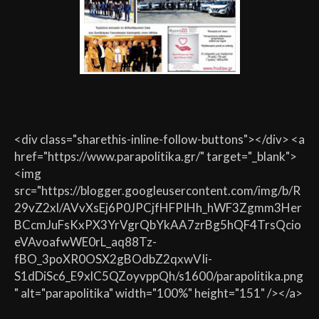
<div class="sharethis-inline-follow-buttons"></div> <a
href="https://www.parapolitika.gr/" target="_blank">
<img
src="https://blogger.googleusercontent.com/img/b/R
29vZ2xl/AVvXsEj6P0JPCjfHFPIHh_hWF3Zgmm3Her
BCcmJuFsKxPX3YrVgrQbYkAA7zrBg5hQF4TrsQcio
eVAvoafwWE0rL_aq88Tz-
fBO_3poXR0OSX2gBOdbZ2qxwVIi-
S1dDiSc6_E9xlC5QZoyvppQh/s1600/parapolitika.png
" alt="parapolitika" width="100%" height="151" /></a>