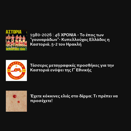
1980-2026 : 46 ΧΡΟΝΙΑ - Το έπος των
"γουναράδων"- Κυπελλούχος Ελλάδος η
Καστοριά, 5-2 τον Ηρακλή
Τέσσερις μεταγραφικές προσθήκες για την
Καστοριά ενόψει της Γ' Εθνικής
Έχετε κόκκινες ελιές στο δέρμα; Τι πρέπει να
προσέχετε!