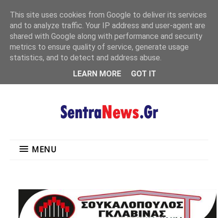
"
This site uses cookies from Google to deliver its services
MENU
and to analyze traffic. Your IP address and user-agent are
shared with Google along with performance and security
metrics to ensure quality of service, generate usage
statistics, and to detect and address abuse.
LEARN MORE
GOT IT
MENU