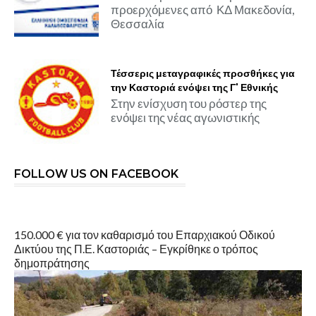
προερχόμενες από ΚΔ Μακεδονία,
Θεσσαλία
Τέσσερις μεταγραφικές προσθήκες για
την Καστοριά ενόψει της Γ' Εθνικής
Στην ενίσχυση του ρόστερ της
ενόψει της νέας αγωνιστικής
FOLLOW US ON FACEBOOK
150.000 € για τον καθαρισμό του Επαρχιακού Οδικού
Δικτύου της Π.Ε. Καστοριάς – Εγκρίθηκε ο τρόπος
δημοπράτησης