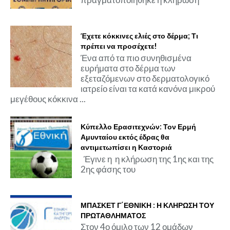
Έχετε κόκκινες ελιές στο δέρμα; Τι
πρέπει να προσέχετε!
Ένα από τα πιο συνηθισμένα
ευρήματα στο δέρμα των
εξεταζόμενων στο δερματολογικό
ιατρείο είναι τα κατά κανόνα μικρού
μεγέθους κόκκινα ...
Κύπελλο Ερασιτεχνών: Τον Ερμή
Αμυνταίου εκτός έδρας θα
αντιμετωπίσει η Καστοριά
Έγινε η η κλήρωση της 1ης και της
2ης φάσης του
ΜΠΑΣΚΕΤ Γ΄ΕΘΝΙΚΗ : Η ΚΛΗΡΩΣΗ ΤΟΥ
ΠΡΩΤΑΘΛΗΜΑΤΟΣ
Στον 4ο όμιλο των 12 ομάδων