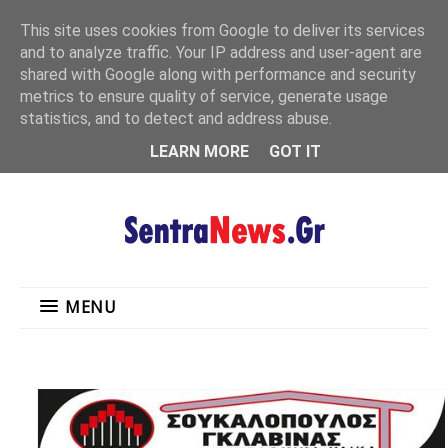
"
This site uses cookies from Google to deliver its services
MENU
and to analyze traffic. Your IP address and user-agent are
shared with Google along with performance and security
metrics to ensure quality of service, generate usage
statistics, and to detect and address abuse.
LEARN MORE
GOT IT
MENU