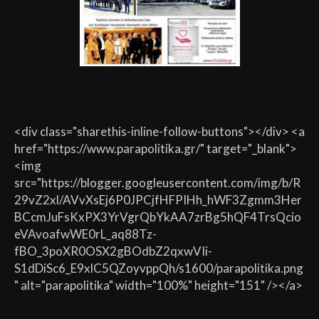
<div class="sharethis-inline-follow-buttons"></div> <a
href="https://www.parapolitika.gr/" target="_blank">
<img
src="https://blogger.googleusercontent.com/img/b/R
29vZ2xl/AVvXsEj6P0JPCjfHFPIHh_hWF3Zgmm3Her
BCcmJuFsKxPX3YrVgrQbYkAA7zrBg5hQF4TrsQcio
eVAvoafwWE0rL_aq88Tz-
fBO_3poXR0OSX2gBOdbZ2qxwVIi-
S1dDiSc6_E9xlC5QZoyvppQh/s1600/parapolitika.png
" alt="parapolitika" width="100%" height="151" /></a>