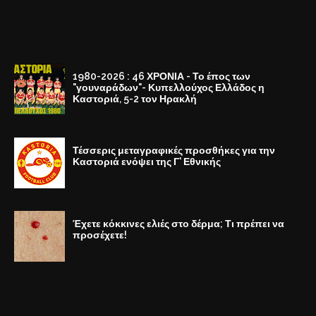
1980-2026 : 46 ΧΡΟΝΙΑ - Το έπος των
"γουναράδων"- Κυπελλούχος Ελλάδος η
Καστοριά, 5-2 τον Ηρακλή
Τέσσερις μεταγραφικές προσθήκες για την
Καστοριά ενόψει της Γ' Εθνικής
Έχετε κόκκινες ελιές στο δέρμα; Τι πρέπει να
προσέχετε!