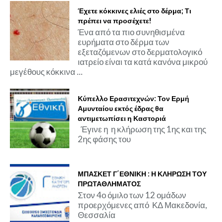
Έχετε κόκκινες ελιές στο δέρμα; Τι
πρέπει να προσέχετε!
Ένα από τα πιο συνηθισμένα
ευρήματα στο δέρμα των
εξεταζόμενων στο δερματολογικό
ιατρείο είναι τα κατά κανόνα μικρού
μεγέθους κόκκινα ...
Κύπελλο Ερασιτεχνών: Τον Ερμή
Αμυνταίου εκτός έδρας θα
αντιμετωπίσει η Καστοριά
Έγινε η η κλήρωση της 1ης και της
2ης φάσης του
ΜΠΑΣΚΕΤ Γ΄ΕΘΝΙΚΗ : Η ΚΛΗΡΩΣΗ ΤΟΥ
ΠΡΩΤΑΘΛΗΜΑΤΟΣ
Στον 4ο όμιλο των 12 ομάδων
προερχόμενες από ΚΔ Μακεδονία,
Θεσσαλία