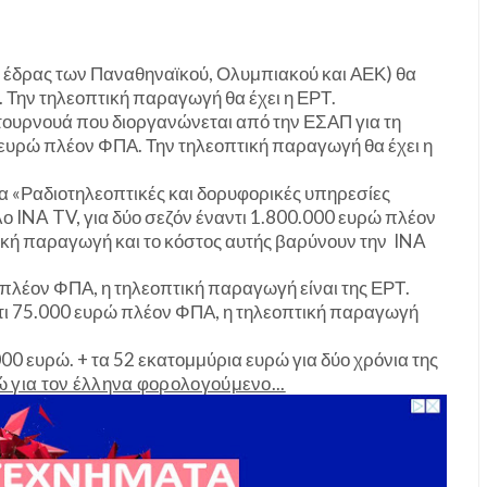
ός έδρας των Παναθηναϊκού, Ολυμπιακού και ΑΕΚ) θα
. Την τηλεοπτική παραγωγή θα έχει η ΕΡΤ.
 τουρνουά που διοργανώνεται από την ΕΣΑΠ για τη
 ευρώ πλέον ΦΠΑ. Την τηλεοπτική παραγωγή θα έχει η
α «Ραδιοτηλεοπτικές και δορυφορικές υπηρεσίες
λο INA TV, για δύο σεζόν έναντι 1.800.000 ευρώ πλέον
τική παραγωγή και το κόστος αυτής βαρύνουν την INA
 πλέον ΦΠΑ, η τηλεοπτική παραγωγή είναι της ΕΡΤ.
ντι 75.000 ευρώ πλέον ΦΠΑ, η τηλεοπτική παραγωγή
00 ευρώ. + τα 52 εκατομμύρια ευρώ για δύο χρόνια της
 για τον έλληνα φορολογούμενο...