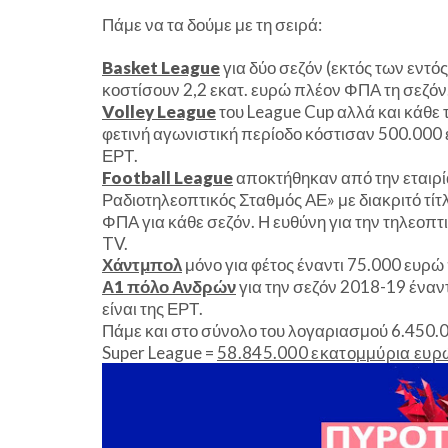
Πάμε να τα δούμε με τη σειρά:
Basket League
για δύο σεζόν (εκτός των εντ
κοστίσουν 2,2 εκατ. ευρώ πλέον ΦΠΑ τη σεζόν
Volley League
του League Cup αλλά και κάθε
φετινή αγωνιστική περίοδο κόστισαν 500.000
ΕΡΤ.
Football League
αποκτήθηκαν από την εταιρί
Ραδιοτηλεοπτικός Σταθμός ΑΕ» με διακριτό τίτ
ΦΠΑ για κάθε σεζόν. Η ευθύνη για την τηλεοπ
TV.
Χάντμπολ
μόνο για φέτος έναντι 75.000 ευρώ
Α1 πόλο Ανδρών
για την σεζόν 2018-19 ένα
είναι της ΕΡΤ.
Πάμε και στο σύνολο του λογαριασμού 6.450.0
Super League =
58.845.000 εκατομμύρια ευρώ