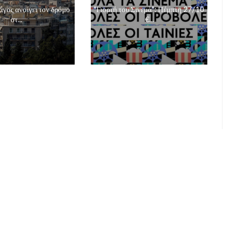
γος ανοίγει τον δρόμο
"Γιορτή του Σινεμά": Πέμπτη 27/10
στ...
€...