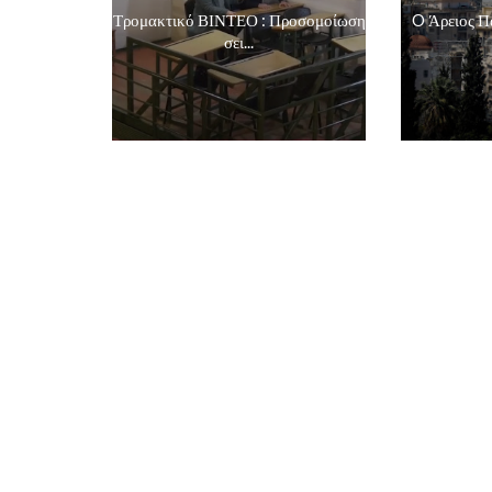
Τρομακτικό ΒΙΝΤΕΟ : Προσομοίωση
O Άρειος Πά
σει...