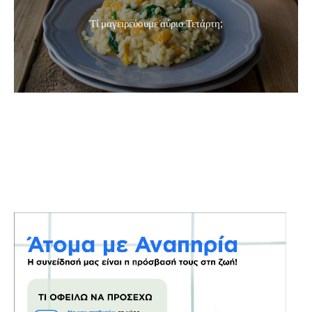
Τί μαγειρεύουμε αύριο Τετάρτη;