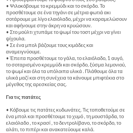
•
Ψιλοκόβουμε το κρεμμύδι και το σκόρδο. Το
προσθέτουμε σε ένα τηγάνι σε μέτρια φωτιά ακι
σοτάρουμε με λίγο ελαιόλαδο, μέχρι να καραμελώσουν
και αφήνουμε στην άκρη να κρυώσουν.
•
Στο μούλτι χτυπάμε το ψωμί του τοστ μέχρι να γίνει
ψίχουλα.
•
Σε ένα μπολ βάζουμε τους κιμάδες και
αναμειγνύουμε.
•
Έπειτα προσθέτουμε το γάλα, το ελαιόλαδο, 1 αυγό,
το σοταρισμένο κρεμμύδι και σκόρδο, ξύσμα λεμονιού,
το ψωμί και όλα τα υπόλοιπα υλικά . Πλάθουμε όλα τα
υλικά μαζί και στη συνέχεια τα κάνουμε μπιφτέκια στο
μέγεθος της αρεσκείας σας.
Για τις πατάτες
•
Κόβουμε τις πατάτες κυδωνάτες. Τις τοποθετούμε σε
ένα μπολ και προσθέτουμε το χυμό , τη μουστάρδα, το
ελαιόλαδο , το κρασί , το δεντρολίβανο, το σκόρδο, το
αλάτι, το πιπέρι και ανακατεύουμε καλά.