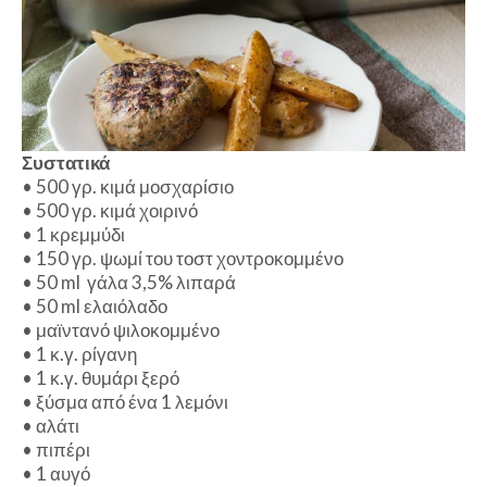
Συστατικά
•
500 γρ. κιμά μοσχαρίσιο
•
500 γρ. κιμά χοιρινό
•
1 κρεμμύδι
•
150 γρ. ψωμί του τοστ χοντροκομμένο
•
50 ml γάλα 3,5% λιπαρά
•
50 ml ελαιόλαδο
•
μαϊντανό ψιλοκομμένο
•
1 κ.γ. ρίγανη
•
1 κ.γ. θυμάρι ξερό
•
ξύσμα από ένα 1 λεμόνι
•
αλάτι
•
πιπέρι
•
1 αυγό