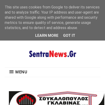
"
This site uses cookies from Google to deliver its services
MENU
and to analyze traffic. Your IP address and user-agent are
shared with Google along with performance and security
metrics to ensure quality of service, generate usage
statistics, and to detect and address abuse.
LEARN MORE
GOT IT
MENU