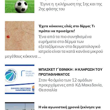
Έγινε η η κλήρωση της 1ης και της
2ης φάσης του
Έχετε κόκκινες ελιές στο δέρμα; Τι
πρέπει να προσέχετε!
Ένα από τα πιο συνηθισμένα
ευρήματα στο δέρμα των
εξεταζόμενων στο δερματολογικό
ιατρείο είναι τα κατά κανόνα μικρού
μεγέθους κόκκινα ...
ΜΠΑΣΚΕΤ Γ΄ΕΘΝΙΚΗ : Η ΚΛΗΡΩΣΗ ΤΟΥ
ΠΡΩΤΑΘΛΗΜΑΤΟΣ
Στον 4ο όμιλο των 12 ομάδων
προερχόμενες από ΚΔ Μακεδονία,
Θεσσαλία
Η νέα αγωνιστική χρονιά ξεκίνησε για