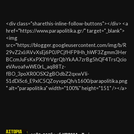
<div class="sharethis-inline-follow-buttons"></div> <a
href="https://www.parapolitika.gr/" target="_blank">
<img
src="https://blogger.googleusercontent.com/img/b/R
29vZ2xl/AVvXsEj6P0JPCjfHFPIHh_hWF3Zgmm3Her
BCcmJuFsKxPX3YrVgrQbYkAA7zrBg5hQF4TrsQcio
eVAvoafwWE0rL_aq88Tz-
fBO_3poXR0OSX2gBOdbZ2qxwVIi-
S1dDiSc6_E9xlC5QZoyvppQh/s1600/parapolitika.png
" alt="parapolitika" width="100%" height="151" /></a>