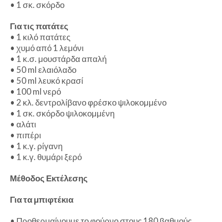
•
1 σκ. σκόρδο
Για τις πατάτες
•
1 κιλό πατάτες
•
χυμό από 1 λεμόνι
•
1 κ.σ. μουστάρδα απαλή
•
50 ml ελαιόλαδο
•
50 ml λευκό κρασί
•
100 ml νερό
•
2 κλ. δεντρολίβανο φρέσκο ψιλοκομμένο
•
1 σκ. σκόρδο ψιλοκομμένη
•
αλάτι
•
πιπέρι
•
1 κ.γ. ρίγανη
•
1 κ.γ. θυμάρι ξερό
Μέθοδος Εκτέλεσης
Για τα μπιφτέκια
•
Προθερμαίνουμε το φούρνο στους 180 βαθμούς.