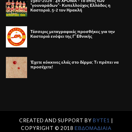
1980-2026 : 46 ΧΡΟΝΙΑ - Το έπος των
"γουναράδων"- Κυπελλούχος Ελλάδος η
Καστοριά, 5-2 τον Ηρακλή
Τέσσερις μεταγραφικές προσθήκες για την
Καστοριά ενόψει της Γ' Εθνικής
Έχετε κόκκινες ελιές στο δέρμα; Τι πρέπει να
προσέχετε!
CREATED AND SUPPORT BY
BYTE1
|
COPYRIGHT © 2018
ΕΒΔΟΜΑΔΙΑΙΑ