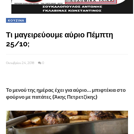
KOYZINA
Τι μαγειρεύουμε αύριο Πέμπτη
25/10;
Οκτωβρίου 24, 2018
0
Το μενού της ημέρας έχει για αύριο… μπιφτέκια στο
φούρνο με πατάτες (Άκης Πετρετζίκης)