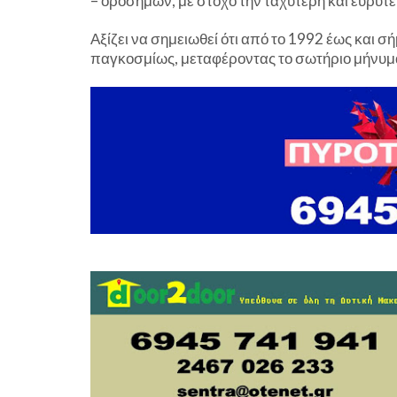
– ορόσημων, με στόχο την ταχύτερη και ευρύτ
Αξίζει να σημειωθεί ότι από το 1992 έως και 
παγκοσμίως, μεταφέροντας το σωτήριο μήνυμα