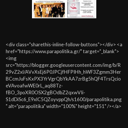
<div class="sharethis-inline-follow-buttons"></div> <a
href="https://www.parapolitika.gr/" target="_blank">
<img
src="https://blogger.googleusercontent.com/img/b/R
29vZ2xl/AVvXsEj6P0JPCjfHFPIHh_hWF3Zgmm3Her
BCcmJuFsKxPX3YrVgrQbYkAA7zrBg5hQF4TrsQcio
eVAvoafwWE0rL_aq88Tz-
fBO_3poXR0OSX2gBOdbZ2qxwVIi-
S1dDiSc6_E9xlC5QZoyvppQh/s1600/parapolitika.png
" alt="parapolitika" width="100%" height="151" /></a>