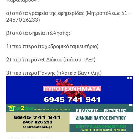
α) από τα γραφεία της εφημερίδας (Μητροπόλεως 51 -
24670 26233)
β) από τα σημεία πώλησης :
1) περίπτερο (ταχυδρομικό ταμιευτήριο)
2) περίπτερο Αθ. Διάκου (πιάτσα ΤΑΞΙ)
3) περίπτερο Γιάννης (πλατεία Βαν Φλητ)