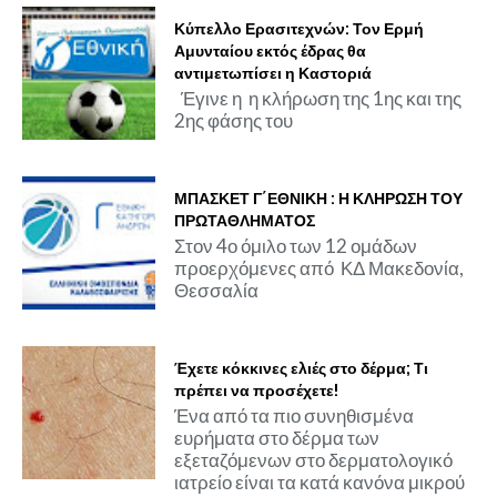
Κύπελλο Ερασιτεχνών: Τον Ερμή
Αμυνταίου εκτός έδρας θα
αντιμετωπίσει η Καστοριά
Έγινε η η κλήρωση της 1ης και της
2ης φάσης του
ΜΠΑΣΚΕΤ Γ΄ΕΘΝΙΚΗ : Η ΚΛΗΡΩΣΗ ΤΟΥ
ΠΡΩΤΑΘΛΗΜΑΤΟΣ
Στον 4ο όμιλο των 12 ομάδων
προερχόμενες από ΚΔ Μακεδονία,
Θεσσαλία
Έχετε κόκκινες ελιές στο δέρμα; Τι
πρέπει να προσέχετε!
Ένα από τα πιο συνηθισμένα
ευρήματα στο δέρμα των
εξεταζόμενων στο δερματολογικό
ιατρείο είναι τα κατά κανόνα μικρού