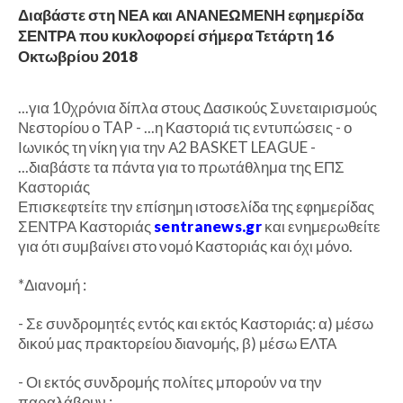
Διαβάστε στη ΝΕΑ και ΑΝΑΝΕΩΜΕΝΗ εφημερίδα
ΣΕΝΤΡΑ που κυκλοφορεί σήμερα Τετάρτη 16
Οκτωβρίου 2018
...για 10χρόνια δίπλα στους Δασικούς Συνεταιρισμούς
Νεστορίου ο TAP - ...η Καστοριά τις εντυπώσεις - ο
Ιωνικός τη νίκη για την Α2 BASKET LEAGUE -
...διαβάστε τα πάντα για το πρωτάθλημα της ΕΠΣ
Καστοριάς
Επισκεφτείτε την επίσημη ιστοσελίδα της εφημερίδας
ΣΕΝΤΡΑ Καστοριάς
sentranews.gr
και ενημερωθείτε
για ότι συμβαίνει στο νομό Καστοριάς και όχι μόνο.
*Διανομή :
- Σε συνδρομητές εντός και εκτός Καστοριάς: α) μέσω
δικού μας πρακτορείου διανομής, β) μέσω ΕΛΤΑ
- Οι εκτός συνδρομής πολίτες μπορούν να την
παραλάβουν :