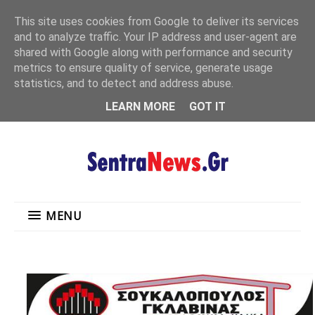
"
This site uses cookies from Google to deliver its services
MENU
and to analyze traffic. Your IP address and user-agent are
shared with Google along with performance and security
metrics to ensure quality of service, generate usage
statistics, and to detect and address abuse.
LEARN MORE
GOT IT
MENU