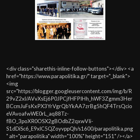
<div class="sharethis-inline-follow-buttons"></div> <a
href="https://www.parapolitika.gr/" target="_blank">
<img
src="https://blogger.googleusercontent.com/img/b/R
29vZ2xl/AVvXsEj6P0JPCjfHFPIHh_hWF3Zgmm3Her
BCcmJuFsKxPX3YrVgrQbYkAA7zrBg5hQF4TrsQcio
eVAvoafwWE0rL_aq88Tz-
fBO_3poXR0OSX2gBOdbZ2qxwVIi-
S1dDiSc6_E9xlC5QZoyvppQh/s1600/parapolitika.png
" alt="parapolitika" width="100%" height="151" /></a>