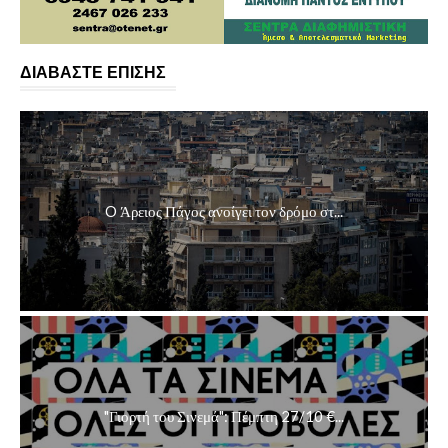
ΔΙΑΒΑΣΤΕ ΕΠΙΣΗΣ
O Άρειος Πάγος ανοίγει τον δρόμο στ...
"Γιορτή του Σινεμά": Πέμπτη 27/10 €...