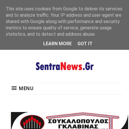
"
This site uses cookies from Google to deliver its services
MENU
and to analyze traffic. Your IP address and user-agent are
shared with Google along with performance and security
metrics to ensure quality of service, generate usage
statistics, and to detect and address abuse.
LEARN MORE
GOT IT
MENU