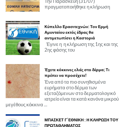
Την Παρασκευή (31/07)
πραγματοποιήθηκε η κλήρωση
Κύπελλο Ερασιτεχνών: Τον Ερμή
Αμυνταίου εκτός έδρας θα
αντιμετωπίσει η Καστοριά
Έγινε η η κλήρωση της 1ης και της
2ης φάσης του
Έχετε κόκκινες ελιές στο δέρμα; Τι
πρέπει να προσέχετε!
Ένα από τα πιο συνηθισμένα
ευρήματα στο δέρμα των
εξεταζόμενων στο δερματολογικό
ιατρείο είναι τα κατά κανόνα μικρού
μεγέθους κόκκινα ...
ΜΠΑΣΚΕΤ Γ΄ΕΘΝΙΚΗ : Η ΚΛΗΡΩΣΗ ΤΟΥ
ΠΡΩΤΑΘΛΗΜΑΤΟΣ