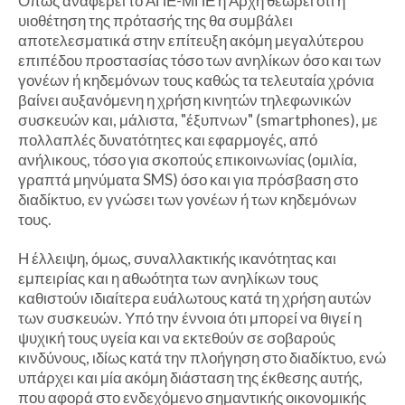
Οπως αναφέρει το ΑΠΕ-ΜΠΕ η Αρχή θεωρεί ότι η
υιοθέτηση της πρότασής της θα συμβάλει
αποτελεσματικά στην επίτευξη ακόμη μεγαλύτερου
επιπέδου προστασίας τόσο των ανηλίκων όσο και των
γονέων ή κηδεμόνων τους καθώς τα τελευταία χρόνια
βαίνει αυξανόμενη η χρήση κινητών τηλεφωνικών
συσκευών και, μάλιστα, "έξυπνων" (smartphones), με
πολλαπλές δυνατότητες και εφαρμογές, από
ανήλικους, τόσο για σκοπούς επικοινωνίας (ομιλία,
γραπτά μηνύματα SMS) όσο και για πρόσβαση στο
διαδίκτυο, εν γνώσει των γονέων ή των κηδεμόνων
τους.
Η έλλειψη, όμως, συναλλακτικής ικανότητας και
εμπειρίας και η αθωότητα των ανηλίκων τους
καθιστούν ιδιαίτερα ευάλωτους κατά τη χρήση αυτών
των συσκευών. Υπό την έννοια ότι μπορεί να θιγεί η
ψυχική τους υγεία και να εκτεθούν σε σοβαρούς
κινδύνους, ιδίως κατά την πλοήγηση στο διαδίκτυο, ενώ
υπάρχει και μία ακόμη διάσταση της έκθεσης αυτής,
που αφορά στο ενδεχόμενο σημαντικής οικονομικής