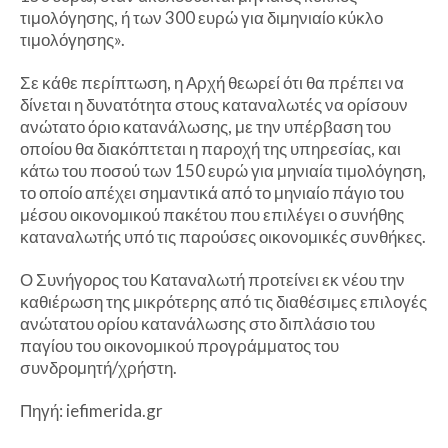
τιμολόγησης, ή των 300 ευρώ για διμηνιαίο κύκλο
τιμολόγησης».
Σε κάθε περίπτωση, η Αρχή θεωρεί ότι θα πρέπει να
δίνεται η δυνατότητα στους καταναλωτές να ορίσουν
ανώτατο όριο κατανάλωσης, με την υπέρβαση του
οποίου θα διακόπτεται η παροχή της υπηρεσίας, και
κάτω του ποσού των 150 ευρώ για μηνιαία τιμολόγηση,
το οποίο απέχει σημαντικά από το μηνιαίο πάγιο του
μέσου οικονομικού πακέτου που επιλέγει ο συνήθης
καταναλωτής υπό τις παρούσες οικονομικές συνθήκες.
Ο Συνήγορος του Καταναλωτή προτείνει εκ νέου την
καθιέρωση της μικρότερης από τις διαθέσιμες επιλογές
ανώτατου ορίου κατανάλωσης στο διπλάσιο του
παγίου του οικονομικού προγράμματος του
συνδρομητή/χρήστη.
Πηγή: iefimerida.gr