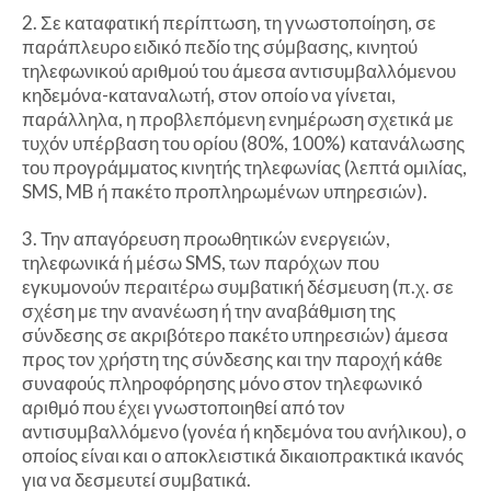
2. Σε καταφατική περίπτωση, τη γνωστοποίηση, σε
παράπλευρο ειδικό πεδίο της σύμβασης, κινητού
τηλεφωνικού αριθμού του άμεσα αντισυμβαλλόμενου
κηδεμόνα-καταναλωτή, στον οποίο να γίνεται,
παράλληλα, η προβλεπόμενη ενημέρωση σχετικά με
τυχόν υπέρβαση του ορίου (80%, 100%) κατανάλωσης
του προγράμματος κινητής τηλεφωνίας (λεπτά ομιλίας,
SMS, MB ή πακέτο προπληρωμένων υπηρεσιών).
3. Την απαγόρευση προωθητικών ενεργειών,
τηλεφωνικά ή μέσω SMS, των παρόχων που
εγκυμονούν περαιτέρω συμβατική δέσμευση (π.χ. σε
σχέση με την ανανέωση ή την αναβάθμιση της
σύνδεσης σε ακριβότερο πακέτο υπηρεσιών) άμεσα
προς τον χρήστη της σύνδεσης και την παροχή κάθε
συναφούς πληροφόρησης μόνο στον τηλεφωνικό
αριθμό που έχει γνωστοποιηθεί από τον
αντισυμβαλλόμενο (γονέα ή κηδεμόνα του ανήλικου), ο
οποίος είναι και ο αποκλειστικά δικαιοπρακτικά ικανός
για να δεσμευτεί συμβατικά.