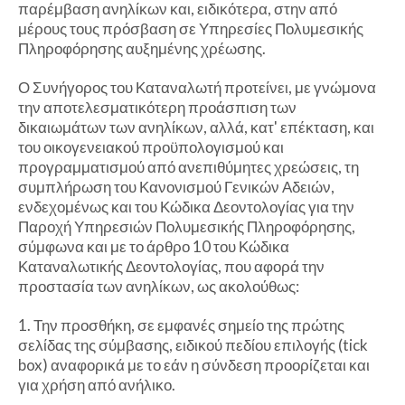
παρέμβαση ανηλίκων και, ειδικότερα, στην από
μέρους τους πρόσβαση σε Υπηρεσίες Πολυμεσικής
Πληροφόρησης αυξημένης χρέωσης.
Ο Συνήγορος του Καταναλωτή προτείνει, με γνώμονα
την αποτελεσματικότερη προάσπιση των
δικαιωμάτων των ανηλίκων, αλλά, κατ' επέκταση, και
του οικογενειακού προϋπολογισμού και
προγραμματισμού από ανεπιθύμητες χρεώσεις, τη
συμπλήρωση του Κανονισμού Γενικών Αδειών,
ενδεχομένως και του Κώδικα Δεοντολογίας για την
Παροχή Υπηρεσιών Πολυμεσικής Πληροφόρησης,
σύμφωνα και με το άρθρο 10 του Κώδικα
Καταναλωτικής Δεοντολογίας, που αφορά την
προστασία των ανηλίκων, ως ακολούθως:
1. Την προσθήκη, σε εμφανές σημείο της πρώτης
σελίδας της σύμβασης, ειδικού πεδίου επιλογής (tick
box) αναφορικά με το εάν η σύνδεση προορίζεται και
για χρήση από ανήλικο.