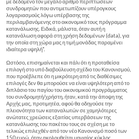
με δεδομένο τον μεγάλο αριθμό περιπτώσεων
συνδρομητών που αντιμετωπίζουν υπέρογκους
λογαριασμούς λόγω υπέρβασης της
περιλαμβανόμενης στο οικονομικό τους πρόγραμμα
κατανάλωσης. Ειδικά, μάλιστα, όταν αυτή η
κατανάλωση αφορά στη χρήση δεδομένων (data), για
την οποία στη χώρα μας η τιμή μονάδας παραμένει
ιδιαίτερα υψηλή".
Ωστόσο, επισημαίνεται και πάλι ότι η προταθείσα
επιλογή στο υπό διαβούλευση σχέδιο του Κανονισμού,
που προέβλεπε ότι η μικρότερη από τις διαθέσιμες
επιλογές δεν θα μπορούσε να είναι υψηλότερη από το
διπλάσιο του παγίου του οικονομικού προγράμματος
του συνδρομητή/χρήστη, ήταν, κατά την άποψη της
Αρχής μας, προτιμητέα, αφού θα οδηγούσε την
πλειονότητα των καταναλωτών σε χαμηλότερες
ανώτατες χρεώσεις εξαιτίας υπερβάσεων της
κατανάλωσης του πακέτου τους σε σχέση με το
τελικώς επιλεχθέν από τον νέο Κανονισμό ποσό των
150 ευρώ, όταν ακολουθείται μηνιαίος κύκλος