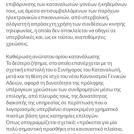
επιβάρυνσης των καταναλωτών-γονέων ή κηδεμόνων
τους, ως άμεσα αντισυμβαλλόμενων των παρόχων
ηλεκτρονικών επικοινωνιών, από υπερβολική,
αλόγιστη ή απρόσεχτη χρήση των συνδέσεων κινητής
τηλεφωνίας, η οποία δεν αποκλείεται να οδηγεί σε
υπερβολικές και, ως εκ τούτου, ανεπιθύμητες
χρεώσεις.
Καθιέρωση ανώτατου ορίου κατανάλωσης
Το δεύτερο ζήτημα, στο οποίο επανέρχεται με τη
σχετική επιστολή του ο Συνήγορος του Καταναλωτή,
μετά και τη θέση σε ισχύ του νέου Κανονισμού Γενικών
Αδειών, αφορά τη δυνατότητα της πρόληψης
υπέρογκων χρεώσεων των συνδρομητών μέσω της
επιλογής, από πλευράς τους, της δυνατότητας
διακοπής της υπηρεσίας σε περίπτωση που ο
λογαριασμός υπερβαίνει συγκεκριμένο χρηματικό
ποσό με βάση τρεις κατηγορίες επιλογών.
Όπως υπογραμμίζεται σχετικά: «πρόκειται για μία
πολύ σημαντική προσθήκη στο κανονιστικό πλαίσιο,