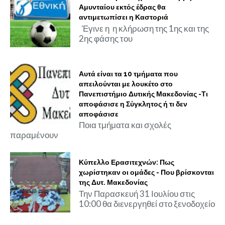
Αμυνταίου εκτός έδρας θα
αντιμετωπίσει η Καστοριά
Έγινε η η κλήρωση της 1ης και της
2ης φάσης του
Αυτά είναι τα 10 τμήματα που
απειλούνται με λουκέτο στο
Πανεπιστήμιο Δυτικής Μακεδονίας -Τι
αποφάσισε η Σύγκλητος ή τι δεν
αποφάσισε
Ποια τμήματα και σχολές
παραμένουν
Κύπελλο Ερασιτεχνών: Πως
χωρίστηκαν οι ομάδες - Που βρίσκονται
της Δυτ. Μακεδονίας
Την Παρασκευή 31 Ιουλίου στις
10:00 θα διενεργηθεί στο ξενοδοχείο