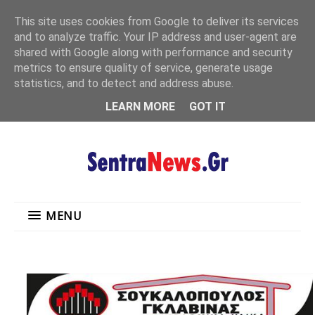
"
This site uses cookies from Google to deliver its services
MENU
and to analyze traffic. Your IP address and user-agent are
shared with Google along with performance and security
metrics to ensure quality of service, generate usage
statistics, and to detect and address abuse.
LEARN MORE
GOT IT
MENU