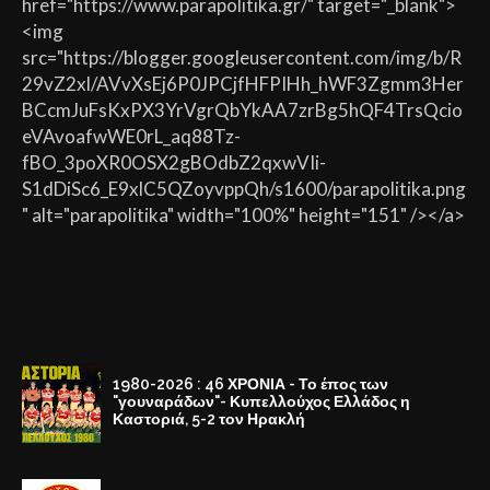
href="https://www.parapolitika.gr/" target="_blank">
<img
src="https://blogger.googleusercontent.com/img/b/R
29vZ2xl/AVvXsEj6P0JPCjfHFPIHh_hWF3Zgmm3Her
BCcmJuFsKxPX3YrVgrQbYkAA7zrBg5hQF4TrsQcio
eVAvoafwWE0rL_aq88Tz-
fBO_3poXR0OSX2gBOdbZ2qxwVIi-
S1dDiSc6_E9xlC5QZoyvppQh/s1600/parapolitika.png
" alt="parapolitika" width="100%" height="151" /></a>
1980-2026 : 46 ΧΡΟΝΙΑ - Το έπος των
"γουναράδων"- Κυπελλούχος Ελλάδος η
Καστοριά, 5-2 τον Ηρακλή