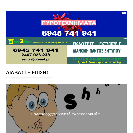
ΔΙΑΒΑΣΤΕ ΕΠΙΣΗΣ
Σσσσσσςςςς το κινητό παρακολουθεί τ...