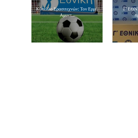
Κύπελλο Ερασιτεχνών: Τον Ερμή
Γ' ΕΘΝ
Αμυντ...
π