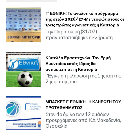
Γ' ΕΘΝΙΚΗ: Το αναλυτικό πρόγραμμα
της σεζόν 2026/27-Με νεοφώτιστους οι
τρεις πρώτες αγωνιστικές η Καστοριά
Την Παρασκευή (31/07)
πραγματοποιήθηκε η κλήρωση
Κύπελλο Ερασιτεχνών: Τον Ερμή
Αμυνταίου εκτός έδρας θα
αντιμετωπίσει η Καστοριά
Έγινε η η κλήρωση της 1ης και της
2ης φάσης του
ΜΠΑΣΚΕΤ Γ΄ΕΘΝΙΚΗ : Η ΚΛΗΡΩΣΗ ΤΟΥ
ΠΡΩΤΑΘΛΗΜΑΤΟΣ
Στον 4ο όμιλο των 12 ομάδων
προερχόμενες από ΚΔ Μακεδονία,
Θεσσαλία