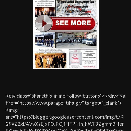
<div class="sharethis-inline-follow-buttons"></div> <a
href="https://www.parapolitika.gr/" target="_blank">
<img
src="https://blogger.googleusercontent.com/img/b/R
29vZ2xl/AVvXsEj6P0JPCjfHFPIHh_hWF3Zgmm3Her
BCcmJuFsKxPX3YrVgrQbYkAA7zrBg5hQF4TrsQcio