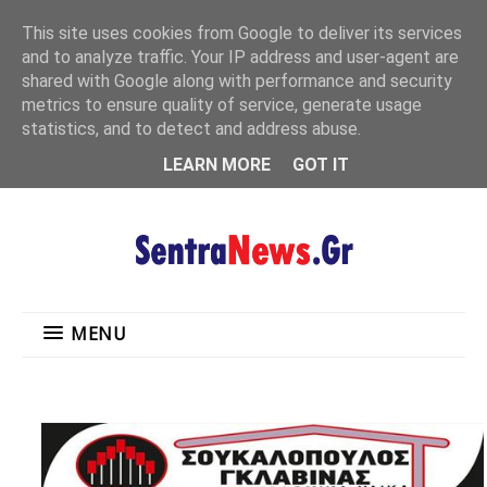
"
This site uses cookies from Google to deliver its services
MENU
and to analyze traffic. Your IP address and user-agent are
shared with Google along with performance and security
metrics to ensure quality of service, generate usage
statistics, and to detect and address abuse.
LEARN MORE
GOT IT
MENU