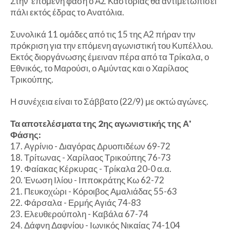
Στην επόμενη φάση ο ΑΣ Καστοριάς θα αντιμετωπίσει
πάλι εκτός έδρας το Ανατόλια.
Συνολικά 11 ομάδες από τις 15 της Α2 πήραν την
πρόκριση για την επόμενη αγωνιστική του Κυπέλλου.
Εκτός διοργάνωσης έμειναν πέρα από τα Τρίκαλα, ο
Εθνικός, το Μαρούσι, ο Αμύντας και ο Χαρίλαος
Τρικούπης.
Η συνέχεια είναι το Σάββατο (22/9) με οκτώ αγώνες.
Τα αποτελέσματα της 2ης αγωνιστικής της Α'
Φάσης:
17. Αγρίνιο - Διαγόρας Δρυοπιδέων 69-72
18. Τρίτωνας - Χαρίλαος Τρικούπης 76-73
19. Φαίακας Κέρκυρας - Τρίκαλα 20-0 α.α.
20. Ένωση Ιλίου - Ιπποκράτης Κω 62-72
21. Πευκοχώρι - Κόροιβος Αμαλιάδας 55-63
22. Φάρσαλα - Ερμής Αγιάς 74-83
23. Ελευθερούπολη - Καβάλα 67-74
24. Δάφνη Δαφνίου - Ιωνικός Νικαίας 74-104