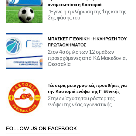
αντιμετωπίσει η Καστοριά
Έγινε η η κλήρωση της 1ης και της
2ης φάσης του
ΜΠΑΣΚΕΤ Γ΄ΕΘΝΙΚΗ : Η ΚΛΗΡΩΣΗ ΤΟΥ
ΠΡΩΤΑΘΛΗΜΑΤΟΣ
Στον 4ο όμιλο των 12 ομάδων
προερχόμενες από ΚΔ Μακεδονία,
Θεσσαλία
Τέσσερις μεταγραφικές προσθήκες για
την Καστοριά ενόψει της Γ' Εθνικής
Στην ενίσχυση του ρόστερ της
ενόψει της νέας αγωνιστικής
FOLLOW US ON FACEBOOK