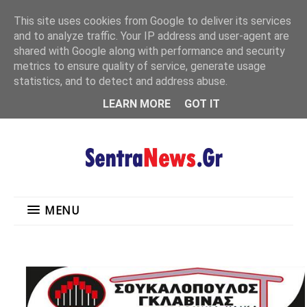
"
This site uses cookies from Google to deliver its services
MENU
and to analyze traffic. Your IP address and user-agent are
shared with Google along with performance and security
metrics to ensure quality of service, generate usage
statistics, and to detect and address abuse.
LEARN MORE
GOT IT
MENU