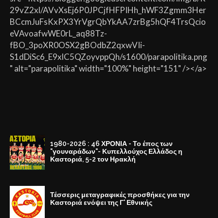
29vZ2xl/AVvXsEj6P0JPCjfHFPIHh_hWF3Zgmm3Her
BCcmJuFsKxPX3YrVgrQbYkAA7zrBg5hQF4TrsQcio
eVAvoafwWE0rL_aq88Tz-
fBO_3poXR0OSX2gBOdbZ2qxwVIi-
S1dDiSc6_E9xlC5QZoyvppQh/s1600/parapolitika.png
" alt="parapolitika" width="100%" height="151" /></a>
1980-2026 : 46 ΧΡΟΝΙΑ - Το έπος των
"γουναράδων"- Κυπελλούχος Ελλάδος η
Καστοριά, 5-2 τον Ηρακλή
Τέσσερις μεταγραφικές προσθήκες για την
Καστοριά ενόψει της Γ' Εθνικής