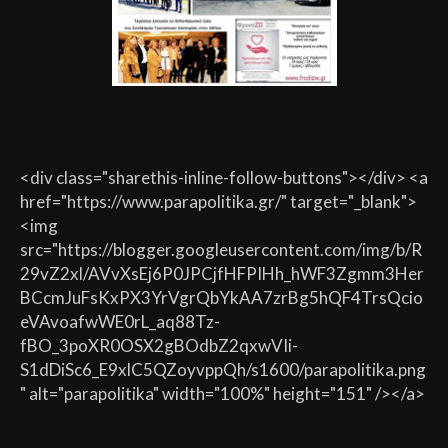
<div class="sharethis-inline-follow-buttons"></div> <a
href="https://www.parapolitika.gr/" target="_blank">
<img
src="https://blogger.googleusercontent.com/img/b/R
29vZ2xl/AVvXsEj6P0JPCjfHFPIHh_hWF3Zgmm3Her
BCcmJuFsKxPX3YrVgrQbYkAA7zrBg5hQF4TrsQcio
eVAvoafwWE0rL_aq88Tz-
fBO_3poXR0OSX2gBOdbZ2qxwVIi-
S1dDiSc6_E9xlC5QZoyvppQh/s1600/parapolitika.png
" alt="parapolitika" width="100%" height="151" /></a>