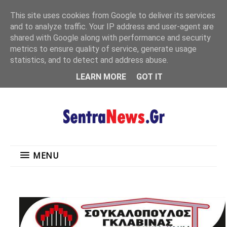
"
This site uses cookies from Google to deliver its services
MENU
and to analyze traffic. Your IP address and user-agent are
shared with Google along with performance and security
metrics to ensure quality of service, generate usage
statistics, and to detect and address abuse.
LEARN MORE
GOT IT
MENU