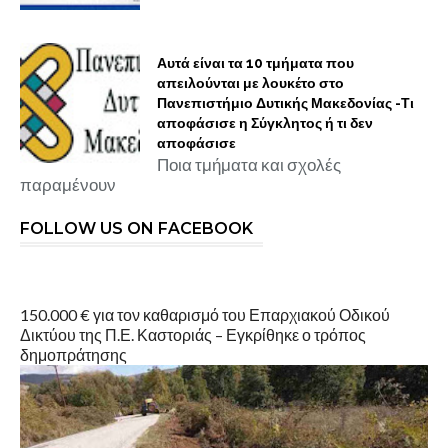
Αυτά είναι τα 10 τμήματα που
απειλούνται με λουκέτο στο
Πανεπιστήμιο Δυτικής Μακεδονίας -Τι
αποφάσισε η Σύγκλητος ή τι δεν
αποφάσισε
Ποια τμήματα και σχολές
παραμένουν
FOLLOW US ON FACEBOOK
150.000 € για τον καθαρισμό του Επαρχιακού Οδικού
Δικτύου της Π.Ε. Καστοριάς – Εγκρίθηκε ο τρόπος
δημοπράτησης