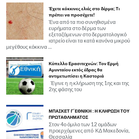
Έχετε κόκκινες ελιές στο δέρμα; Τι
πρέπει να προσέχετε!
Ένα από τα πιο συνηθισμένα
ευρήματα στο δέρμα των
εξεταζόμενων στο δερματολογικό
ιατρείο είναι τα κατά κανόνα μικρού
μεγέθους κόκκινα ...
Κύπελλο Ερασιτεχνών: Τον Ερμή
Αμυνταίου εκτός έδρας θα
αντιμετωπίσει η Καστοριά
Έγινε η η κλήρωση της 1ης και της
2ης φάσης του
ΜΠΑΣΚΕΤ Γ΄ΕΘΝΙΚΗ : Η ΚΛΗΡΩΣΗ ΤΟΥ
ΠΡΩΤΑΘΛΗΜΑΤΟΣ
Στον 4ο όμιλο των 12 ομάδων
προερχόμενες από ΚΔ Μακεδονία,
Θεσσαλία