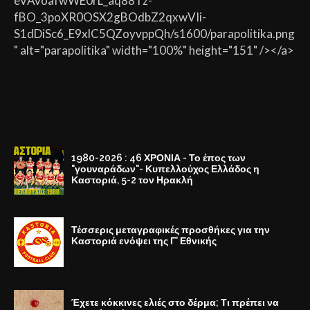
eVAvoafwWE0rL_aq88Tz-
fBO_3poXR0OSX2gBOdbZ2qxwVIi-
S1dDiSc6_E9xlC5QZoyvppQh/s1600/parapolitika.png
" alt="parapolitika" width="100%" height="151" /></a>
1980-2026 : 46 ΧΡΟΝΙΑ - Το έπος των
"γουναράδων"- Κυπελλούχος Ελλάδος η
Καστοριά, 5-2 τον Ηρακλή
Τέσσερις μεταγραφικές προσθήκες για την
Καστοριά ενόψει της Γ' Εθνικής
Έχετε κόκκινες ελιές στο δέρμα; Τι πρέπει να