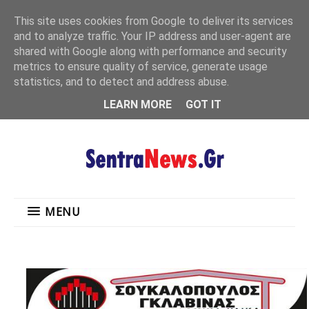
"
This site uses cookies from Google to deliver its services
MENU
and to analyze traffic. Your IP address and user-agent are
shared with Google along with performance and security
metrics to ensure quality of service, generate usage
statistics, and to detect and address abuse.
LEARN MORE
GOT IT
MENU