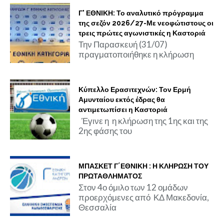
Γ' ΕΘΝΙΚΗ: Το αναλυτικό πρόγραμμα
της σεζόν 2026/27-Με νεοφώτιστους οι
τρεις πρώτες αγωνιστικές η Καστοριά
Την Παρασκευή (31/07)
πραγματοποιήθηκε η κλήρωση
Κύπελλο Ερασιτεχνών: Τον Ερμή
Αμυνταίου εκτός έδρας θα
αντιμετωπίσει η Καστοριά
Έγινε η η κλήρωση της 1ης και της
2ης φάσης του
ΜΠΑΣΚΕΤ Γ΄ΕΘΝΙΚΗ : Η ΚΛΗΡΩΣΗ ΤΟΥ
ΠΡΩΤΑΘΛΗΜΑΤΟΣ
Στον 4ο όμιλο των 12 ομάδων
προερχόμενες από ΚΔ Μακεδονία,
Θεσσαλία