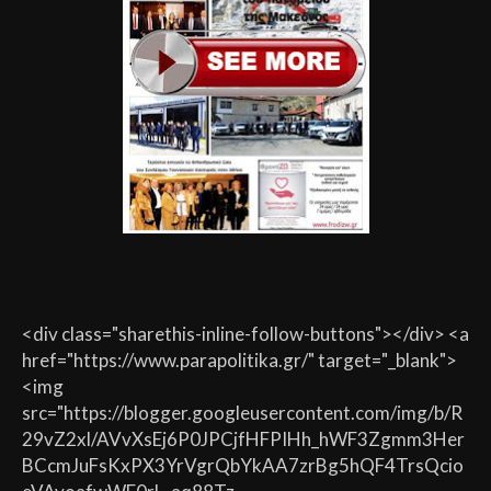
<div class="sharethis-inline-follow-buttons"></div> <a
href="https://www.parapolitika.gr/" target="_blank">
<img
src="https://blogger.googleusercontent.com/img/b/R
29vZ2xl/AVvXsEj6P0JPCjfHFPIHh_hWF3Zgmm3Her
BCcmJuFsKxPX3YrVgrQbYkAA7zrBg5hQF4TrsQcio