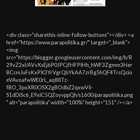
<div class="sharethis-inline-follow-buttons"></div> <a
href="https://www.parapolitika.gr/" target="_blank">
<img
src="https://blogger.googleusercontent.com/img/b/R
29vZ2xl/AVvXsEj6P0JPCjfHFPIHh_hWF3Zgmm3Her
BCcmJuFsKxPX3YrVgrQbYkAA7zrBg5hQF4TrsQcio
eVAvoafwWE0rL_aq88Tz-
fBO_3poXR0OSX2gBOdbZ2qxwVIi-
S1dDiSc6_E9xlC5QZoyvppQh/s1600/parapolitika.png
" alt="parapolitika" width="100%" height="151" /></a>