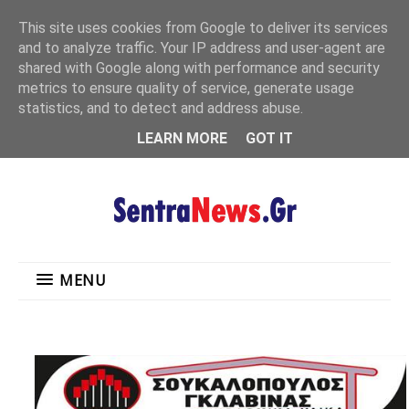
"
This site uses cookies from Google to deliver its services
MENU
and to analyze traffic. Your IP address and user-agent are
shared with Google along with performance and security
metrics to ensure quality of service, generate usage
statistics, and to detect and address abuse.
LEARN MORE
GOT IT
MENU