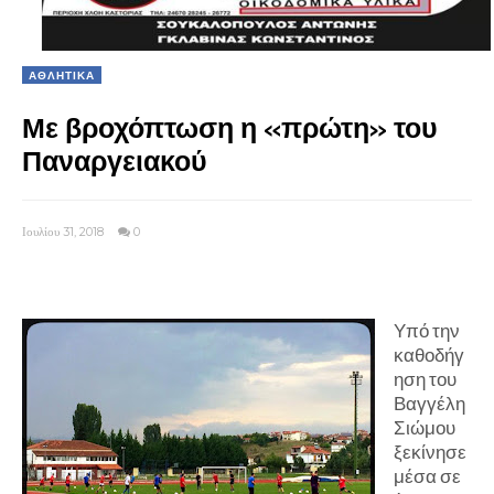
ΑΘΛΗΤΙΚΑ
Με βροχόπτωση η «πρώτη» του
Παναργειακού
Ιουλίου 31, 2018
0
Υπό την
καθοδήγ
ηση του
Βαγγέλη
Σιώμου
ξεκίνησε
μέσα σε