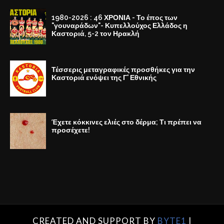
1980-2026 : 46 ΧΡΟΝΙΑ - Το έπος των
"γουναράδων"- Κυπελλούχος Ελλάδος η
Καστοριά, 5-2 τον Ηρακλή
Τέσσερις μεταγραφικές προσθήκες για την
Καστοριά ενόψει της Γ' Εθνικής
Έχετε κόκκινες ελιές στο δέρμα; Τι πρέπει να
προσέχετε!
CREATED AND SUPPORT BY
BYTE1
|