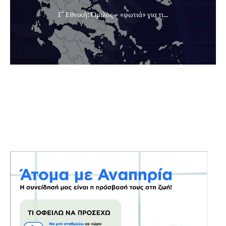
Γ’ Εθνική: Όμιλος – «φωτιά» για τι...