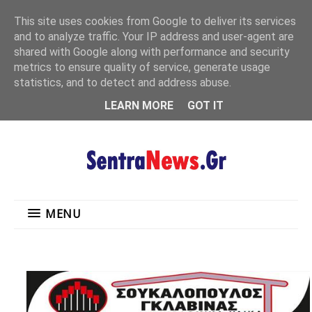
"
This site uses cookies from Google to deliver its services
MENU
and to analyze traffic. Your IP address and user-agent are
shared with Google along with performance and security
metrics to ensure quality of service, generate usage
statistics, and to detect and address abuse.
LEARN MORE
GOT IT
MENU