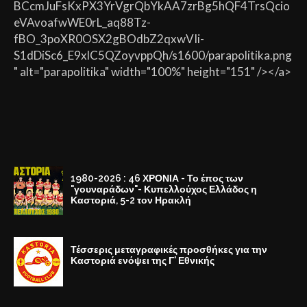
BCcmJuFsKxPX3YrVgrQbYkAA7zrBg5hQF4TrsQcio
eVAvoafwWE0rL_aq88Tz-
fBO_3poXR0OSX2gBOdbZ2qxwVIi-
S1dDiSc6_E9xlC5QZoyvppQh/s1600/parapolitika.png
" alt="parapolitika" width="100%" height="151" /></a>
1980-2026 : 46 ΧΡΟΝΙΑ - Το έπος των
"γουναράδων"- Κυπελλούχος Ελλάδος η
Καστοριά, 5-2 τον Ηρακλή
Τέσσερις μεταγραφικές προσθήκες για την
Καστοριά ενόψει της Γ' Εθνικής