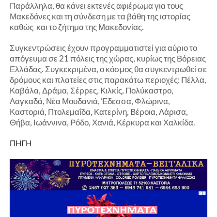
Παράλληλα, θα κάνει εκτενές αφιέρωμα για τους
Μακεδόνες και τη σύνδεση με τα βάθη της ιστορίας
καθώς και το ζήτημα της Μακεδονίας.
Συγκεντρώσεις έχουν προγραμματιστεί για αύριο το
απόγευμα σε 21 πόλεις της χώρας, κυρίως της Βόρειας
Ελλάδας. Συγκεκριμένα, ο κόσμος θα συγκεντρωθεί σε
δρόμους και πλατείες στις παρακάτω περιοχές: Πέλλα,
Καβάλα, Δράμα, Σέρρες, Κιλκίς, Πολύκαστρο,
Λαγκαδά, Νέα Μουδανιά, Έδεσσα, Φλώρινα,
Καστοριά, Πτολεμαΐδα, Κατερίνη, Βέροια, Λάρισα,
Θήβα, Ιωάννινα, Ρόδο, Χανιά, Κέρκυρα και Χαλκίδα.
ΠΗΓΗ