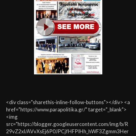
<div class="sharethis-inline-follow-buttons"></div> <a
href="https://www.parapolitika.gr/" target="_blank">
<img
src="https://blogger.googleusercontent.com/img/b/R
29vZ2xl/AVvXsEj6P0JPCjfHFPIHh_hWF3Zgmm3Her