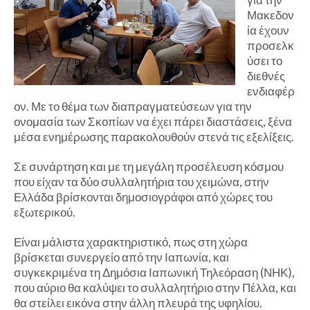
Μακεδον
ία έχουν
προσελκ
ύσει το
διεθνές
ενδιαφέρ
ον. Με το θέμα των διαπραγματεύσεων για την
ονομασία των Σκοπίων να έχει πάρει διαστάσεις, ξένα
μέσα ενημέρωσης παρακολουθούν στενά τις εξελίξεις.
Σε συνάρτηση και με τη μεγάλη προσέλευση κόσμου
που είχαν τα δύο συλλαλητήρια του χειμώνα, στην
Ελλάδα βρίσκονται δημοσιογράφοι από χώρες του
εξωτερικού.
Είναι μάλιστα χαρακτηριστικό, πως στη χώρα
βρίσκεται συνεργείο από την Ιαπωνία, και
συγκεκριμένα τη Δημόσια Ιαπωνική Τηλεόραση (ΝΗΚ),
που αύριο θα καλύψει το συλλαλητήριο στην Πέλλα, και
θα στείλει εικόνα στην άλλη πλευρά της υφηλίου.