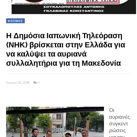
ΚΟΣΜΟΣ
Η Δημόσια Ιαπωνική Τηλεόραση
(ΝΗΚ) βρίσκεται στην Ελλάδα για
να καλύψει τα αυριανά
συλλαλητήρια για τη Μακεδονία
Ιουνίου 05, 2018
0
Οι
αυριανές
συγκεντ
ρώσεις
για την