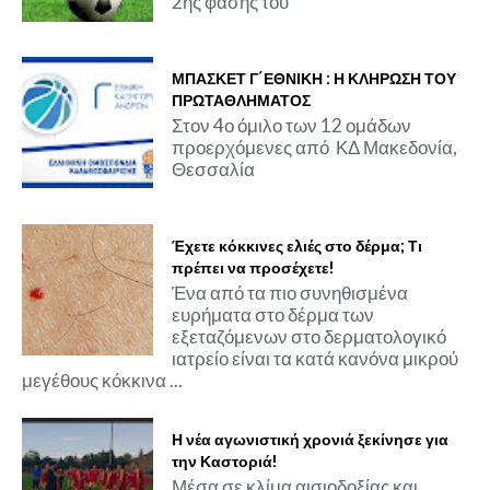
2ης φάσης του
ΜΠΑΣΚΕΤ Γ΄ΕΘΝΙΚΗ : Η ΚΛΗΡΩΣΗ ΤΟΥ
ΠΡΩΤΑΘΛΗΜΑΤΟΣ
Στον 4ο όμιλο των 12 ομάδων
προερχόμενες από ΚΔ Μακεδονία,
Θεσσαλία
Έχετε κόκκινες ελιές στο δέρμα; Τι
πρέπει να προσέχετε!
Ένα από τα πιο συνηθισμένα
ευρήματα στο δέρμα των
εξεταζόμενων στο δερματολογικό
ιατρείο είναι τα κατά κανόνα μικρού
μεγέθους κόκκινα ...
Η νέα αγωνιστική χρονιά ξεκίνησε για
την Καστοριά!
Μέσα σε κλίμα αισιοδοξίας και