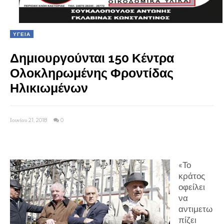
ΥΓΕΙΑ
Δημιουργούνται 150 Κέντρα
Ολοκληρωμένης Φροντίδας
Ηλικιωμένων
Ιουνίου 21, 2018
0
«Το
κράτος
οφείλει
να
αντιμετω
πίζει