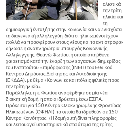
ολιστικά
την τρίτη
ηλικία και
τη
δημιουργική ένταξή της στην κοινωνία και να ενισχύσει
τη διαγενεακή αλληλεγγύη, διότι οι ηλικιωμένοι έχουν
πολλά να προσφέρουν στους νέους και το αντίστροφο»
δήλωσε η αναπληρώτρια υπουργός Κοινωνικής
Αλληλεγγύης, Θεανώ Φωτίου, η οποία απηύθυνε
χαιρετισμό κατά την έναρξη των εργασιών διημερίδας
του Ινστιτούτου Επιμόρφωσης (ΙΝΕΠ) του Εθνικού
Κέντρου Δημόσιας Διοίκησης και Αυτοδιοίκησης
(ΕΚΔΔΑ), με θέμα «Κοινωνίες και πόλεις φιλικές προς
την τρίτη ηλικία».
Παράλληλα, η κ. Φωτίου αναφέρθηκε σε μία νέα
διοικητική δομή, η οποία ιδρύεται μέσω ΕΣΠΑ.
Πρόκειται για 150 Κέντρα Ολοκληρωμένης Φροντίδας
Ηλικιωμένων (ΟΦΗΛΙ), τα οποία θα ιδρυθούν σε 150
Κέντρα Κοινότητας. «Η δομή αυτή δίνει πληροφορίες
και λειτουργεί υποστηρικτικά στα άτομα της τρίτης