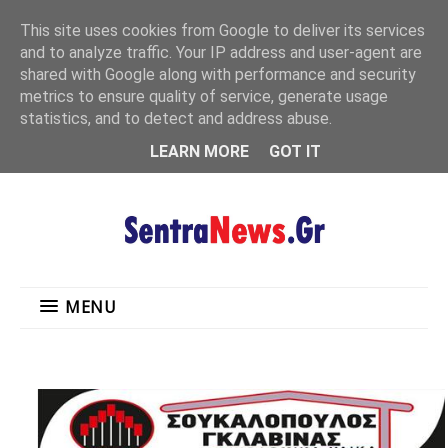
"
This site uses cookies from Google to deliver its services
MENU
and to analyze traffic. Your IP address and user-agent are
shared with Google along with performance and security
metrics to ensure quality of service, generate usage
statistics, and to detect and address abuse.
LEARN MORE
GOT IT
MENU