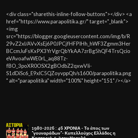
<div class="sharethis-inline-follow-buttons"></div> <a
href="https://www.parapolitika.gr/" target="_blank">
<img
src="https://blogger.googleusercontent.com/img/b/R
29vZ2xl/AVvXsEj6P0JPCjfHFPIHh_hWF3Zgmm3Her
BCcmJuFsKxPX3YrVgrQbYkAA7zrBg5hQF4TrsQcio
eVAvoafwWE0rL_aq88Tz-
fBO_3poXR0OSX2gBOdbZ2qxwVIi-
S1dDiSc6_E9xlC5QZoyvppQh/s1600/parapolitika.png
" alt="parapolitika" width="100%" height="151" /></a>
1980-2026 : 46 ΧΡΟΝΙΑ - Το έπος των
"γουναράδων"- Κυπελλούχος Ελλάδος η