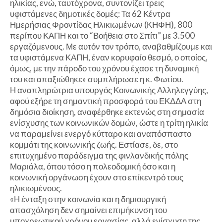
ηλικίας, ενώ, ταυτόχρονα, συντονίζει τρεις
υφιστάμενες δημοτικές δομές: Τα 62 Κέντρα
Ημερήσιας Φροντίδας Ηλικιωμένων (ΚΗΦΗ), 800
περίπου ΚΑΠΗ και το “Βοήθεια στο Σπίτι” με 3.500
εργαζόμενους. Με αυτόν τον τρόπο, αναβαθμίζουμε και
τα υφιστάμενα ΚΑΠΗ, έναν κορυφαίο θεσμό, ο οποίος,
όμως, με την πάροδο του χρόνου έχασε τη δυναμική
του και απαξιώθηκε» συμπλήρωσε η κ. Φωτίου.
Η αναπληρώτρια υπουργός Κοινωνικής Αλληλεγγύης,
αφού εξήρε τη σημαντική προσφορά του ΕΚΔΔΑ στη
δημόσια διοίκηση, αναφέρθηκε εκτενώς στη σημασία
ενίσχυσης των κοινωνικών δομών, ώστε η τρίτη ηλικία
να παραμείνει ενεργό κύτταρο και αναπόσπαστο
κομμάτι της κοινωνικής ζωής. Εστίασε, δε, στο
επιτυχημένο παράδειγμα της φινλανδικής πόλης
Μαριάλα, όπου τόσο η πολεοδομική όσο και η
κοινωνική οργάνωση έχουν στο επίκεντρό τους
ηλικιωμένους.
«Η ένταξη στην κοινωνία και η δημιουργική
απασχόληση δεν σημαίνει επιμήκυνση του
υποχρεωτικού χρόνου εργασίας, αλλά ενίσχυση της