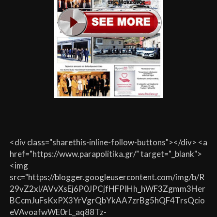
<div class="sharethis-inline-follow-buttons"></div> <a
href="https://www.parapolitika.gr/" target="_blank">
<img
src="https://blogger.googleusercontent.com/img/b/R
29vZ2xl/AVvXsEj6P0JPCjfHFPIHh_hWF3Zgmm3Her
BCcmJuFsKxPX3YrVgrQbYkAA7zrBg5hQF4TrsQcio
eVAvoafwWE0rL_aq88Tz-