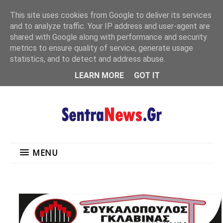
"
This site uses cookies from Google to deliver its services
MENU
and to analyze traffic. Your IP address and user-agent are
shared with Google along with performance and security
metrics to ensure quality of service, generate usage
statistics, and to detect and address abuse.
LEARN MORE
GOT IT
MENU