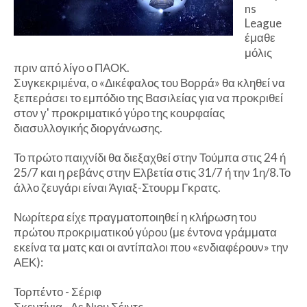
ns
League
έμαθε
μόλις
πριν από λίγο ο ΠΑΟΚ.
Συγκεκριμένα, ο «Δικέφαλος του Βορρά» θα κληθεί να
ξεπεράσει το εμπόδιο της Βασιλείας για να προκριθεί
στον γ' προκριματικό γύρο της κουρφαίας
διασυλλογικής διοργάνωσης.
Το πρώτο παιχνίδι θα διεξαχθεί στην Τούμπα στις 24 ή
25/7 και η ρεβάνς στην Ελβετία στις 31/7 ή την 1η/8.Το
άλλο ζευγάρι είναι Άγιαξ-Στουρμ Γκρατς.
Νωρίτερα είχε πραγματοποιηθεί η κλήρωση του
πρώτου προκριματικού γύρου (με έντονα γράμματα
εκείνα τα ματς και οι αντίπαλοι που «ενδιαφέρουν» την
ΑΕΚ):
Τορπέντο - Σέριφ
Σκεντίγια - Δε Νιου Σέιντς