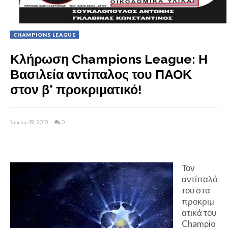
CHAMPIONS LEAGUE
Κλήρωση Champions League: Η
Βασιλεία αντίπαλος του ΠΑΟΚ
στον β' προκριματικό!
Ιουνίου 19, 2018
0
Τον
αντίπαλό
του στα
προκριμ
ατικά του
Champio