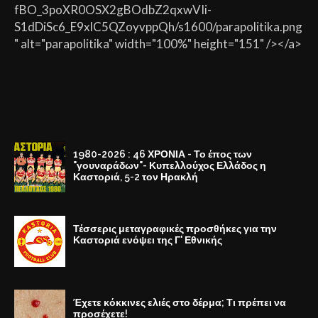
fBO_3poXR0OSX2gBOdbZ2qxwVIi-
S1dDiSc6_E9xlC5QZoyvppQh/s1600/parapolitika.png
" alt="parapolitika" width="100%" height="151" /></a>
1980-2026 : 46 ΧΡΟΝΙΑ - Το έπος των
"γουναράδων"- Κυπελλούχος Ελλάδος η
Καστοριά, 5-2 τον Ηρακλή
Τέσσερις μεταγραφικές προσθήκες για την
Καστοριά ενόψει της Γ' Εθνικής
Έχετε κόκκινες ελιές στο δέρμα; Τι πρέπει να
προσέχετε!