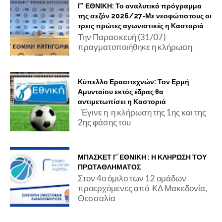
Γ' ΕΘΝΙΚΗ: Το αναλυτικό πρόγραμμα
της σεζόν 2026/27-Με νεοφώτιστους οι
τρεις πρώτες αγωνιστικές η Καστοριά
Την Παρασκευή (31/07)
πραγματοποιήθηκε η κλήρωση
Κύπελλο Ερασιτεχνών: Τον Ερμή
Αμυνταίου εκτός έδρας θα
αντιμετωπίσει η Καστοριά
Έγινε η η κλήρωση της 1ης και της
2ης φάσης του
ΜΠΑΣΚΕΤ Γ΄ΕΘΝΙΚΗ : Η ΚΛΗΡΩΣΗ ΤΟΥ
ΠΡΩΤΑΘΛΗΜΑΤΟΣ
Στον 4ο όμιλο των 12 ομάδων
προερχόμενες από ΚΔ Μακεδονία,
Θεσσαλία