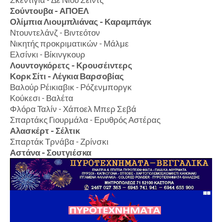
Σούντουβα - ΑΠΟΕΛ
Ολίμπια Λιουμπλιάνας - Καραμπάγκ
Ντουντελάνζ - Βιντεότον
Νικητής προκριματικών - Μάλμε
Ελσίνκι - Βίκινγκουρ
Λουντογκόρετς - Κρουσέιντερς
Κορκ Σίτι - Λέγκια Βαρσοβίας
Βαλούρ Ρέικιαβικ - Ρόζενμποργκ
Κούκεσι - Βαλέτα
Φλόρα Ταλίν - Χάποελ Μπερ Σεβά
Σπαρτάκς Γιουρμάλα - Ερυθρός Αστέρας
Αλασκέρτ - Σέλτικ
Σπαρτάκ Τρνάβα - Ζρίνσκι
Αστάνα - Σουτγιέσκα