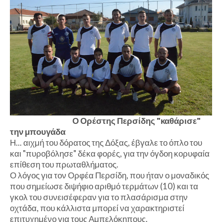
Ο Ορέστης Περσίδης "καθάρισε"
την μπουγάδα
Η... αιχμή του δόρατος της Δόξας, έβγαλε το όπλο του
και "πυροβόλησε" δέκα φορές, για την όγδοη κορυφαία
επίθεση του πρωταθλήματος.
Ο λόγος για τον Ορφέα Περσίδη, που ήταν ο μοναδικός
που σημείωσε διψήφιο αριθμό τερμάτων (10) και τα
γκολ του συνεισέφεραν για το πλασάρισμα στην
οχτάδα, που κάλλιστα μπορεί να χαρακτηριστεί
επιτυχημένο για τους Αμπελόκηπους.