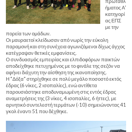
πρωταθλ
ήματος Α'
κατηγορί
ας ΕΠΣ
με την
πορεία των ομάδων.
Οι μαυραετοί κλείδωσαν από νωρίς την εύκολη
παραμονή και στη συνέχεια αγωνιζόμενοι δίχως άγχος
κατέγραψαν θετικές εμφανίσεις.
Ο συνδυασμός εμπειρίας και ελπιδοφόρων παικτών
αποδείχθηκε πετυχημένος με το φινάλε της σεζόν να
αφήνει διάχυτη την αίσθηση της ικανοποίησης.
Η “Δόξα” στηρίχθηκε σε πολύ μεγάλο ποσοστό εκτός
έδρας (6 νίκες, 2 ισοπαλίες), ενώ αντίθετα
παρουσιάστηκε αποδυναμωμένη στις εντός έδρας
αναμετρήσεις της (3 νίκες, 4 ισοπαλίες, 6 ήττες), με
αρνητικό συντελεστή τερμάτων (-10) σημειώνοντας 41
γκολ έναντι 51 που δέχθηκε.