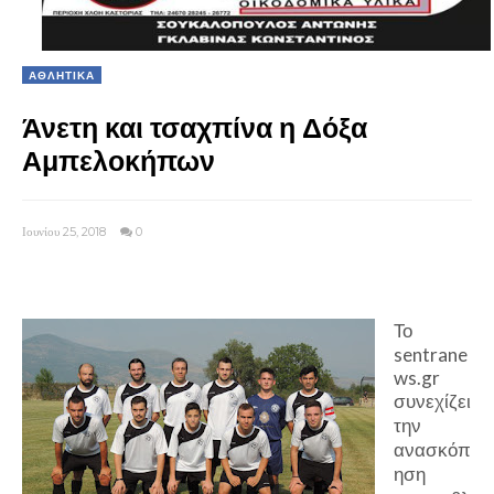
ΑΘΛΗΤΙΚΑ
Άνετη και τσαχπίνα η Δόξα
Αμπελοκήπων
Ιουνίου 25, 2018
0
Το
sentrane
ws.gr
συνεχίζει
την
ανασκόπ
ηση