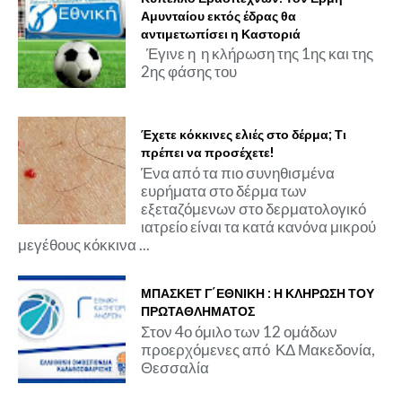
Αμυνταίου εκτός έδρας θα
αντιμετωπίσει η Καστοριά
Έγινε η η κλήρωση της 1ης και της
2ης φάσης του
Έχετε κόκκινες ελιές στο δέρμα; Τι
πρέπει να προσέχετε!
Ένα από τα πιο συνηθισμένα
ευρήματα στο δέρμα των
εξεταζόμενων στο δερματολογικό
ιατρείο είναι τα κατά κανόνα μικρού
μεγέθους κόκκινα ...
ΜΠΑΣΚΕΤ Γ΄ΕΘΝΙΚΗ : Η ΚΛΗΡΩΣΗ ΤΟΥ
ΠΡΩΤΑΘΛΗΜΑΤΟΣ
Στον 4ο όμιλο των 12 ομάδων
προερχόμενες από ΚΔ Μακεδονία,
Θεσσαλία