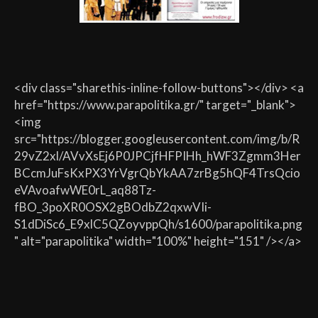
<div class="sharethis-inline-follow-buttons"></div> <a
href="https://www.parapolitika.gr/" target="_blank">
<img
src="https://blogger.googleusercontent.com/img/b/R
29vZ2xl/AVvXsEj6P0JPCjfHFPIHh_hWF3Zgmm3Her
BCcmJuFsKxPX3YrVgrQbYkAA7zrBg5hQF4TrsQcio
eVAvoafwWE0rL_aq88Tz-
fBO_3poXR0OSX2gBOdbZ2qxwVIi-
S1dDiSc6_E9xlC5QZoyvppQh/s1600/parapolitika.png
" alt="parapolitika" width="100%" height="151" /></a>