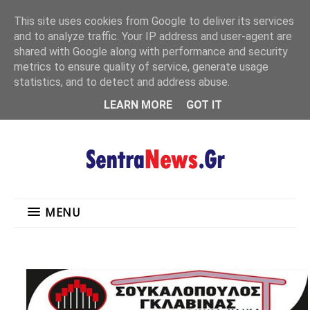
"
This site uses cookies from Google to deliver its services
MENU
and to analyze traffic. Your IP address and user-agent are
shared with Google along with performance and security
metrics to ensure quality of service, generate usage
statistics, and to detect and address abuse.
LEARN MORE
GOT IT
MENU