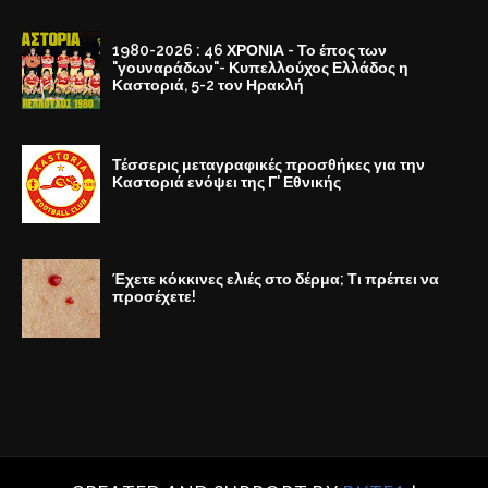
1980-2026 : 46 ΧΡΟΝΙΑ - Το έπος των
"γουναράδων"- Κυπελλούχος Ελλάδος η
Καστοριά, 5-2 τον Ηρακλή
Τέσσερις μεταγραφικές προσθήκες για την
Καστοριά ενόψει της Γ' Εθνικής
Έχετε κόκκινες ελιές στο δέρμα; Τι πρέπει να
προσέχετε!