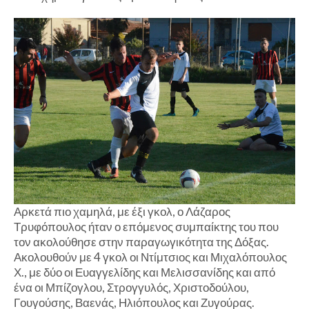
Αρκετά πιο χαμηλά, με έξι γκολ, ο Λάζαρος
Τρυφόπουλος ήταν ο επόμενος συμπαίκτης του που
τον ακολούθησε στην παραγωγικότητα της Δόξας.
Ακολουθούν με 4 γκολ οι Ντίμτσιος και Μιχαλόπουλος
Χ., με δύο οι Ευαγγελίδης και Μελισσανίδης και από
ένα οι Μπίζογλου, Στρογγυλός, Χριστοδούλου,
Γουγούσης, Βαενάς, Ηλιόπουλος και Ζυγούρας.